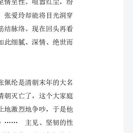
这本《魂归何处》，更加被她本人所感动，如此细腻、深情、绝世而
张爱玲是李鸿章的曾外孙女，张爱玲的祖父张佩纶是清朝末年的大名
士。然而，到了张爱玲父亲张廷重的时候，清朝灭亡了，这个大家庭
的威风也黯然失色。张廷重夫妻俩整日无休止地激烈地争吵，于是他
们离婚了。……（___省略531字，___）……主见、坚韧的性
格是我所钦佩的，不畏困难，勇敢面对是我所缺少的，所以年轻的张
1941年太平洋战争爆发，在这乱世动荡中，张爱玲被迫结束了在香港
的学习生活，她不得不乘船离开，回到了属于她的世界，她的“本命