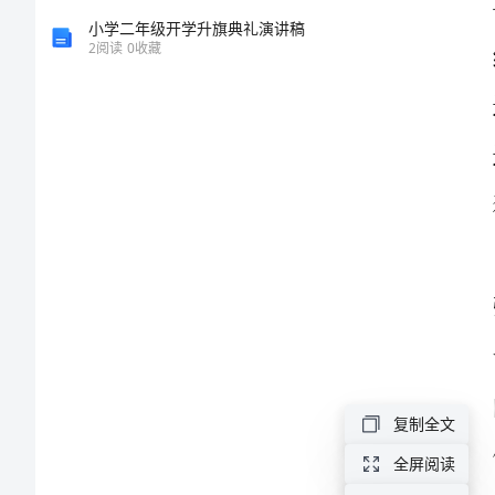
方
小学二年级开学升旗典礼演讲稿
2
阅读
0
收藏
读
自由世界
《魂
归
何
处》
有
感
在
水
复制全文
一
方
全屏阅读