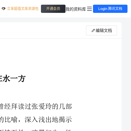
立享超值文库资源包
我的资料库
开通会员
Login 腾讯文档
编辑文档
《魂归何处》讲述了张爱玲传奇的一生。我曾经拜读过张爱玲的几部
短篇小说，她的作品语言善于运用生动形象的比喻，深入浅出地揭示
事物的本质和事理的内涵。她的语言可谓是至情至性。喧嚣红尘，纷
纷攘攘，我们常常深陷其中，难识庐山真面。张爱玲却能将目光洞穿
这万丈红尘，抽丝剥茧，幽幽解析出里面的筋结脉络。现在回头再看