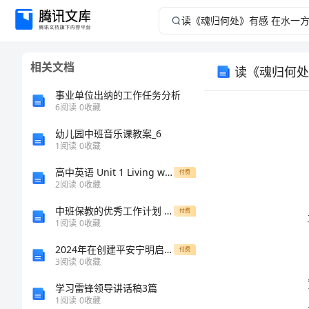
读
《魂
相关文档
读《魂归何处
归
事业单位出纳的工作任务分析
何
6
阅读
0
收藏
幼儿园中班音乐课教案_6
处》
1
阅读
0
收藏
有
高中英语 Unit 1 Living with technology课时跟踪练（四）牛津译林版选修7
付费
2
阅读
0
收藏
感
中班保教的优秀工作计划 学校工作计划
付费
1
阅读
0
收藏
在
2024年在创建平安宁明启动仪式上的讲话
付费
水
3
阅读
0
收藏
学习雷锋领导讲话稿3篇
一
1
阅读
0
收藏