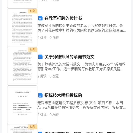
容
是，由于没有吃过苦，自然就经不起考验，容易中途
车
付费
在教室打牌的检讨书
在
在教室打牌的检讨书尊敬的老师：我写这封检讨信，是
为了对我在教室打牌的行为向您表达诚挚的道歉和深深
路
的懊悔。我意识到我在这一次的行为中，不仅违反了学
4
阅读
0
收藏
校的纪律和规定，更严重地影响了课堂的秩序和其他同
上
学的学习
付费
走，
关于师德师风的承诺书范文
人
关于师德师风的承诺书范文 为切实开展20xx年“苏州教
育形象年”工作，进一步明确每位教职工对师德师风建设
在
应负的责任，努力提高我校师德师风建设的整体水平，
2
阅读
0
收藏
特向全社会作出公开承诺，全校教职工应在以下八
画
中
招标技术明标投标函
无锡市惠山区建设工程招标投 标 文 件 项目名称：本田
游
Acura汽车特约销售服务店工程投标文献内容： 投标文
献商务标部分 投标申请人： 江苏兴厦建筑安装
-
2
阅读
0
收藏
-
付费