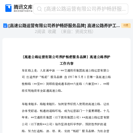
[高
[高速公路运营有限公司养护畅舒服务品牌] 高速公路养护工作内容
速
[高速公路运营有限公司养护畅舒服务品牌] 高速公路养护工作内容
付费
公
2
阅读
收藏
（
来自
：
贤阅文档
）
路
运
营
有
限
公
工作
司