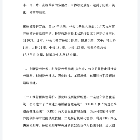
速
公
路
工程质量。
养
护
工
作
内
容
[高
速