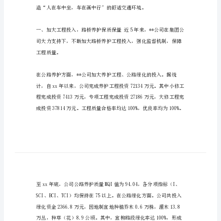
养
护
将实现地级市全部通高速公路。
畅
舒
服
务
品
牌]
高