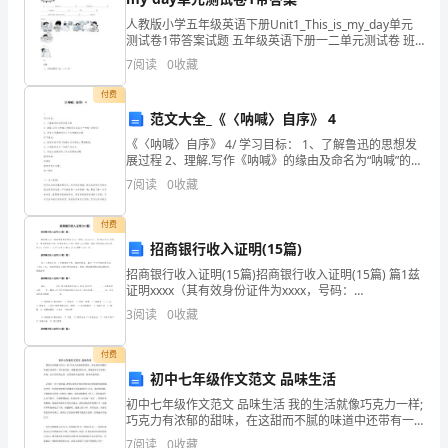
服
人教版小学五年级英语下册Unit1_This_is_my_day单元
务
测试卷1带答案试题 五年级英语下册一二单元测试卷 班
级: 姓名: 成绩 一、看图，填写或补全短语，并译成汉
7
阅读
0
收藏
品
语。(16分) 1. __
付费
牌]
范文大全_《〈呐喊〉自序》 4
高
《〈呐喊〉自序》 4/ 学习目标： 1、了解鲁迅的思想发
展过程 2、理解.写作《呐喊》的缘由及命名为“呐喊”的原
速
因 3、学会从关键的词句入手分析解决问题 学习重点：
7
阅读
0
收藏
1、抓住作者介绍《呐
公
付费
路
招商银行收入证明(15篇)
招商银行收入证明(15篇)招商银行收入证明(15篇) 篇1兹
养
证明xxxx（其有效身份证件为xxxx，号码：
xxxxxxxx），自20xx年xx月至今一直在我单位工作，目
护
3
阅读
0
收藏
前从事xx工作，担任xxxx职务
道路畅通。
工
付费
初中七年级作文范文 品味生活
作
初中七年级作文范文 品味生活 我的生活就像巧克力一样;
内
巧克力有浓郁的甜味，在这甜而不腻的味道中还带有一
丝丝的苦涩。就像我们的生活，都是快乐多于挫折。但
7
阅读
0
收藏