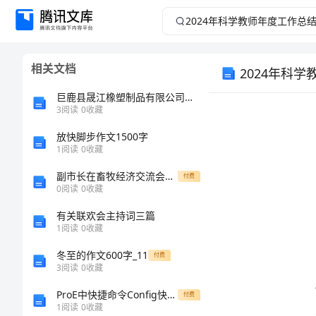
2024
年
相关文档
2024年科
科
巨鹿县晟江橡塑制品有限公司介绍企业发展分析报告
学
3
阅读
0
收藏
教
放快脚步作文1500字
1
阅读
0
收藏
师
副市长在畜牧经济交流会发言
付费
0
阅读
0
收藏
年
有关联欢会主持词三篇
1
阅读
0
收藏
度
冬至的作文600字_11
付费
工
3
阅读
0
收藏
结。
ProE中快捷命令Config快捷键【DOC精选】
付费
作
1
阅读
0
收藏