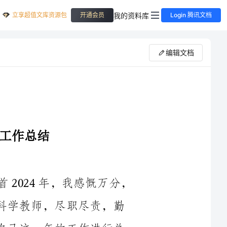
立享超值文库资源包
我的资料库
开通会员
Login 腾讯文档
编辑文档
时光飞逝，又一年的工作即将结束。回首2024年，我感慨万分，
也倍感充实满足。在这一年里，我作为一名科学教师，尽职尽责，勤
勤恳恳地从事科学教育工作。在此，我将对自己这一年的工作进行总