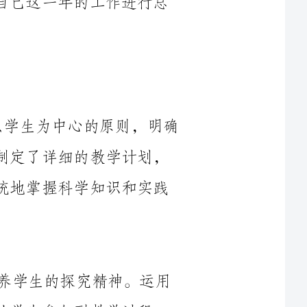
在2024年的科学教学中，我始终坚持以学生为中心的原则，明确
教育教学目标。针对学生的特点和需求，我制定了详细的教学计划，
合理安排学习时间，确保学生能够全面、系统地掌握科学知识和实践
在教学中，我注重启发学生的思维，培养学生的探究精神。运用
到教学过程
中，积极探究，有效提高学习效果。同时，我也注重师生互动，激发
为了更好地满足学生的不同需求，我在教学中积极探索个性化教