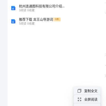
总
杭州连通图科技有限公司介绍企业发展分析报告
3
阅读
0
收藏
结
推荐下载 龙王山导游词
付费
5
阅读
0
收藏
2024
年
技能。
科
学
教
师
年
度
复制全文
工
全屏阅读
作