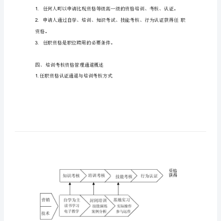
销
干
部
营
销
的
一、目
干
部
建立规范
制度
具有
操
性的营销
部培
考核
培
训
格管
制度
培养十部
淘汰不合格者
并持续不断地牵引营销
理
，以
、
，
考
核
部进步
提高市场队伍的
程度
，
职业化
任