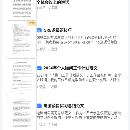
全体会议上的讲话
度，
3
阅读
0
收藏
以
培
付费
GRE逻辑题技巧
养
GRE单题方法总结（5月11号） ( i% O% b4 z# y5 Z2
H1． 机考趋势 & S- S* p0 a" d( c& f 15道逻辑单题，
十
2． 每题不3． 超过1分半钟。 : c%
2
阅读
0
收藏
部、
淘
2024年个人顾问工作计划范文
汰
2024年个人顾问工作计划范文一、工作目标作为一名个
人顾问，我的工作目标是帮助个人在职业发展、人际关
不
系、个人成长等方面实现全面提升。我将通过提供专业
1
阅读
0
收藏
的咨询和指导，帮助个人制定明确的目标，解决问题并
实现
合
格
电脑销售实习总结范文
电脑销售实习总结范文 作为一名大学生仅仅通过学校
者，
的学习是不够的，还要不断的,下文是的电脑销售，欢迎
参考。 实践是专业教学工作的重要组成部分，是全面
4
阅读
0
收藏
并
实施素质教育、提高我们综合素质的一个重要途径，