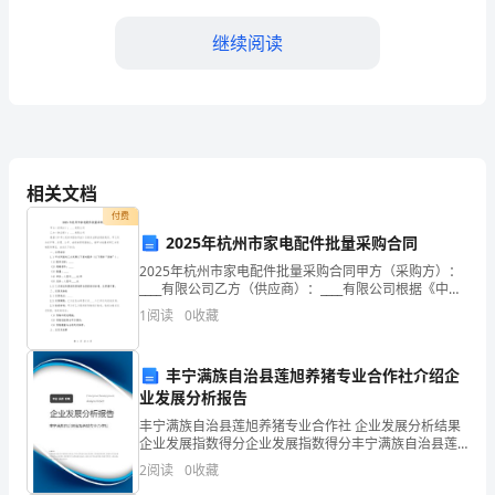
规
原则
范
三、
继续阅读
化、
1.
任何
申请
格等
高
的
格培
考核
制
人町以
比现资
级
一级
资
训、
度
化，
2.
申请
通过自
培
考试
技能考核
获得任
相关文档
人
学、
训、知识
、
、行为认证
付费
具
2025年杭州市家电配件批量采购合同
有
格
2025年杭州市家电配件批量采购合同甲方（采购方）：
资
。
____有限公司乙方（供应商）：____有限公司根据《中华
町
人民共和国合同法》及相关法律法规的规定，甲乙双方
1
阅读
0
收藏
在平等、自愿、公平、诚信的原则基础上，就甲
操
3.
任
格是
位聘
的
要条件
职资
职
用
必
丰宁满族自治县莲旭养猪专业合作社介绍企
作
业发展分析报告
性
丰宁满族自治县莲旭养猪专业合作社 企业发展分析结果
企业发展指数得分企业发展指数得分丰宁满族自治县莲
的
旭养猪专业合作社综合得分说明：企业发展指数根据企
2
阅读
0
收藏
业规模、企业创新、企业风险、企业活力四个维度对企