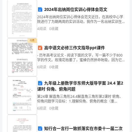
业发
营
培
考核
格管
四、
训
资
理
2024年出纳岗位实训心得体会范文
销
2024年出纳岗位实训心得体会范文近日，在高校中心学
丁
院进行了为期两周的实训活动，我作为一名出纳实训生
1.
任
格
通道与培
考核
职资
认证
训
方
参与其中。通过实际的操作与学习，我深刻认识到了出
4
阅读
0
收藏
纳岗位的重要性和挑战，也积累了宝贵的实践经验。在
部
此，
付费
培
高中语文必修三作文指导ppt课件
训
- 历年高考议论文 - 阅读下面的文字，写一篇不少于800
字的作文。玫瑰花枯萎了，蜜蜂仍然拼命吮吸，因为它
考
以前从这朵花上吮吸过甜蜜。但是，现在这朵花上，蜜
6
阅读
0
收藏
蜂吮吸的是毒汁。蜜蜂知道
核
九年级上册数学华东师大版导学案 24.4 第2
资
课时 仰角、俯角问题
格
第24章 解直角三角形24.4解直角三角形第2课时 俯角、
仰角问题学习目标：1.理解仰角、俯角的概念（重
管
点）.2.能够解决与仰角、俯角有关的实际问题（难点）.
6
阅读
0
收藏
自主学习一、新知预习 当我们进行测量
理
制
知行合一言行一致抓落实在市委十一届二次