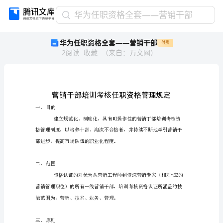
华
华为任职资格全套——营销干部
为
华为任职资格全套——营销干部
付费
任
2
阅读
收藏
（
来自
：
万文网
）
职
资
格
全
套
——
营