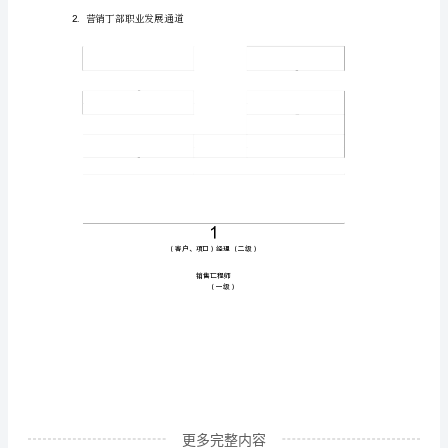
职
资
格
范围
二、
管
理
格
的对彖
营销
程师到
营销专家
相对
资
认证
为从
工
资深
（
•
规
定
营销管
位
的所有
线营销
部
培
考核
格
所
理职
）
一
干
，
训
资
认证
涵
一、
目
能范围
营销
技术
务
管
为：
、
、业
、
的
建
立
更多完整内容