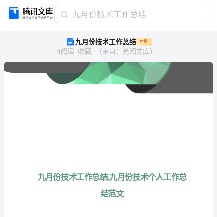
九
九月份技术工作总结
月
九月份技术工作总结
付费
份
4
阅读
收藏
（
来自
：
尚阅文库
）
技
术
工
作
总
结
九