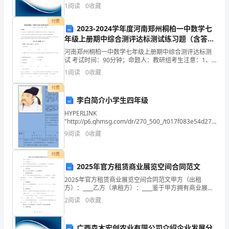
政
综合得分说明：企业发展指数根据企业规模、企业创
九月份的主要工作：
1
阅读
0
收藏
新、企业风险、企业活力四个维度对企业发展情况进行
正
评价。
付费
2023-2024学年度河南郑州桐柏一中数学七
确
年级上册期中综合测评达标测试练习题（含答案
项技术管理工作。
解析）
河南郑州桐柏一中数学七年级上册期中综合测评达标测
领
1.技术管理：
试 考试时间：90分钟；命题人：教研组考生注意：1、
本卷分第I卷（选择题）和第Ⅱ卷（非选择题）两部分，满
导
1
阅读
0
收藏
分100分，考试时间90分钟2、答卷前，考生务必
下，
付费
李白简介小学生四年级
我
HYPERLINK
"http://p6.qhmsg.com/dr/270_500_/t017f083e54d2715291
认
\t "http://baike.so.com/doc/_bla
解决隐患11条。
9
阅读
0
收藏
真
(3)绘制计件加工图纸14份。
付费
贯
2025年官方租赁商业展览空间合同范文
彻
2025年官方租赁商业展览空间合同范文甲方（出租
方）：____乙方（承租方）：____鉴于甲方拥有商业展览
2.资料管理：
执
空间，乙方因展览需求，双方经友好协商，就乙方租赁
2
阅读
0
收藏
甲方商业展览空间事宜达成以下合同：一、合同主体
(1)修订了工区管理制度。
行
广西森木宏创农业有限公司介绍企业发展分