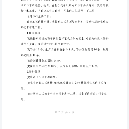
个
人
工
作
总
姓名：
结
部门：
范
日期：
文
【九
月
份
技
术