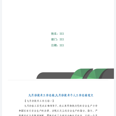
月
份
技
术
工
作
总
结,
九
月
份
技
术