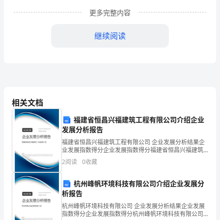
更多完整内容
工
作
继续阅读
总
结
一】
九
相关文档
月
【九月份技术工作总结一】
福建省恒昌兴福建筑工程有限公司介绍企业
发展分析报告
份
福建省恒昌兴福建筑工程有限公司 企业发展分析结果企
在
业发展指数得分企业发展指数得分福建省恒昌兴福建筑
工程有限公司综合得分说明：企业发展指数根据企业规
2
阅读
0
收藏
模、企业创新、企业风险、企业活力四个维度对企业发
工
展情
杭州峰帆环境科技有限公司介绍企业发展分
区
析报告
党
杭州峰帆环境科技有限公司 企业发展分析结果企业发展
指数得分企业发展指数得分杭州峰帆环境科技有限公司