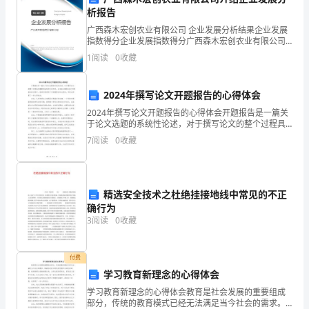
党
析报告
容。
的
广西森木宏创农业有限公司 企业发展分析结果企业发展
指数得分企业发展指数得分广西森木宏创农业有限公司
安
综合得分说明：企业发展指数根据企业规模、企业创
1
阅读
0
收藏
新、企业风险、企业活力四个维度对企业发展情况进行
处。
评价。
全
2024年撰写论文开题报告的心得体会
生
2024年撰写论文开题报告的心得体会开题报告是一篇关
产
于论文选题的系统性论述，对于撰写论文的整个过程具
有重要的指导和引导作用。在2024年撰写论文开题报告
7
阅读
0
收藏
的过程中，我深切感受到了它的重要性和必要性，同时
方
针
精选安全技术之杜绝挂接地线中常见的不正
和
确行为
国
3
阅读
0
收藏
家
付费
有
学习教育新理念的心得体会
学习教育新理念的心得体会教育是社会发展的重要组成
关
部分，传统的教育模式已经无法满足当今社会的需求。