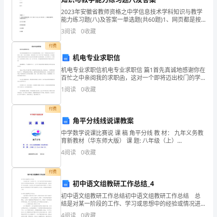
定，
2023年安徽省教师资格之中学信息技术学科知识与教学
能力练习题(八)及答案一单选题(共60题)1、网页都是按
在
照一种描述文档的标记规则编写而成的，这套标记规则
3
阅读
0
收藏
叫作（ ）。A.HTMLB.URLC
共
品质量问题发生的串货费
付费
同
机电专业求职信
机电专业求职信机电专业求职信 篇1首先真诚地感谢你在
发
五、双方的权利、义务承担
百忙之中亲阅我的求职函，这对一个即将迈出校门的学
子来说，就是一份很大的鼓励。同时希望它不同于您手
展
1
阅读
0
收藏
中若干的求职材料，而且能够有助您在激烈的市场竞争
与知
1、甲方的权利
原
付费
角平分线线说课教案
则
1、1对乙方的经营有查询、监督权。
中学数学说课比赛说 课 稿 角平分线 教 材： 九年义务教
下，
育新教材（华东师大版） 课 题: 八年级（上）
§13.5（P96－97）迎接古井九义校 邹小红教学背景本课
4
阅读
0
收藏
在教材中
本
付费
着
初中语文组教研工作总结_4
平
2、甲方的义务
初中语文组教研工作总结初中语文组教研工作总结 总
结是对某一阶段的工作、学习或思想中的经验或情况进
等
行分析研究的书面材料，它可以使我们更有效率，快快
4
阅读
0
收藏