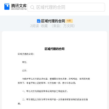
区
区域代理的合同
域
区域代理的合同
付费
代
2
阅读
收藏
（
来自
：
万文网
）
理
的
合
同
区
域
代
区域代理的合同1
理