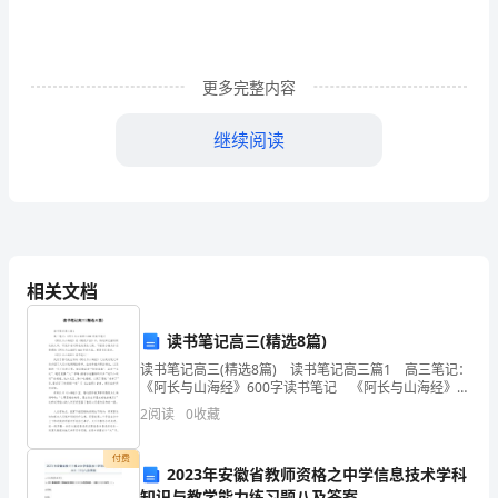
权
益，
根
更多完整内容
据
继续阅读
国
四、供货价格详见合同附件
家
有
关
相关文档
法
读书笔记高三(精选8篇)
律、
读书笔记高三(精选8篇) 读书笔记高三篇1 高三笔记：
《阿长与山海经》600字读书笔记 《阿长与山海经》是
法
《朝花夕拾》中，特地回忆描写阿长的文章，可见作者
2
阅读
0
收藏
达乙方经销区域前的一切运费。
对阿长的思念之情。下面是小编为你们整
规
付费
规
2023年安徽省教师资格之中学信息技术学科
知识与教学能力练习题八及答案