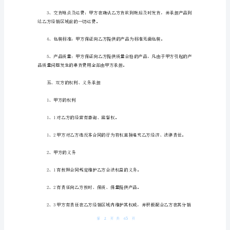
方：
1、合同标的额
乙
方：
标的额1：乙方全年销售额
为
保
标的额2：乙方首批进货额
护
2、市场保证金
甲
乙
双
方
的
第1页共
合
法