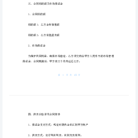
甲方：
的
合
乙方：
同
区
域
代
理
的
合
商。
同
1
三、合同标的额及市场保证金
甲