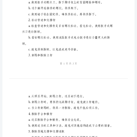
及
安
和施工质量。
全
二、拆除前的准备工作
要
求
子、绳索等。
范
本
安全。
三、拆除过程的施工步骤
外
1.拆除固定件
脚
手