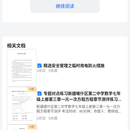
本
继续阅读
一、
引
言
外
相关文档
脚
4.拆除平台和横杆
手
精选安全管理之临时用电防火措施
3
阅读
0
收藏
架
是
付费
5.拆除落地支撑和支撑道板
专题对点练习新疆喀什区第二中学数学七年
建
级上册第三章一元一次方程方程章节测评练习题
筑
（解析版）
新疆喀什区第二中学数学七年级上册第三章一元一次方
程方程章节测评 考试时间：90分钟；命题人：教研组考
施
生注意：1、本卷分第I卷（选择题）和第Ⅱ卷（非选择
2
阅读
0
收藏
题）两部分，满分100分，考试时间90分钟2、答卷
害。
工
付费