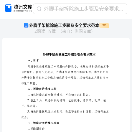
外
外脚手架拆除施工步骤及安全要求范本
脚
外脚手架拆除施工步骤及安全要求范本
付费
手
2
阅读
收藏
（
来自
：
尚阅文库
）
架
拆
除
施
工
步
一、引言
骤