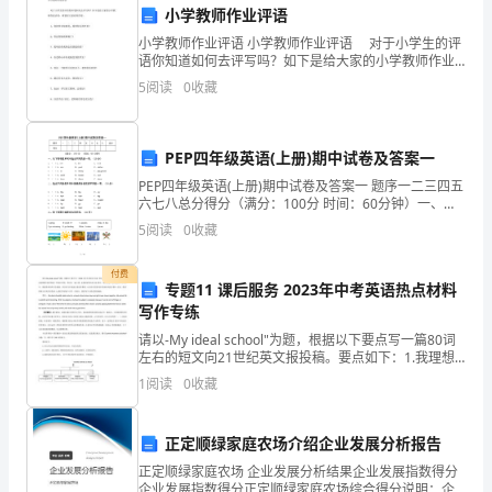
6.清理和整理拆除区域
小学教师作业评语
中
小学教师作业评语 小学教师作业评语 对于小学生的评
常
语你知道如何去评写吗？如下是给大家的小学教师作业
评语，希望对大家有所作用。 1、你的作业很漂亮，希
5
阅读
0
收藏
用
望你写得更美！ 2、你近期表现棒极了！
品备件。
的
PEP四年级英语(上册)期中试卷及答案一
四、安全要求范本
升
PEP四年级英语(上册)期中试卷及答案一 题序一二三四五
六七八总分得分（满分：100分 时间：60分钟）一、从
降
下列每组单词中选出不同类的一项。（10分）1、（ ）
5
阅读
0
收藏
A．cow B．hot
设
眼镜、耳塞等。
付费
备，
专题11 课后服务 2023年中考英语热点材料
写作专练
起
意外事故。
请以-My ideal school"为题，根据以下要点写一篇80词
左右的短文向21世纪英文报投稿。要点如下：1.我理想
到
中的学校是一所混合学校，男女生一起上课。2.我的学校
1
阅读
0
收藏
生活丰富多彩，也很有趣。3.
支
安全警示线或围挡。
撑
正定顺绿家庭农场介绍企业发展分析报告
正定顺绿家庭农场 企业发展分析结果企业发展指数得分
和
企业发展指数得分正定顺绿家庭农场综合得分说明：企
误使用造成伤害。