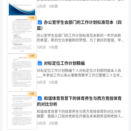
业发展指数根据企业规模、企业创新、企业风险、企业
2
阅读
0
收藏
搭
活力四个维度对企业发展情况进行评价。该企业的综合
评价
建
付费
办公室学生会部门的工作计划标准范本（四
施
篇）
办公室学生会部门的工作计划标准范本新的一年开启新
工
的希望，新的空白承载新的梦想。为了更好的管理，学
生会将一如既往的本着为同学服务的宗旨，更好的学
3
阅读
0
收藏
平
习，为同学们创造出舒适、愉快的学习环境，搭建一个
展示自我才
付费
台
对标定位工作计划精编
的
对标定位工作计划精编个人对标定位计划郝同斌本人自
____年参加工作以来从事教育教学工作已整整三十五年，
作
从当教师从哪时起，我就坚定了为党的教育事业贡献自
4
阅读
0
收藏
己全部力量。为了更好地提升自己的政治、业务素质，
用。
更
付费
和谐体育背景下的体育养生与西方竞技体育
在
的对比分析
施
和谐体育背景下的体育养生与西方竞技体育的对比分析
摘要：我国人口现状老龄化开展及未来趋势说明老龄人
工
口的相关问题对于社会主义和谐社会建设的重要性。本
3
阅读
0
收藏
文从老龄人口问题的角度看待老年体育的构建，比照分
析中国体