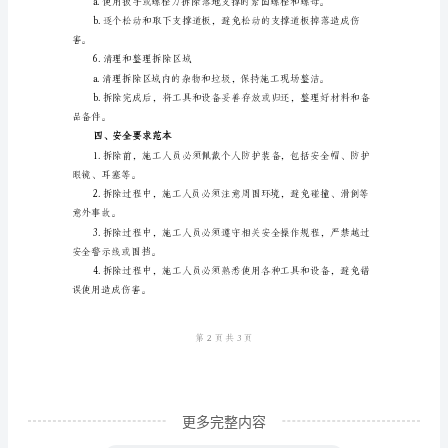
架
拆
除
2.松动管道和支撑杆
施
工
丝刀进行拆卸。
步
骤
卸。
及
安
3.倒塌和拆除立杆
全
要
求
更多完整内容
范