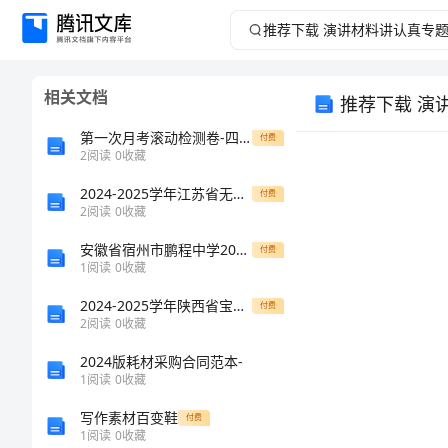
推
荐
相关文档
推荐下载 演
下
第一次月考滚动检测卷-四川德阳外国语学校八年级物理长度和时间的测量章节练习试题（含答案解析版）
付费
载
2
阅读
0
收藏
2024-2025学年江苏省无锡江阴市高一生物下学期期末检测模拟试题含解析
演
付费
2
阅读
0
收藏
讲
安徽省宿州市鹏程中学2025年八年级数学第一学期期中调研模拟试题含解析
付费
1
阅读
0
收藏
材
2024-2025学年陕西省宝鸡市金台中学高二生物期末预测试题含解析
付费
2
阅读
0
收藏
料
2024版耗材采购合同范本-
讲
1
阅读
0
收藏
写作素材百变鞋
付费
认
1
阅读
0
收藏