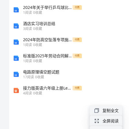
真
2024年关于举行乒乓球比赛方案
付费
1
阅读
0
收藏
专
酒店实习培训总结
3
阅读
0
收藏
题
2024年防高空坠落专项施工方案
付费
1
阅读
0
收藏
研
标准版2025年劳动合同解除证明范本
付费
讨
1
阅读
0
收藏
电路原理填空题试题
会
17
阅读
0
收藏
发
接力版英语六年级上册Lesson2 The Mid-Autumn Festival ing. 第二课时课件
付费
4
阅读
0
收藏
言
复制全文
稿
全屏阅读