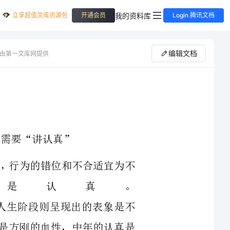
立享超值文库资源包
我的资料库
开通会员
Login 腾讯文档
编辑文档
由第一文库网提供
思想不端正，行为的错位和不合适宜为不
之则是认真。
真在不同的人生阶段则呈现出的表象是不
，青年的认真是方刚的血性，中年的认真是
诚的直白，今天我们重拾认真不仅是社会的
史的重要时期对党、对人民、对家庭负责的
择。