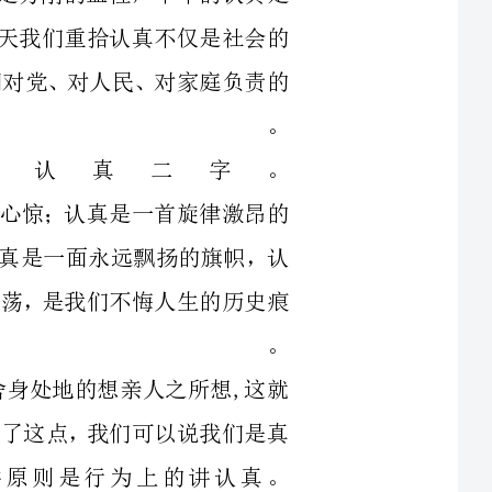
就怕认真二字。
与阴谋胆战心惊；认真是一首旋律激昂的
人常戚戚；认真是一面永远飘扬的旗帜，认
人生魅力的激荡，是我们不悔人生的历史痕
迹。
的亲人来舍身处地的想亲人之所想,这就
如果我们做到了这点，我们可以说我们是真
毫不马虎，讲原则是行为上的讲认真。
凝聚我们的担当，从行动上衡量我们存在
价值。
惺相惜相互利用；一个单位没有认真的精
一个领导没有认真的精神身边围着的也只会
俗奉承之辈，久而久之就会导致圈子文化盛行，领导被叫成了老板、老大、
浑然不知；一个社会缺少了认真的风骨，我