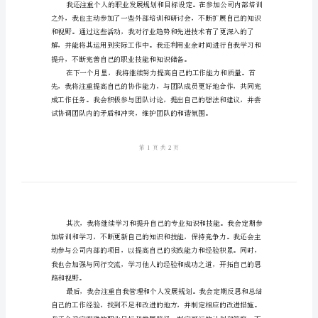
我
发展非常重要。
鉴
定
有
关
于
月
度
优
秀
和质量。
员