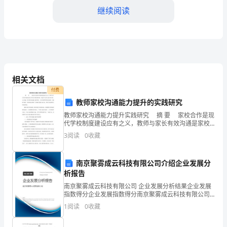
自
继续阅读
我
进
行
全
相关文档
面
付费
教师家校沟通能力提升的实践研究
评
教师家校沟通能力提升实践研究 摘 要 家校合作是现
路和视野。
代学校制度建设应有之义，教师与家长有效沟通是家校
价
合作成功开展重要前提。构建NLP技术支持专家引领、自
3
阅读
0
收藏
主构建、家长教育沟通能力提升路径，
和
分
南京聚雾成云科技有限公司介绍企业发展分
析报告
析
南京聚雾成云科技有限公司 企业发展分析结果企业发展
指数得分企业发展指数得分南京聚雾成云科技有限公司
的
断追求个人的职业发展。
综合得分说明：企业发展指数根据企业规模、企业创
1
阅读
0
收藏
新、企业风险、企业活力四个维度对企业发展情况进行
过
评价。