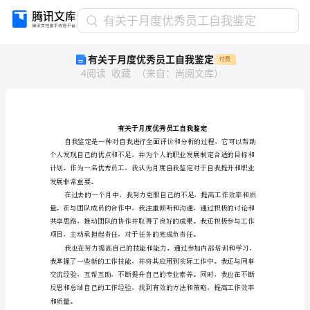
有
有关于月度优秀员工自我鉴定
关
有关于月度优秀员工自我鉴定
付费
于
4
阅读
收藏
（
来自
：
尚阅文库
）
月
度
优
秀
员
工
自