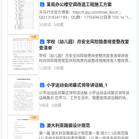
程，
某局办公楼空调改造工程施工方案
天马行空官方博客：http://t.qq.com/tmxk_docin ；
它
QQ:1318241189；QQ群：175569632目录 TOC \o "1-
4" 第1卷 编制依据 PAGEREF _T
可
20
阅读
0
收藏
以
为自己创造更好的职业发展机会。
付费
学校（幼儿园）月安全风险隐患排查整改复
帮
查清单
学校（幼儿园）月安全风险隐患排查整改复查清单排查
助
时间风险隐患类型风险隐患内容整改措施排查人整改责
任人整改时间风险隐患 状态复查情况学校（幼儿园）教
个
12
阅读
0
收藏
育管理中心局机关联系人复查人复查时间复查人复查时
间复查
人
小学运动会闭幕式领导讲话稿_1
发
小学运动会闭幕式领导讲话稿 小学运动会闭幕式领导讲
话稿集合 在学习、工作生活中，需要使用讲话稿的场合
现
越来越多，讲话稿具有临场有据、增强语言魅力的作
1
阅读
0
收藏
用。相信很多朋友都对写讲话稿感到非常苦恼
自
付费
己
澳大利亚路面设计规范
的
第一篇 澳大利亚路面设计规范第一章 简介1.1应用范围
(1) 无结合料粒料的柔性路面；(2) 有一层或多层的半刚