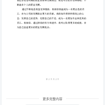
工
自
我
鉴
定
自
我
鉴
定
是
一
种
对
更多完整内容