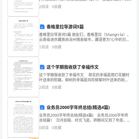
性材料的柔性路面；(3) 刚性路面；(4) 柔性路面加铺设
优
2
阅读
0
收藏
计；(5) 适用于主要由荷
点
和
香格里拉导游词5篇
香格里拉导游词5篇 朋友们，香格里拉（Shangri-la），
不
云南省迪庆藏族自治州辖县级市，藏语意为“心中的日
月。那么你现在知道导游词是怎么样子了吗？小编在这
1
阅读
0
收藏
足，
里给大家分享一些香格里拉导游词，希望
并
这个学期我收获了幸福作文
为
这个学期我收获了幸福作文 荷花的幸福是雨打花瓣时
叶送来的慰藉，柳树的幸福是风吹柳絮时叶送来的助
个
力。我的幸福这记录在成长的画册里。翻开画册，缤纷
2
阅读
0
收藏
的色彩就是我的幸福。 幸福之—绿色?妈妈 炎
人
的
业务员2000字年终总结(精选4篇)
职
业务员2000字年终总结(精选4篇) 业务员2000字年终
总结篇1 日月如梭、时光飞逝，转眼间又到了年底，回
业
顾这一年的工作历程，我在各位领导的带领下，在全公
0
阅读
0
收藏
司同志的鼎力支持和配合下，按照我公司今
发