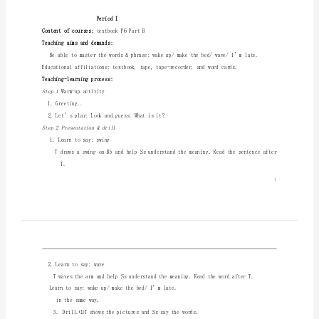
Teachingaimsanddemands:
案
1.
湘
2.
Teachingmethods:
games,reading,action,etc.
少
Calendarplan:
版
Period
湘
PeriodI
PeriodII
少
PeriodIII
版
PeriodIV
六
年
级
英
PeriodI