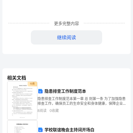
textbook
P5-
更多完整内容
8workbook
P5-
继续阅读
8Teach
2.Learntosay:wave
湘
少
版
inthesameway.
六
相关文档
年
3.
付费
隐患排查工作制度范本
级
英
隐患排查工作制度范本第一章 总 则第一条 为了加强隐患
⑶Aguessinggame.
排查工作，确保员工的生命安全和身体健康，保障企业
语
的正常运营，制定本工作制度。第二条 隐患排查工作是
8
阅读
0
收藏
4.
上
指对企业生产安全、环境保护等方面存在的隐患进行排
册
教
学校联谊晚会主持词开场白
1.Practiceinfour.Ssplaythecards.