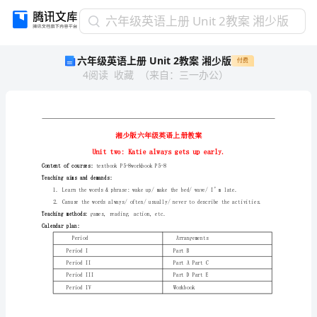
六
六年级英语上册 Unit 2教案 湘少版
年
六年级英语上册 Unit 2教案 湘少版
付费
级
4
阅读
收藏
（
来自
：
三一办公
）
英
语
上
册
Unit
2
教
Contentofcourses:
textbookP5-8workbookP5-8