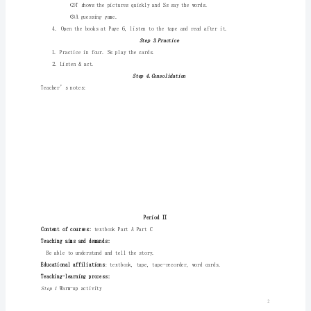
语
Contentofcourses:
textbookP6PartB
上
Teachingaimsanddemands:
册
教
Teaching-learningprocess:
案
Step1
Warm-upactivity
Unit
1.Greeting..
two:
2.Let’splay:Lookandguess:Whatisit?
Katie
Step2Presentation&drill
always
1.Learntosay:swing
gets
up
T.
early.Content
of
courses: