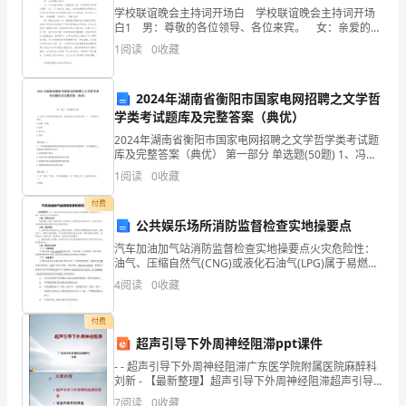
案
学校联谊晚会主持词开场白 学校联谊晚会主持词开场
2.Listen&act.
Unittwo:Katiealwaysgetsupearly.
白1 男：尊敬的各位领导、各位来宾。 女：亲爱的妇
Contentofcourses:
女姐妹们！ 合：大家晚上好！ 女：申猴舞棒送冬
1
阅读
0
收藏
去。 男：金鸡唱晓迎春来。 女
textbookP5-
Teacher’snotes:
8workbookP5-
2024年湖南省衡阳市国家电网招聘之文学哲
8
学类考试题库及完整答案（典优）
Teachingaimsanddemands:
2024年湖南省衡阳市国家电网招聘之文学哲学类考试题
1.
库及完整答案（典优） 第一部分 单选题(50题) 1、冯友
Learnthewords&amp;phrase:wakeup/makethebed/wave/I’m
兰早年留学哥伦比亚，师从实用主义哲学大师（），专
1
阅读
0
收藏
2.
攻西方哲学。A.约翰·杜威B.尼采C
Canusethewordsalways/often/usually/nevertodescribetheact
付费
Teachingmethods:
公共娱乐场所消防监督检查实地操要点
games,reading,action,etc.
汽车加油加气站消防监督检查实地操要点火灾危险性：
Calendarplan:
油气、压缩自然气(CNG)或液化石油气(LPG)属于易燃易
爆物质，很轻易发生火灾、__事故，对消防安全工作有很
Period
4
阅读
0
收藏
高的要求。一查：消防合法性检查建筑（场所）
Arrangements
PeriodI
付费
PartB
超声引导下外周神经阻滞ppt课件
PeriodII
- - 超声引导下外周神经阻滞广东医学院附属医院麻醉科
PartAPartC
刘新 - 【最新整理】超声引导下外周神经阻滞超声引导下
PeriodII
外周神经阻滞广东医学院附属医院麻醉科刘新主要内
PeriodIII
7
阅读
0
收藏