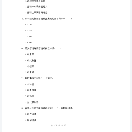
工
D.衬里
程
()
管
理
A.减振垫铁调平
与
B.预压试验
实
C.元破碎检验
务》
D.无露筋检验
考
3、下列设备中，属于机械通用设备的是()
前
A.压缩机
测
B.桥式起重机
试
1
18
第页共页
考