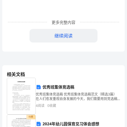
试
须
知：
更多完整内容
1.
继续阅读
考
C.锅炉
试
D.汽轮机
时
4、下列属于设备基础常见质量通病是()
间：
相关文档
A.混凝土强度不够
180
分
B.混凝土配比不正确
优秀班集体竞选稿
优秀班集体竞选稿 优秀班集体竞选稿范文（精选3篇）
钟，
C.基础中心线偏差过大
在人们愈发重视自身发展的今天，我们需要用到竞选稿
的情形越来越多，好的竞选稿可以引导群众和评委，使
4
阅读
0
收藏
满
D.基础上平面标高超差
他们能更好地理解竞选演讲的内容。相信很
分
付费
5、水平接地极顶部埋设深度距地面不得小于(
2024年幼儿园保育见习体会感想