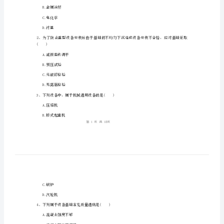
实
务》
考
前
姓名:_________
测
考号:_________
试
2024
一
建
A.涂料
《机
B.金属涂层
电
C.电化学