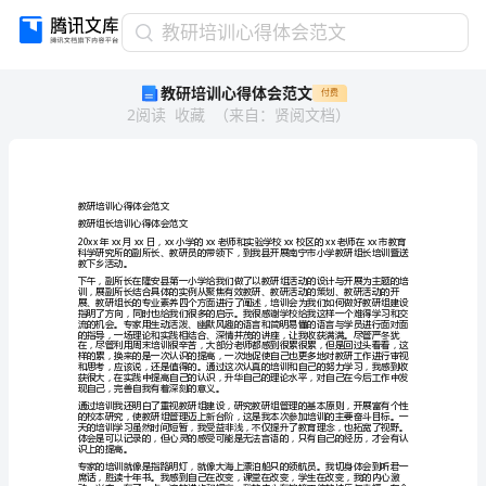
教
教研培训心得体会范文
研
教研培训心得体会范文
付费
培
2
阅读
收藏
（
来自
：
贤阅文档
）
训
心
得
体
会
教研培训心得体会范文
范
教研组长培训心得体会范文
文