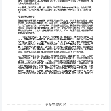
组
一份力量。
长
9月教研组长培训心得体会
培
训
组讨论等。
心
得
在全国最前列的老大。
体
会
范
批名师基地的专家组成员。
文
20xx
年
xx
更多完整内容