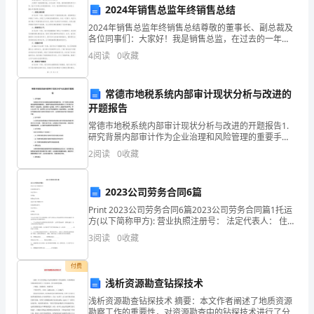
学
2024年销售总监年终销售总结
网络教研心得体会
校
2024年销售总监年终销售总结尊敬的董事长、副总裁及
各位同事们：大家好！我是销售总监，在过去的一年
xx
里，我和我的团队努力工作，致力于实现公司的销售目
4
阅读
0
收藏
标。今天，我非常荣幸地为大家呈上2024年度销售总结
校
报
常德市地税系统内部审计现状分析与改进的
区
为教研的必然趋势。
开题报告
的
常德市地税系统内部审计现状分析与改进的开题报告1.
研究背景内部审计作为企业治理和风险管理的重要手
xx
段，对于税务机关的稽核和监管具有重要意义。常德市
2
阅读
0
收藏
地税系统在推进内部审计工作方面已经取得了一定的成
老
效，但
2023公司劳务合同6篇
师
Print 2023公司劳务合同6篇2023公司劳务合同篇1托运
在
方(以下简称甲方): 营业执照注册号： 法定代表人： 住所
地： 联系电话/传真： 承运方(以下简称乙方): 营业执照
3
阅读
0
收藏
xx
注册号： 法定代表人
市
付费
浅析资源勘查钻探技术
教
浅析资源勘查钻探技术 摘要：本文作者阐述了地质资源
勘察工作的重要性，对资源勘查中的钻探技术进行了分