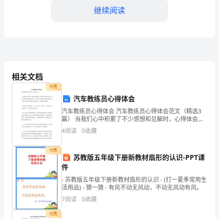
月
继续阅读
xx
日，
xx
小
相关文档
学
付费
汽车教练员心得体会
的
汽车教练员心得体会 汽车教练员心得体会范文（精选3
xx
篇） 当我们心中积累了不少感想和见解时，心得体会是
很好的记录方式，从而不断地丰富我们的思想。一起来
4
阅读
0
收藏
老
学习心得体会是如何写的吧，以下是为大家的汽车教练
师
付费
苏教版五年级下册新教材扇形的认识-PPT课
件
和
- 苏教版五年级下册新教材扇形的认识 - (打一夏季常用生
们从她的讲座受益匪浅。
实
活用品) - 猜一猜 - 有风不动无风动，不动无风动有风。
7
阅读
0
收藏
验
付费
近……