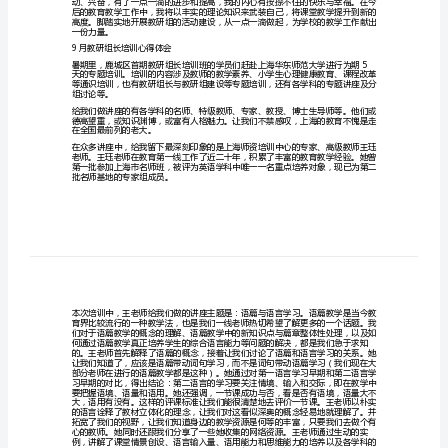
教下乡活动。
教
研
培
训
心
得
现自己，完善自我有着深刻的意义。
体
会
范
识上的提高。
文
教
研