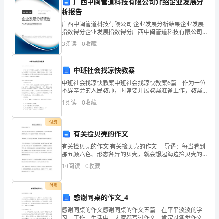
广西中闽管道科技有限公司介绍企业发展分
家
析报告
好！
学习需求和社会的变化。
广西中闽管道科技有限公司 企业发展分析结果企业发展
指数得分企业发展指数得分广西中闽管道科技有限公司
2024
综合得分说明：企业发展指数根据企业规模、企业创
3
阅读
0
收藏
新、企业风险、企业活力四个维度对企业发展情况进行
评价。
年
中班社会找凉快教案
即
中班社会找凉快教案中班社会找凉快教案6篇 作为一位
将
不辞辛劳的人民教师，时常要开展教案准备工作，教案
是教学活动的依据，有着重要的地位。来参考自己需要
1
阅读
0
收藏
的教案吧！以下是小编帮大家整理的中班社会找凉快教
过
初三班主任
付费
去，
日期：2024年12月31日
有关捡贝壳的作文
我
有关捡贝壳的作文 有关捡贝壳的作文 导语：每当看到
那五颜六色、形态各异的贝壳，就会想起海边捡贝壳的
作
那段记忆。以下是的关于贝壳的，欢迎阅读参考。 暑
10
阅读
0
收藏
假期间，爸爸带我去赣江游泳，最令我难忘的是在江
为
付费
初
感谢同桌的作文_4
三
感谢同桌的作文感谢同桌的作文五篇 在平平淡淡的学
习、工作、生活中，大家都写过作文，肯定对各类作文