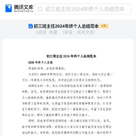
初
初三班主任2024年终个人总结范本
三
初三班主任2024年终个人总结范本
付费
班
2
阅读
收藏
（
来自
：
尚阅文库
）
主
任
2024
年
终
个
2024年终个人总结
人
尊敬的领导、亲爱的同事们：