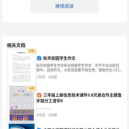
结
继续阅读
尊
敬
的
领
相关文档
导、
付费
秋天校园学生作文
亲
秋天校园学生作文秋天校园学生作文 在平平淡淡的日
当的帮助。
常中，说到作文，大家肯定都不陌生吧，借助作文人们
爱
可以反映客观事物、表达思想感情、传递知识信息。你
1
阅读
0
收藏
所见过的作文是什么样的呢？下面是小编为大家整理的
的
秋天
付费
同
三年级上册信息技术课件3.8兄弟合作主键盘
手指分工清华9
事
- - - - - - - -
们：
3
阅读
0
收藏
大