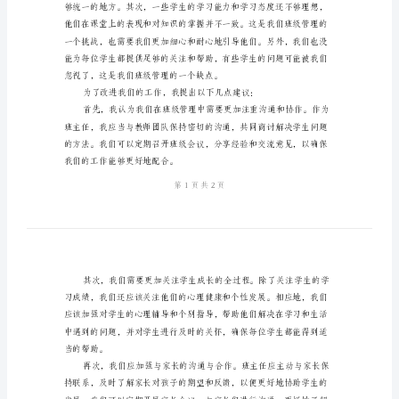
总
结
范
本
初
三
班
主
任
2024
年