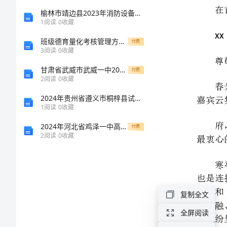
艺
榆林市靖边县2023年消防设备操作员考试题库及参考答案一套
1
阅读
0
收藏
术
班级德育量化考核管理方案[1]
付费
3
阅读
0
收藏
节
最衷心的感谢！
甘肃省武威市武威一中2023届高三考前热身英语试卷含解析
付费
2
阅读
0
收藏
开
2024年贵州省遵义市桐梓县试验检测师之交通工程考试题库含完整答案【夺冠系列】
622
幕
1
阅读
0
收藏
2024年河北省鸡泽一中高一生物上学期期末联考模拟试题含解析
付费
式
2
阅读
0
收藏
上
桃花坞并称为中国三大
的
复制全文
致
全屏阅读