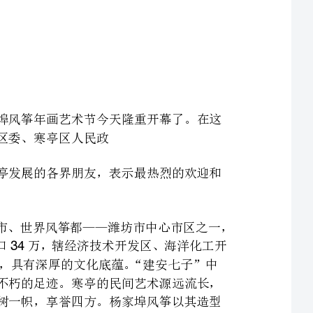
春光明媚，草长鸢飞。值此春暖花开的美好时节，首届杨家埠风筝年画艺术节今天隆重开幕了。在这
府，向莅临艺术节的各位领导、各位嘉宾，向关心、支持寒亭发展的各界朋友，表示最热烈的欢迎和
寒亭区地处山东半岛中部、渤海莱州湾南岸，是沿海开放城市、世界风筝都——潍坊市中心市区之一，
也是连接省会济南与胶东半岛的中间枢纽，总面积平方公里，人口万，辖经济技术开发区、海洋化工开
发区和镇乡个街道。寒亭前身潍县，历史悠久，人文荟萃，具有深厚的文化底蕴。“建安七子”中
的孔融、徐干，清代著名文学家、书画家郑板桥，都在此留下过不朽的足迹。寒亭的民间艺术源远流长，
流派纷呈，尤其以杨家埠风筝年画为代表的地方特色艺术更是独树一帜，享誉四方。杨家埠风筝以其造型
精美，色彩艳丽，品种繁多，扎工精细等特点，与北京风筝、天津风筝并称为中国风筝的三大流派，是我
国民间艺术宝库中的一朵奇葩。被称作“姊妹艺术”的杨家埠木版年画距今已有多年的历史，曾有“画
店百家，年画千种，画版数万”之说，浓郁的乡土气息和淳朴鲜明的艺术风格，使其与天津杨柳青、苏州
木版年画，在中国民间艺术中占有重要地位。改革开放以来，特别是近几年来，寒亭区抓住新一轮发
展机遇，以杨家埠风筝和木版年画为重点，依托丰富多彩的民俗文化，借助潍坊国际风筝会的拉动，不断
加大保护、开发力度，杨家埠已成为展示我国悠久历史、灿烂文化的重要窗口和集民俗旅游、休闲娱乐、