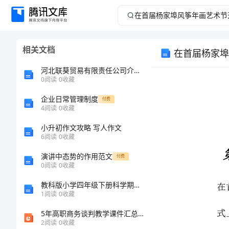
在
首
相关文档
在首届杨家埠
届
河北联葵贸易有限责任公司介绍企业发展分析报告
杨
0
阅读
0
收藏
企业日常管理制度
家
付费
4
阅读
0
收藏
埠
小升初作文攻略 写人作文
6
阅读
0
收藏
风
演讲中态势的作用范文
付费
0
阅读
0
收藏
式上的致词
筝
教科版小学四年级下册科学期末测试卷及参考答案【预热题】
年
1
阅读
0
收藏
xx
5年高职商务谈判教学课件汇总完整版电子教案全书课件最新
画
2
阅读
0
收藏