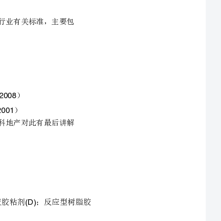
本技术标准仅合用于万科企业全部项目，全面家居精装饰之室内墙面粘贴瓷砖
(
E%)3%E10%10%
除还有注明外，本工程须符合设计要求、图纸和国家、地方及行业有关标准，主要包
JC/T547-2005
《陶瓷墙地砖填缝剂》（）
JG/T1004-2006
《陶瓷砖》（）
GB/T4100-2006
（
）
《建筑工程饰面砖粘结强度查验标准》
J
G
J
1
1
0
-
2
0
0
8
（）
《建筑装饰装饰工程质量查收规范》
GB50210-2001
若承包商对以下要求有任何疑义，应立刻与万科企业联系，万科地产对此有最后讲解