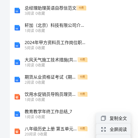
术
总经理助理英语自荐信范文
付费
3
阅读
0
收藏
标
轩加（北京）科技有限公司介绍企业发展分析报告
准
1
阅读
0
收藏
一、
2024年甲方资料员工作岗位职责内容
5
阅读
0
收藏
合
大风天气施工技术措施(共5页)
付费
用
1
阅读
0
收藏
范
期货从业资格证考试《期货法律法规》题库检测试卷D卷
付费
2
阅读
0
收藏
围
本
饮用水促销员导购员理货员手册
付费
1
阅读
0
收藏
技
教育教学年终工作总结_7
术
1
阅读
0
收藏
复制全文
标
八年级历史上册 第五单元 人民解放战争的胜利 第21课 内战的爆发教学课件 岳麓版
全屏阅读
付费
20
阅读
0
收藏