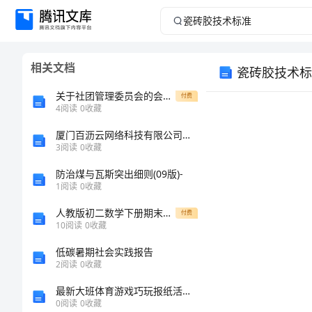
瓷
砖
相关文档
瓷砖胶技术标
胶
关于社团管理委员会的会议纪要
付费
技
4
阅读
0
收藏
厦门百沥云网络科技有限公司介绍企业发展分析报告
术
3
阅读
0
收藏
标
防治煤与瓦斯突出细则(09版)-
1
阅读
0
收藏
准
人教版初二数学下册期末试题
付费
10
阅读
0
收藏
瓷
低碳暑期社会实践报告
砖
2
阅读
0
收藏
胶
最新大班体育游戏巧玩报纸活动教案
0
阅读
0
收藏
技