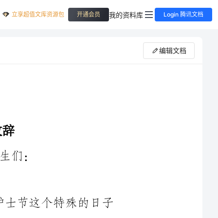
立享超值文库资源包
我的资料库
开通会员
Login 腾讯文档
编辑文档
024年国际护士节这个特殊的日子
里，与各位护士朋友们共同庆祝，并为所有护士的杰出贡献表达
敬意。在这个庄严而庄重的场合，我代表XX组织，向全球各地