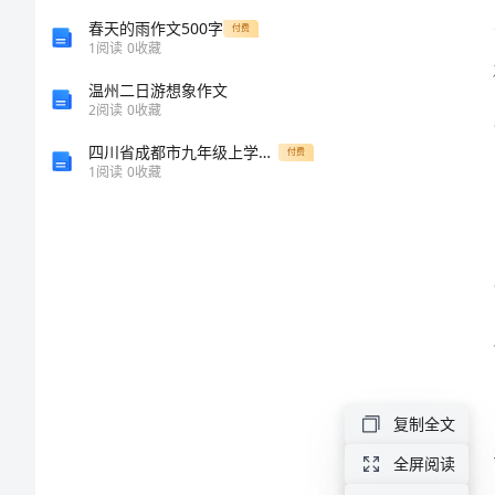
际
春天的雨作文500字
付费
护
1
阅读
0
收藏
士
温州二日游想象作文
2
阅读
0
收藏
节
致
四川省成都市九年级上学期化学第二次月考试卷
付费
1
阅读
0
收藏
辞
尊
敬
的
护
士
们、
复制全文
嘉
全屏阅读
全。