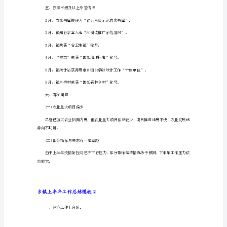
乡
镇
上
半
年
工
作
总
结
模
板
四、脱贫攻坚全面完成，社会治理平稳可控
1
一、