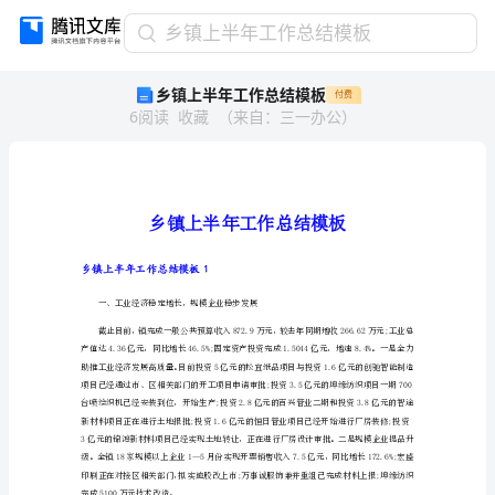
乡
乡镇上半年工作总结模板
镇
乡镇上半年工作总结模板
付费
上
6
阅读
收藏
（
来自
：
三一办公
）
半
年
工
作
总
结
模