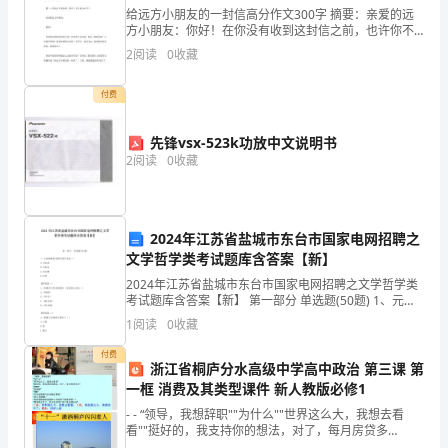
给远方小朋友的一封信高分作文300字 摘要：亲爱的远
3月，镇荣获“省卫生镇”称号。
步
方小朋友：你好！在你没有收到这封信之前，也许你不
认识我。那么，我就先做一下自我介绍吧！我是和... 如
发
2
阅读
0
收藏
4月，“蚕茧”荣获“国家地理标志”称号。
果觉得写得不错，记得转发分享哦！ 以下
展
付费
截
先锋vsx-523k功放中文说明书
5月，镇肖桥村荣获“国家森林乡村”称号。
止
2
阅读
0
收藏
目
六、存在问题
前，
2024年江苏省盐城市东台市国家电网招聘之
(一)农业重大项目偏少
文学哲学类考试题库含答案【新】
镇
2024年江苏省盐城市东台市国家电网招聘之文学哲学类
完
考试题库含答案【新】 第一部分 单选题(50题) 1、元杂
剧最优秀的代表作家是（）A.王实甫B.马致远C.关汉卿D.
势尚不明确。
1
阅读
0
收藏
成
白朴【答案】：C2、屠格涅
付费
(二)部分指标与要求有一定差距
一
浙江省桐庐分水高级中学高中政治 第三课 第
一框 消费及其类型课件 新人教版必修1
般
- - “领导，我想辞职""为什么""世界这么大，我想去看
看""挺好的，我支持你的想法，对了，每月房贷多
然较大。
公
少""5000""社保呢""780""汽车油费煤气水电物业