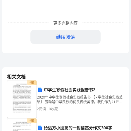
工
业
更多完整内容
经
济
继续阅读
稳
定
增
长，
相关文档
稳可控，未发生赴省进京信访事件。
付费
规
中学生寒假社会实践报告书2
模
五、获得市级及以上荣誉情况
202X年中学生寒假社会实践报告书 【 - 学生社会实践总
结】 劳动是中华民族的优良传统美德，我们作为21世纪
企
中学生，有着较高的文化素质，应当积极参加劳动。于
2
阅读
0
收藏
是，在初中生活的最后一个寒假，我们九(2)
业
付费
稳
给远方小朋友的一封信高分作文300字