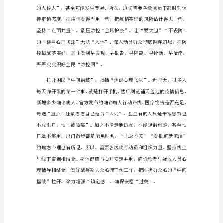
我
是
接
班
人
看
见
春
天
赢疫情防控阻击战做好充分思想准备。
心
得
1
风