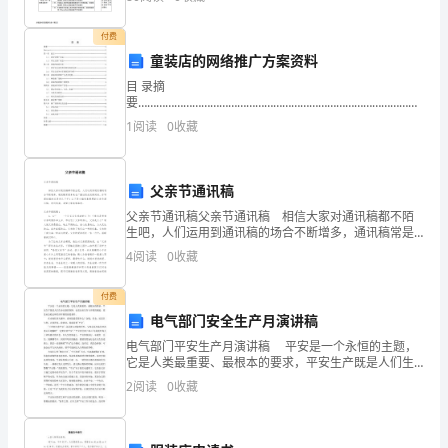
的短期承包商， 也适用于作业过程中以及
上
付费
下
童装店的网络推广方案资料
目 录摘
众
要……………………………………………………………………………………
2Abstract……………………………………………………………………………
1
阅读
0
收藏
志
2 前言………………………………………………
成
父亲节通讯稿
城，
父亲节通讯稿父亲节通讯稿 相信大家对通讯稿都不陌
生吧，人们运用到通讯稿的场合不断增多，通讯稿常是
万
拿来在广播站读或发新闻的。你写通讯稿时总是无从下
4
阅读
0
收藏
手？以下是小编收集整理的父亲节通讯稿，欢迎阅读，
众
希
付费
一
电气部门安全生产月演讲稿
心，
电气部门平安生产月演讲稿 平安是一个永恒的主题，
它是人类最重要、最根本的要求，平安生产既是人们生
采
命安康的保障，也是企业生存与开展的根底，更是社会
2
阅读
0
收藏
稳定和经济开展的前提条件。 在市场经济大潮中，请
取