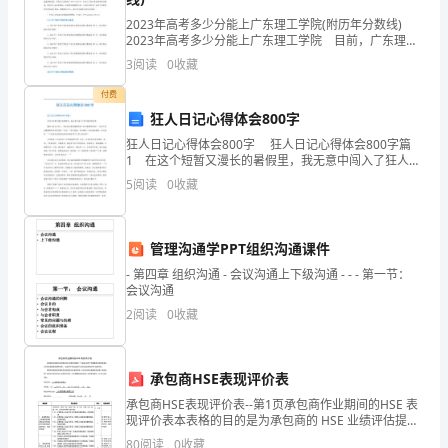
感
2023年高考多少分能上广东理工学院(附历年分数线)
2023年高考多少分能上广东理工学院 目前，广东理工
染
学院2023年录取分数线还未公布，等到官方公布后，我
3
阅读
0
收藏
们会更新到这里，下面为大家整理了20
的
严严实实织好全民“防控网”。
付费
狂人日记心得体会800字
肺
狂人日记心得体会800字 狂人日记心得体会800字篇
炎
1 在这个短暂又漫长的暑假里，我无意中闯入了狂人臆
想的世界。 翻开《狂人日记》，首先进入我的视野的
5
阅读
0
收藏
疫
是“狂人臆想的世界”。在这个狂人臆想的世界
情
管理沟通学PPT组织沟通课件
发
- 第四章 组织沟通 - 会议沟通上下级沟通 - - - 第一节：
会议沟通
生
2
阅读
0
收藏
以
来，
承包商HSE表现评价表
全
承包商HSE表现评价表--第1页承包商作业期间的HSE 表
现评价表本表格的目的是为承包商的 HSE 业绩评估提供
一个指南。 适用于长期服务的承包商或者以项目为基础
国
80
阅读
0
收藏