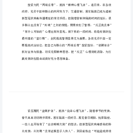
我是接班人看见春天心得1
得
我
是
接
班
人
看
见
春
终胜利。
天
心
得