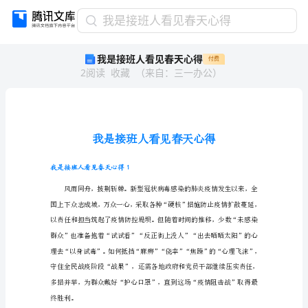
我
我是接班人看见春天心得
是
我是接班人看见春天心得
付费
接
2
阅读
收藏
（
来自
：
三一办公
）
班
人
看
见
春
天
心