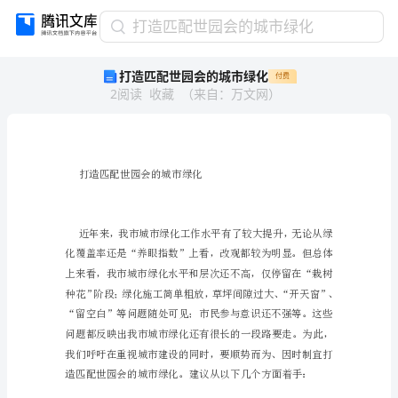
打
打造匹配世园会的城市绿化
造
打造匹配世园会的城市绿化
付费
匹
2
阅读
收藏
（
来自
：
万文网
）
配
世
园
会
的
打造匹配世园会的城市绿化
城
市