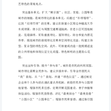
绿
化
近
年
来，
展示城市特色与风采。
我
市
城
市
绿
化
工
作