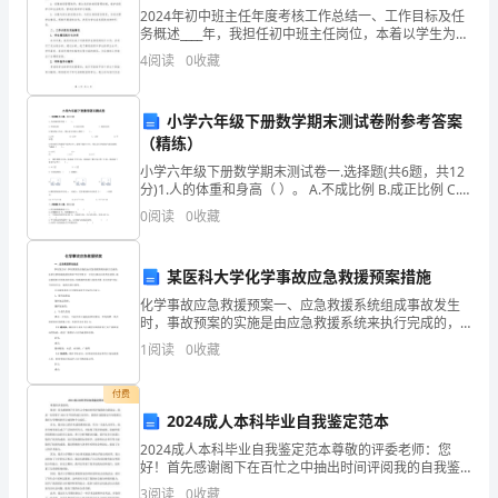
化
2024年初中班主任年度考核工作总结一、工作目标及任
覆
务概述____年，我担任初中班主任岗位，本着以学生为中
心的原则，积极履行班主任职责，努力实现以下工作目
4
阅读
0
收藏
标：1. 促进学生全面发展：关注学生的学业、思
盖
率
小学六年级下册数学期末测试卷附参考答案
（精练）
还
小学六年级下册数学期末测试卷一.选择题(共6题，共12
是
分)1.人的体重和身高（ ）。 A.不成比例 B.成正比例 C.
成反比例2.规定收入为正，那么支出200
0
阅读
0
收藏
“养
眼
某医科大学化学事故应急救援预案措施
化学事故应急救援预案一、应急救援系统组成事故发生
园。
指
时，事故预案的实施是由应急救援系统来执行完成的，
各单位要明确救援组织和平时管理及一旦发生事故后的
数”
1
阅读
0
收藏
责任范围，确定救援队伍的组成和任务，明确指挥救援
力量的范
上
付费
2024成人本科毕业自我鉴定范本
看，
2024成人本科毕业自我鉴定范本尊敬的评委老师：您
改
好！首先感谢阁下在百忙之中抽出时间评阅我的自我鉴
定。我是一名即将于2024年毕业的成人本科生，我将在
3
阅读
0
收藏