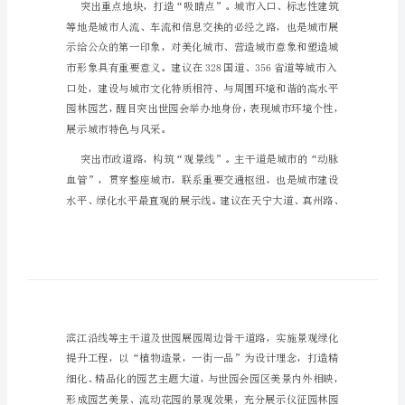
绿
化
打
造
匹
配
世
园
会
的
城
市