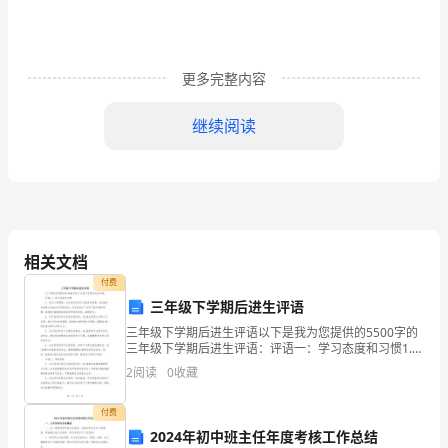
水
平
更多完整内容
有
继续阅读
了
较
大
提
相关文档
升，
付费
无
三年级下学期后进生评语
艺特色的景观亮点。
三年级下学期后进生评语以下是我为您提供的5500字的
论
三年级下学期后进生评语：评语一：学习态度和习惯1.
在这个学期里，这位同学的学习态度有所提高。他/她更
2
阅读
0
收藏
从
加积极主动地参与课堂活动，并且表现出了对学习的
绿
付费
2024年初中班主任年度考核工作总结