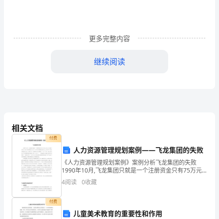
神
生
活
更多完整内容
和
继续阅读
物
质
生
活
相关文档
都
付费
人力资源管理规划案例——飞龙集团的失败
依
《人力资源管理规划案例》案例分析飞龙集团的失败
靠
1990年10月,飞龙集团只就是一个注册资金只有75万元,
员工几十人的小企业,而1991年实现利润400万元,1992
4
阅读
0
收藏
着
年实现利润6000万元,1993年
别
付费
社会真正
儿童美术教育的重要性和作用