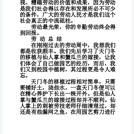
天
上
百
次
地
提
醒
自
己：
我
的
精