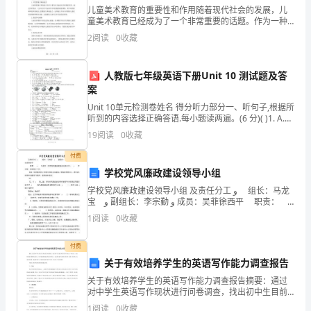
人
儿童美术教育的重要性和作用随着现代社会的发展，儿
童美术教育已经成为了一个非常重要的话题。作为一种
的
文化艺术表现形式，美术在儿童的成长中起着不可替代
到回报。
2
阅读
0
收藏
的作用。美术教育不仅能够帮助儿童开发想象力、创造
劳
力和艺术
劳动总结
动，
人教版七年级英语下册Unit 10 测试题及答
案
我
Unit 10单元检测卷姓名 得分听力部分一、听句子,根据所
听到的内容选择正确答语.每小题读两遍。(6 分)( )1. A.
必
Yes, it is. B. Yes, please. C. Yes, I
19
阅读
0
收藏
须
付费
尽
学校党风廉政建设领导小组
学校党风廉政建设领导小组 及责任分工 ﻭ 组长：马龙
力
宝 ﻭ 副组长：李宗勤 ﻭ 成员：吴菲徐西平 职责： ﻭ
马龙宝：负责党风廉政建设的全面工作,； ﻭ
忘。
以
1
阅读
0
收藏
同
付费
关于有效培养学生的英语写作能力调查报告
样
关于有效培养学生的英语写作能力调查报告摘要：通过
的
对中学生英语写作现状进行问卷调查，找出初中生目前
在英语写作中存在的一些问 题，从而相应地寻求解决的
1
阅读
0
收藏