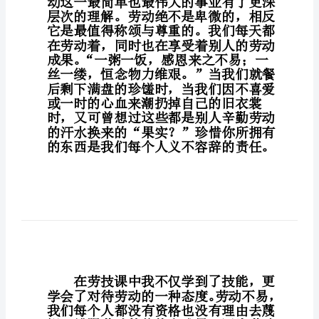
字）
劳动心得
劳
动
心
得
爱
因
斯
坦
曾
说：
“我
每