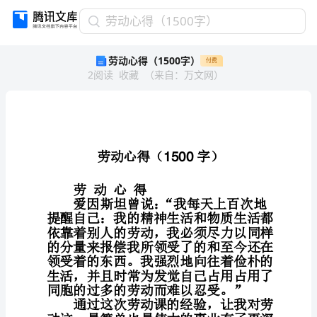
劳
劳动心得（1500字）
动
劳动心得（1500字）
付费
心
2
阅读
收藏
（
来自
：
万文网
）
得
（1500
字）
劳
动
心
得
（1500