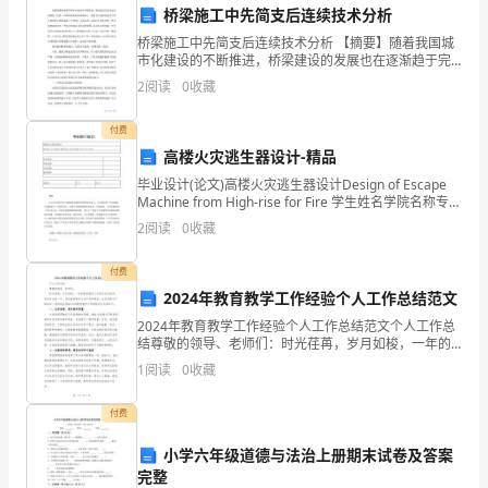
材
桥梁施工中先简支后连续技术分析
桥梁施工中先简支后连续技术分析 【摘要】随着我国城
料
市化建设的不断推进，桥梁建设的发展也在逐渐趋于完
善，在我国现有条件的基础上，先简支后连续的技术已
2
阅读
0
收藏
经在我国的公路桥梁施工中得以广泛的运用，比起过去
一
付费
高楼火灾逃生器设计-精品
年
毕业设计(论文)高楼火灾逃生器设计Design of Escape
一
Machine from High-rise for Fire 学生姓名学院名称专业
名称指导教师20**年5月27日
2
阅读
0
收藏
度
的
付费
2024年教育教学工作经验个人工作总结范文
教
2024年教育教学工作经验个人工作总结范文个人工作总
结尊敬的领导、老师们：时光荏苒，岁月如梭，一年的
师
教育教学工作再次走向尾声。回首过去的一年，我在教
1
阅读
0
收藏
育教学工作中收获颇多，也在实践中不断成长。现将我
节
在2
付费
到
小学六年级道德与法治上册期末试卷及答案
了，
完整