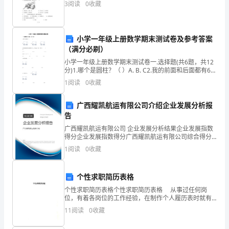
3
阅读
0
收藏
又
到
小学一年级上册数学期末测试卷及参考答案
了
（满分必刷）
评
小学一年级上册数学期末测试卷一.选择题(共6题，共12
分)1.哪个是圆柱？（ ）A. B. C2.我的前面和后面都有6
选
人，那么这一队一共有（ ）人。 A.12
1
阅读
0
收藏
优
广西耀凯航运有限公司介绍企业发展分析报
秀
告
广西耀凯航运有限公司 企业发展分析结果企业发展指数
教
得分企业发展指数得分广西耀凯航运有限公司综合得分
说明：企业发展指数根据企业规模、企业创新、企业风
师
1
阅读
0
收藏
险、企业活力四个维度对企业发展情况进行评价。该企
业的
的
个性求职简历表格
时
个性求职简历表格个性求职简历表格 从事过任何岗
位，有着各岗位的工作经验，在制作个人履历表时就有
候。
更多完整的内容。以下是个性求职简历表格，可供参
11
阅读
0
收藏
考。 个性求职简历表格一
下