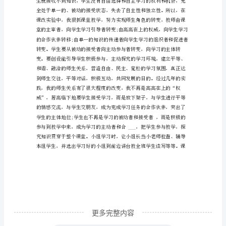
学
优
秀
教
师
先
进
事
迹
材
料
关
更多完整内容