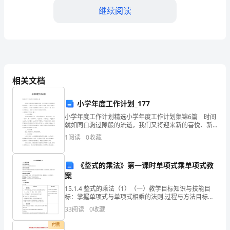
于
继续阅读
农
村
小
学
相关文档
优
小学年度工作计划_177
传授者，而是教材开发者和创造者。
秀
小学年度工作计划精选小学年度工作计划集锦6篇 时间
教
就如同白驹过隙般的流逝，我们又将迎来新的喜悦、新
的收获，让我们对今后的工作做个计划吧。好的计划是
1
阅读
0
收藏
什么样的呢？以下是小编整理的小学年度工作计划7篇
师
先
《整式的乘法》第一课时单项式乘单项式教
案
进
15.1.4 整式的乘法（1）（一）教学目标知识与技能目
事
标：掌握单项式与单项式相乘的法则.过程与方法目标：
理解单项式的乘法运算的算理，体会乘法的交换律、结
33
阅读
0
收藏
合律的作用，发展有条理的思考及语言表达能力.情
迹
付费