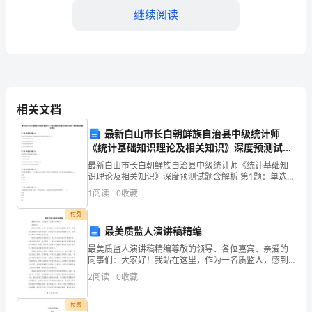
传
继续阅读
统
节
日
帮助他们。
之
相关文档
一，
最新白山市长白朝鲜族自治县中级统计师
也
《统计基础知识理论及相关知识》深度预测试题
含解析
最新白山市长白朝鲜族自治县中级统计师《统计基础知
是
识理论及相关知识》深度预测试题含解析 第1题：单选题
(本题1分)债权人进行财务报表中债权保障程度分析的主
中
1
阅读
0
收藏
要内容是（）。A.企业获利能力的分析B.企业偿债
国
付费
最美质监人演讲稿精编
最
最美质监人演讲稿精编尊敬的领导、各位嘉宾、亲爱的
同事们：大家好！我站在这里，作为一名质监人，感到
古
无比骄傲和荣幸。质监事业是保障产品质量安全、推动
2
阅读
0
收藏
经济社会发展的重要工作，也是我一直以来的事业追求
老
之路。回
付费