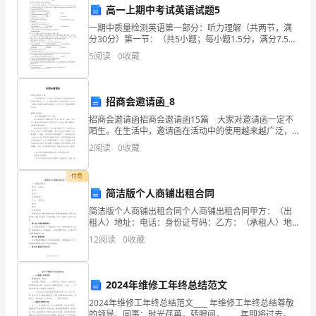
的
高一上期中考试英语试题5
节
一期中质量检测英语第一部分：听力理解（共两节，满
分30分）第一节：（共5小题；每小题1.5分，满分7.5
分）听下面5段对话。每段对话后有一个小题，从题中所
日
5
阅读
0
收藏
给的A、B、C三个选项中选出最 佳选项，并标在
之
一，
招商会邀请函_8
招商会邀请函招商会邀请函15篇 大家对邀请函一定不
其
陌生。在生活中，邀请函在活动中的使用越来越广泛，
什么样的邀请函才是有效的呢？以下是小编帮大家整理
2
阅读
0
收藏
历
的招商会邀请函，仅供参考，希望能够帮助到大家。
史
付费
简洁版个人商铺出租合同
悠
简洁版个人商铺出租合同个人商铺出租合同甲方：（出
租人）地址：电话：身份证号码：乙方：（承租人）地
久，
址：电话：身份证号码：根据《中华人民共和国合同
12
阅读
0
收藏
法》等相关法律法规，经双方友好协商，就甲方出租位
传
于（商铺地
统
2024年维修工年终总结范文
习
2024年维修工年终总结范文____ 年维修工年终总结尊敬
的领导、同事：时光荏苒，转眼间，____ 年即将过去。