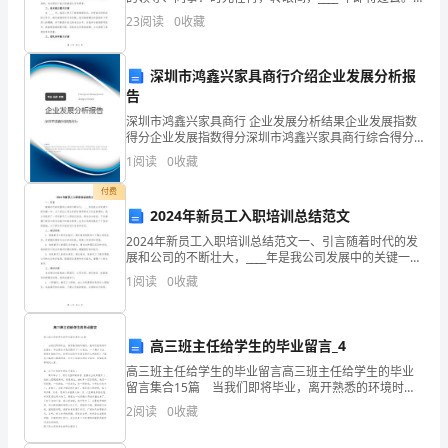
俗
回首这一年的工作，我深感荣幸和自豪。值此年终，我
23
阅读
0
收藏
谨向您汇报一下我在 ____ 年作为维修
丰
深圳市鸿鑫兴家具商行介绍企业发展分析报
富。
告
为
深圳市鸿鑫兴家具商行 企业发展分析结果企业发展指数
得分企业发展指数得分深圳市鸿鑫兴家具商行综合得分
了
说明：企业发展指数根据企业规模、企业创新、企业风
1
阅读
0
收藏
险、企业活力四个维度对企业发展情况进行评价。该企
让
业的
付费
2024年新员工入职培训总结范文
居
2024年新员工入职培训总结范文一、引言随着时代的发
民
展和公司的不断壮大，____年是我公司发展中的关键一
年。为了适应公司业务的扩展和新员工队伍的增加，我
1
阅读
0
收藏
们
公司组织了一系列新员工入职培训活动。通过这次培训
更
高三班主任给学生的毕业留言_4
好
高三班主任给学生的毕业留言高三班主任给学生的毕业
留言集合15篇 当我们即将毕业，离开熟悉的环境时，
地
就有可能用到毕业留言，毕业留言为我们提供了一次机
2
阅读
0
收藏
会，一个展示个性、展现才情的平台。你所见过的毕业
感