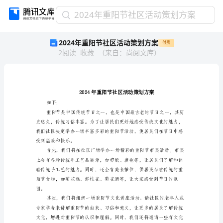
2024
2024年重阳节社区活动策划方案
年
2024年重阳节社区活动策划方案
付费
重
2
阅读
收藏
（
来自
：
尚阅文库
）
阳
节
社
区
活
动
如下：
策