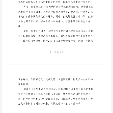
划
方
受到温暖和快乐。
案
2024
年
重
阳
围。
节
社
区
活
动