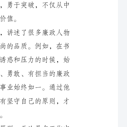
首先是坚持原则。在《勤廉阵地》中，讲述了很多廉政人物
的故事，这些人物都具有坚定的原则和高尚的品质。例如，在书
中提到的廉政人物李国安，他在面对各种诱惑和压力的时候，始
终保持着廉洁正直的原则。他是一个公正、勇敢、有担当的廉政
干部，不畏权势，不惧威胁，对待职责和事业始终如一。通过他
的故事，我深刻认识到，一个廉政人物只有坚守自己的原则，才
在现实生活中，廉政建设也需要坚守原则。无论是在工作中
还是生活中，我们都会面临各种各样的诱惑和挑战。可能是金钱
的诱惑，可能是利益的诱惑，甚至可能是权力的诱惑。但是，只
有坚持自己的原则，不被外界诱惑所动摇，才能保持清正廉洁的
品质。在工作中，我们要明确自己的底线，不做违反法律、违背