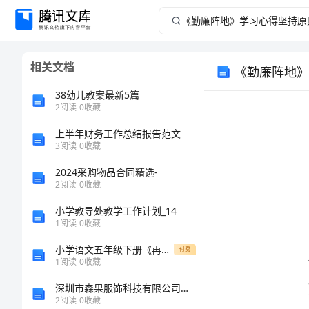
《勤
廉
相关文档
《勤廉阵地》
阵
38幼儿教案最新5篇
地》
2
阅读
0
收藏
上半年财务工作总结报告范文
学
3
阅读
0
收藏
习
2024采购物品合同精选-
2
阅读
0
收藏
心
小学教导处教学工作计划_14
1
阅读
0
收藏
得
小学语文五年级下册《再见了,亲人》精品教案
付费
坚
1
阅读
0
收藏
深圳市森果服饰科技有限公司介绍企业发展分析报告
持
2
阅读
0
收藏