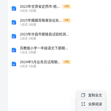
原
2023年甘肃省定西市-统招专升本英语模拟考试含答案
付费
3
阅读
0
收藏
则
2025年婚姻背叛者协议处理办法
付费
1
阅读
0
收藏
勇
2023年许昌市鄢陵县试验检测师之交通工程考试题库附答案【轻巧夺冠】
2
阅读
0
收藏
于
苏教版小学一年级语文下册期中测试卷
突
1
阅读
0
收藏
2024年5月业务员试用期工作总结
付费
破
3
阅读
0
收藏
《勤
廉
阵
复制全文
地》
全屏阅读
学