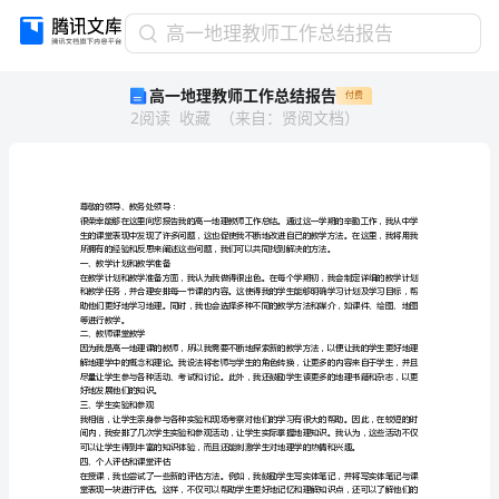
高
高一地理教师工作总结报告
一
高一地理教师工作总结报告
付费
地
2
阅读
收藏
（
来自
：
贤阅文档
）
理
教
师
工
作
尊敬的领导、教务处领导：
总
结
一、教学计划和教学准备