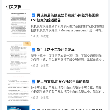
总结：
很
相关文档
荣
贝氏莫尼茨绦虫幼节和成节间差异基因的
EST研究的综述报告
幸
向未来。谢谢您的耐心倾听！
贝氏莫尼茨绦虫幼节和成节间差异基因的EST研究的综述
能
报告贝氏莫尼茨绦虫（Moniezia benedeni）是一种寄生
于家畜肠道内的带状线虫。该虫的生命周期具有复杂性
1
阅读
0
收藏
和多样性，包括雌雄交配，卵发育，幼
够
付费
在
新手上路十二项注意范本
这
新手上路十二项注意范本第一项注意：了解交通规则作
为新手上路，首先要熟悉并了解交通规则。掌握道路交
通法规，熟悉各类交通标志和标线的含义，明确交通信
里
4
阅读
0
收藏
号的指示等，才能确保自己和他人的交通安全。第二项
注意：掌
向
护士节文章;用爱心托起生命的希望
您
护士节文章；用爱心托起生命的希望护士节文章；用爱
报
心托起生命的希望用爱心托起生命的希望从小，我就有
一个梦想，如果能当上一名美丽的白衣天使，那该有多
4
阅读
0
收藏
告
好啊！十八岁的那一年，我终于圆了自己的梦，带着美
好的憧憬
我