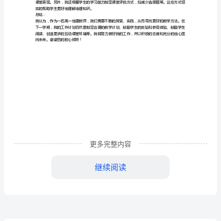
报
告
等进行教学。
尊
二、教师课堂教学
敬
的
好地发展他们的知识。
领
三、学生实验和参观
导、
教
更多完整内容
务
四、个人评估和课堂评估
继续阅读
处
领
实的帮助学生更好地理解地理知识。
导：