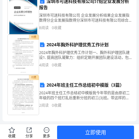
深圳市可迷科技有限公司介绍企业发展分析
报告
的
深圳市可迷科技有限公司 企业发展分析结果企业发展指
高
数得分企业发展指数得分深圳市可迷科技有限公司综合
得分说明：企业发展指数根据企业规模、企业创新、企
8
阅读
0
收藏
一
业风险、企业活力四个维度对企业发展情况进行评价。
该企
付费
地
2024年胸外科护理优秀工作计划
理
2024年胸外科护理优秀工作计划一、胸外科护理团队建
设1. 提高团队凝聚力：组织定期开展团队建设活动，包
教
括团队拓展训练、团队合作游戏等，增进团队成员之间
4
阅读
0
收藏
的交流与合作，形成紧密的团队关系。2. 加强专业
师
付费
工
2024年班主任工作总结初中模版（3篇）
2024年班主任工作总结初中模版我今年带的是由原初二
作
年级的四个班打乱后重新分班的初三(3)班。带这样的班
还是第一次，感觉心里的压力很大。但也只有硬着头皮
总
2
阅读
0
收藏
干。我主要从以下入手开展工作：1、营造一种家庭式
结。
通
立即使用
收藏
分享
更多