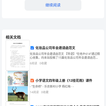
件
继续阅读
许
可
第二条软件费用及付款方式
证
相关文档
协
议
化妆品公司年会邀请函范文
2、付款方式：
书
化妆品公司年会邀请函范文 【导语】“在他乡614”通过精
心收集，向本站投稿了15篇化妆品公司年会邀请函范
文，这次小编给大家整理后的化妆品公司年会邀请函范
甲
6
阅读
0
收藏
文，供大家阅读参考。 篇1： 化妆
方：
(公
小学语文四年级上册《12桂花雨》课件
- “生命桥” - 乐农新村小学 杨红梅 - -
司
银行名称：__________
14
阅读
0
收藏
名
账户名称：__________
称)