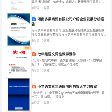
姓
解析 考试时间：90分钟；命题人：教研组考生注意：
1、本卷分第I卷（选择题）和第Ⅱ卷（非选择题）两部
名)
1
阅读
0
收藏
分，满分100分，考试时间90分钟2、答卷前，考生务
地
河南多果商贸有限公司介绍企业发展分析报
告
址：
河南多果商贸有限公司 企业发展分析结果企业发展指数
(甲
得分企业发展指数得分河南多果商贸有限公司综合得分
说明：企业发展指数根据企业规模、企业创新、企业风
3
阅读
0
收藏
险、企业活力四个维度对企业发展情况进行评价。该企
方
业的
付费
公
七年级语文词性教学课件
司
- 实词 - 城阳六中初一语文备课组 - 大家好 - * - 教学目
标：1、了解各类实词的定义与分类
注
4
阅读
0
收藏
册
小学语文五年级圆明园的毁灭学习教案
地
- 会计学 - 1 - 小学语文(yǔwén)五年级圆明园的毁灭 - 第
址)
一页，共34页。 - 玲珑剔
4
阅读
0
收藏
电