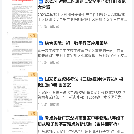
账户号码：__________
2023年运搬工区班组长安全生产责任制规范
大合辑
法
2023年运搬工区班组长安全生产责任制规范大合辑运搬
定
工区班组长安全生产责任制运搬工区班组长安全生产责
任制为贯彻落实党的安全生产方针，进一步强化对安全
1
阅读
0
收藏
代
生产的监督管理，根据《矿山安全法》、《煤矿安全监
察条
方对该软件的使用。
付费
表
结合实际：初一数学教案应用策略
第三条服务和支持
人：
初一数学教学是中学数学教育中至关重要的一环，它直
接关系到学生对于数学知识的掌握和日后对数学科学发
(甲
展的理解。在初一数学教学中，教师一定要制定出合理
1
阅读
0
收藏
的教学策略，才能够有效地提高学生数学学习的效果。
用、故障排除和更新。
结合实际
方
付费
国家职业资格考试《二级(技师)保育员》模
法
拟试题B卷 含答案
定
国家职业资格考试《二级(技师)保育员》模拟试题B卷 含
答案考试须知：1、考试时间：120分钟，本卷满分为
代
100分。 2、请首先按要求在试卷的指定位置填写您的姓
第四条知识产权保护
1
阅读
0
收藏
名、准考证号等信息。 3、请仔细阅读各种题
表
付费
考点解析广东深圳市宝安中学物理八年级下
人
册从粒子到宇宙难点解析试题（含详细解析）
广东深圳市宝安中学物理八年级下册从粒子到宇宙难点