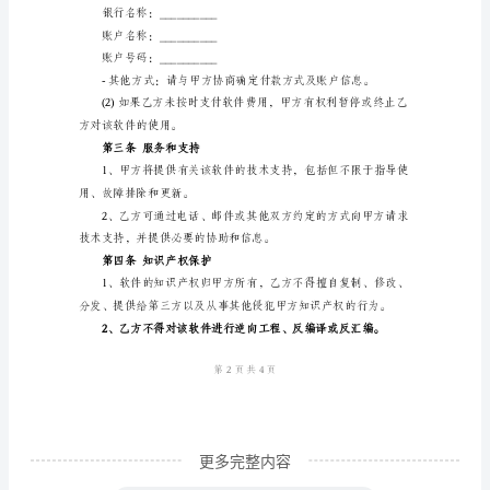
进行商业用途；
件
许
成如下协议：
可
证
第一条软件授权范围及约束
协
议
书
范
本
计
算
机
更多完整内容
软