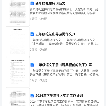
四、加强学科交叉合作
新年婚礼主持词范文
中
新年婚礼主持词范文尊敬的来宾们：大家好！首先，我
发
代表新郎新娘向大家致以最诚挚的问候和美好的祝福！
感谢各位莅临现场，出席新郎新娘的婚礼，与他们一同
1
阅读
0
收藏
掘
分享这个特别的时刻。在新的一年里，新郎新娘将步入
婚姻的殿
并
五年级拉法山导游词作文_1
利
五年级拉法山导游词作文 五年级拉法山导游词作文
（通用3篇） 五年级拉法山导游词作文 篇1 吉林拉法
用
山国家公园导游词 景区内仪态万千的"八十一峰，七十
0
阅读
0
收藏
二洞"、凌空飞泻的瀑布及其它错落有致的
各
新，从而达到独具特色的精品教案。
种
二年级语文下册《玩具柜前的孩子》第二
资
二年级语文下册《玩具柜前的孩子》第二人教版二年级
语文下册《玩具柜前的孩子》第二 教学目标 知识与
源，
能力： 正确流利、有感情的朗读课文，体会关爱父
5
阅读
0
收藏
母、关爱他人的好品质。 过程与方法：
采
用
2024年下半年社区实习工作计划
2024年下半年社区实习工作计划一、实习背景和目标社
创
区实习是我大学期间的一项必修实践课程，旨在提高我