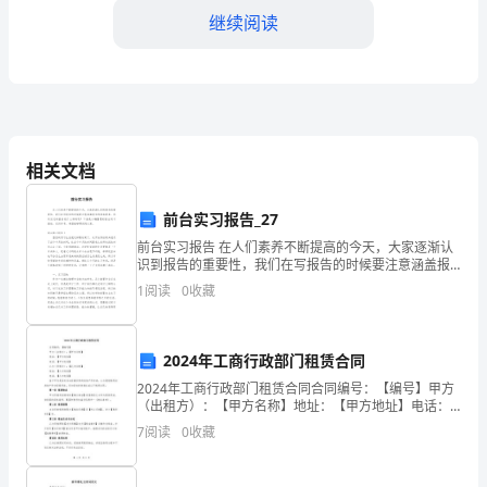
案。
继续阅读
教
学
创
对知识点的掌握程度。
意，
相关文档
即
三、吸纳借鉴先进的教学案例
前台实习报告_27
是
前台实习报告 在人们素养不断提高的今天，大家逐渐认
识到报告的重要性，我们在写报告的时候要注意涵盖报
指
告的基本要素。你所见过的报告是什么样的呢？下面是
1
阅读
0
收藏
小编整理的前台实习报告，仅供参考，希望能够帮助到
在
教
2024年工商行政部门租赁合同
2024年工商行政部门租赁合同合同编号：【编号】甲方
学
（出租方）：【甲方名称】地址：【甲方地址】电话：
【甲方电话】乙方（承租方）：【乙方名称】地址：
过
7
阅读
0
收藏
【乙方地址】电话：【乙方电话】鉴于甲方是具有合法
经营资
程