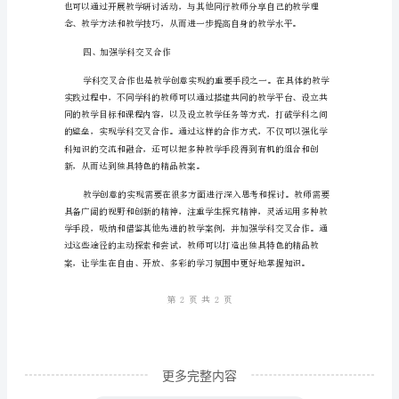
学
创
二、灵活运用多种手段
意：
打
造
独
具
特
色
的
精
品
更多完整内容
教