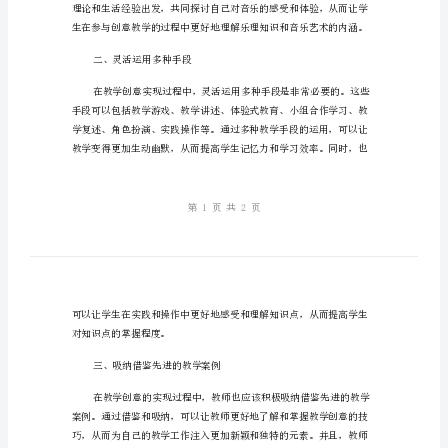
特
色
面的具体方法。
的
精
一、注重探究精神
品
教
案
发
挥
教