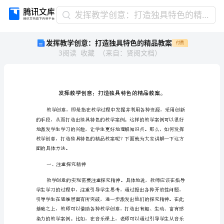
发
发挥教学创意：打造独具特色的精品教案
挥
发挥教学创意：打造独具特色的精品教案
付费
教
3
阅读
收藏
（
来自
：
贤阅文档
）
学
创
意：
打
造
独
具