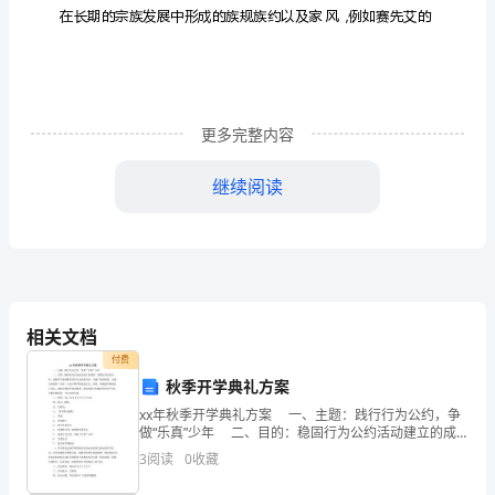
族
描
写
更多完整内容
与
宗
继续阅读
族
文
化
批
相关文档
付费
判
秋季开学典礼方案
论
xx年秋季开学典礼方案 一、主题：践行行为公约，争
做“乐真”少年 二、目的：稳固行为公约活动建立的成
文
果，重围行为公约内容，鼓励学生继续履行好行为公约
3
阅读
0
收藏
的内容，为建立美好校园，为成为合格的“乐真“
关