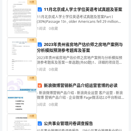
付费
键
11月北京成人学士学位英语考试真题及答案
11月北京成人学士学位英语考试真题及答案Part I
词：
(30%)Passage 1In , older Americans fell 29 million
times, leading to 7 m
乡
1
阅读
0
收藏
土
付费
2023年贵州省房地产估价师之房地产案例与
小
分析模拟预测参考题库及答案
2023年贵州省房地产估价师之房地产案例与分析模拟预
说
测参考题库及答案一单选题(共60题)1、详细的项目范围
说明书是项目成功的关键，（ ）不属于项目范围定义的
民
1
阅读
0
收藏
输入。A.项目章程B.项目范围管理计划
俗
付费
新浪微博营销新产品介绍运营官博的必读
宗
- 新浪微博营销产品介绍 - 新浪商业运营 客户运营 - 新浪
微博 营销产品介绍 - 企业微博 Page微活动2.0平台粉丝
族
头
3
阅读
0
收藏
制
付费
宗
公共事业管理问卷调查报告
公共事业管理问卷调查报告 “对公共事业管理专业的认