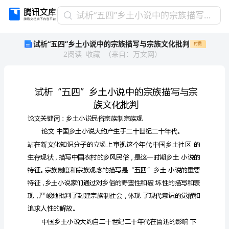
试
试析“五四”乡土小说中的宗族描写与宗族文化批判
析
试析“五四”乡土小说中的宗族描写与宗族文化批判
付费
“五
2
阅读
收藏
（
来自
：
万文网
）
四”
乡
土
小
说
中
的