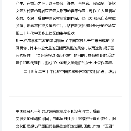
宗
族
描
写
与
宗
族
文
化