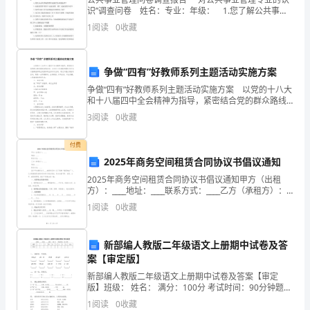
族
识”调查问卷 姓名：专业：年级： 1.您了解公共事业
管理专业吗？A.了解B.不了解 2.您在来我校之前听说过
观
1
阅读
0
收藏
公共事业管理专业吗？A.只
论
文
争做“四有”好教师系列主题活动实施方案
争做“四有”好教师系列主题活动实施方案 以党的十八大
中
和十八届四中全会精神为指导，紧密结合党的群众路线
教育实践活动，以办好人民满意的教育为宗旨，以提高
3
阅读
0
收藏
国
教师职业道德和职业素养为目的，通过开展此项教育活
动
乡
付费
2025年商务空间租赁合同协议书倡议通知
土
2025年商务空间租赁合同协议书倡议通知甲方（出租
方）：____地址：____联系方式：____乙方（承租方）：
小
____地址：____联系方式：____鉴于甲方拥有位于____的商
1
阅读
0
收藏
务空间（以下简称“租
说
大
新部编人教版二年级语文上册期中试卷及答
案【审定版】
约
新部编人教版二年级语文上册期中试卷及答案【审定
版】班级： 姓名： 满分：100分 考试时间：90分钟题序
产
一二三四五六七八九总分得分一、 读拼音，写词语。
1
阅读
0
收藏
wàng jì yán