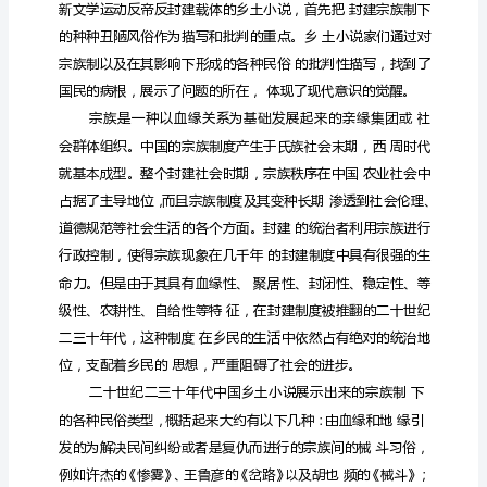
批
判
试
析
“五
四”
乡
土
小
说
中
的
宗