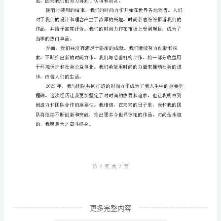
共
同
打
造
的
时
尚
力
作
2023
年，
我
更多完整内容
与