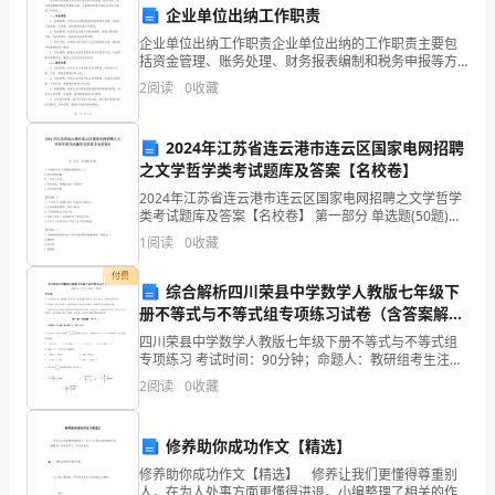
企业单位出纳工作职责
力
企业单位出纳工作职责企业单位出纳的工作职责主要包
当季的热门单品。
括资金管理、账务处理、财务报表编制和税务申报等方
作。
面。下面我将详细介绍企业单位出纳的工作职责。一、
2
阅读
0
收藏
资金管理1. 报销管理：负责企业内部报销款项的审核和
这
处理
是
2024年江苏省连云港市连云区国家电网招聘
之文学哲学类考试题库及答案【名校卷】
一
2024年江苏省连云港市连云区国家电网招聘之文学哲学
步，改善人们的生活。
类考试题库及答案【名校卷】 第一部分 单选题(50题)
篇
1、代表汉代五言诗最高成就的是（）A.东汉乐府民歌B.
1
阅读
0
收藏
“古诗十九首”C.托名苏武、李陵
关
付费
综合解析四川荣县中学数学人教版七年级下
于
册不等式与不等式组专项练习试卷（含答案解
这
析）
四川荣县中学数学人教版七年级下册不等式与不等式组
专项练习 考试时间：90分钟；命题人：教研组考生注
个
意：1、本卷分第I卷（选择题）和第Ⅱ卷（非选择题）两
2
阅读
0
收藏
部分，满分100分，考试时间90分钟2、答卷前，考
故
的，我愿意为之奋斗终身。
修养助你成功作文【精选】
事
修养助你成功作文【精选】 修养让我们更懂得尊重别
人，在为人处事方面更懂得进退。小编整理了相关的作