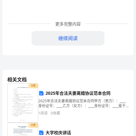
件
E.
以
更多完整内容
上
继续阅读
都
E.
而异患者经济条件
是
17.
选择作业活动的前提是：（）
2.
18
社会心理技能构成不包括：（）
在
A.
19.
社会心理功能不包括：（）
相关文档
治
付费
20
．认知功能不包括那项：（）
2025年合法夫妻离婚协议范本合同
疗
A.B.C.D.E.
2025年合法夫妻离婚协议范本合同甲方（男方）：____
范
身份证号：____乙方（女方）：____身份证号：____鉴于
双方因感情破裂，自愿协商一致，达成以下离婚协议：
1
阅读
0
收藏
围
一、协议离婚1.1 双方同意按照《
答案：
上，
付费
大学校庆讲话