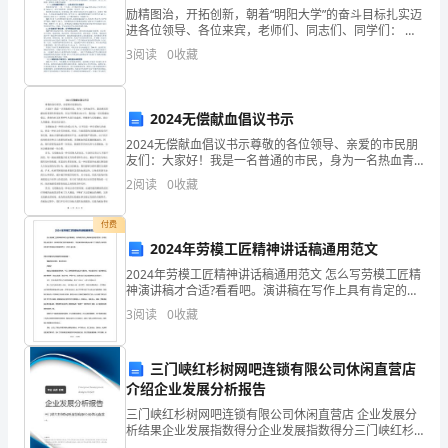
作
励精图治，开拓创新，朝着“明阳大学”的奋斗目标扎实迈
进各位领导、各位来宾，老师们、同志们、同学们： 在
业
会活动训练
全国上下深入学习实践科学发展观的热潮中，在庆祝建
3
阅读
0
收藏
2、以下说法错误的是（E）
校35周年暨联办改制10周年的喜庆日子里
治
受压
疗
2024无偿献血倡议书示
B、治疗人员站在患者的患侧保护患者
相
2024无偿献血倡议书示尊敬的各位领导、亲爱的市民朋
友们：大家好！我是一名普通的市民，身为一名热血青
D
对
年，我深感无偿献血的重要性和紧迫性。在这个特殊的
2
阅读
0
收藏
E、偏瘫患者翻身时，应先转动躯干
2024年，我发起一项无偿献血倡议，希望向社会各界呼
3、下列哪项是治疗师的核心技能（A）
于
付费
运
力
2024年劳模工匠精神讲话稿通用范文
4、下列哪项不是进行活动分析的目的（E）
2024年劳模工匠精神讲话稿通用范文 怎么写劳模工匠精
动
A、为治疗师提供全面理解活动行为的方法
神演讲稿才合适?看看吧。演讲稿在写作上具有肯定的格
式要求。在现在的社会生活中，演讲稿对我们的作用越
治
3
阅读
0
收藏
来越大，写起演讲稿来就毫无头绪?以下是我为
疗
三门峡红杉树网吧连锁有限公司休闲直营店
E、为了达到治疗目标
不
介绍企业发展分析报告
5、穿/脱上衣的动作成分不包括（A）
三门峡红杉树网吧连锁有限公司休闲直营店 企业发展分
能
析结果企业发展指数得分企业发展指数得分三门峡红杉
树网吧连锁有限公司休闲直营店综合得分说明：企业发