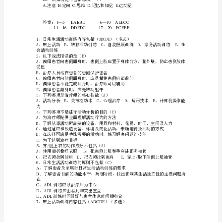
活
E.
者需要绝对休息的患者
11.
维持躯体运动或活动的基本要素是：（）
动
B.
.
社会心理功能
12.
下列哪一项属于认知整合与构成：（）
劳
13.
作
下列不属于作业治疗师的职责的是？
C.
E.
手工艺为患者做被动活动
14.
不属于作业治疗的主要分类（）
从
的目的
事
15.
作业活动分析
的
动的需求
工
16.
下列不属于作业治疗的注意事项的是（）
作
D.
事