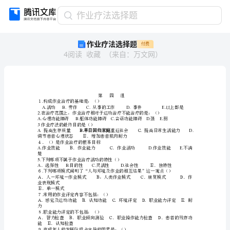
作
作业疗法选择题
业
作业疗法选择题
付费
疗
4
阅读
收藏
（
来自
：
万文网
）
法
选
择
题
第
第四组
.
１构成作业治疗的基础是：（）
四
组
2.
１.
3
作业疗法的最终目的是（）