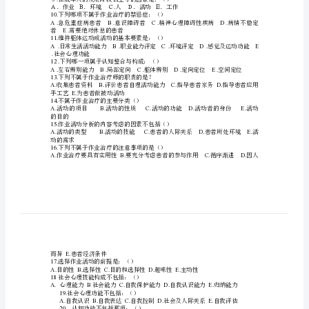
B.
早日回归家庭
构
调节患者心理状态Ｅ．
４．（）是作业治疗的根本目标
成
作
楚
5.
下列哪项不属于作业治疗活动的特性（）
业
AB.C.D.
.
治
疗
业表现模式
Ｅ．单一模式
的
.
７常用的作业评定内容不包括：（）
基
力
础
.
８职业能力评定的不包括：（）
是：
能Ｅ．认知检查
.
９在成年人的
（）
.
A.
10.
下列哪项不属于作业治疗的禁忌症：（）