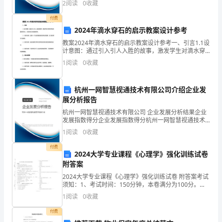
治
2
阅读
0
收藏
6、日常生活活动训练的原则不包括（C）
展指数根据企业规模、企业创新、企业风险、企业活力
A
四个
付费
疗
B
2024年滴水穿石的启示教案设计参考
在
的
教案2024年滴水穿石的启示教案设计参考一、引言1.1设
CADL
、训练应以治疗师为中心
计意图：通过引入引人入胜的故事，激发学生对滴水穿
DADL
、训练应由易到难突出重点
第
石现象的好奇心，引发学生对主题的思考。1.1.1细节说
1
阅读
0
收藏
EADL
、训练时间最好与患者
四
明：选用一个生动形象的滴水穿石的故事，如
7ABCDE
组
杭州一网智慧视通技术有限公司介绍企业发
.
展分析报告
１
杭州一网智慧视通技术有限公司 企业发展分析结果企业
构
发展指数得分企业发展指数得分杭州一网智慧视通技术
成
有限公司综合得分说明：企业发展指数根据企业规模、
1
阅读
0
收藏
企业创新、企业风险、企业活力四个维度对企业发展情
作
况进
付费
业
2024大学专业课程《心理学》强化训练试卷
治
附答案
疗
2024大学专业课程《心理学》强化训练试卷 附答案考试
的
须知：1、考试时间：150分钟，本卷满分为100分。
2、请首先按要求在试卷的指定位置填写您的姓名、准考
基
1
阅读
0
收藏
证号等信息。 3、请仔细阅读各种题目的回答
础
付费
是：