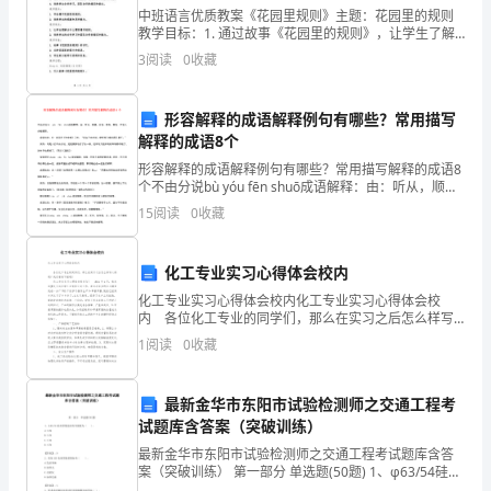
中班语言优质教案《花园里规则》主题：花园里的规则
年
教学目标：1. 通过故事《花园里的规则》，让学生了解
到在花园里需要遵守的规则，并明白为什么需要遵守这
来，
3
阅读
0
收藏
些规则。2. 培养学生遵守规则，尊重他人的意识和行为
我
形容解释的成语解释例句有哪些？常用描写
加
解释的成语8个
形容解释的成语解释例句有哪些？常用描写解释的成语8
强
个不由分说bù yóu fēn shuō成语解释：由：听从，顺
便；分说：辩白，解说。不容人分辩解释。成语出处：
政
15
阅读
0
收藏
元·武汉臣《生金阁》三折：“怎么不
治
化工专业实习心得体会校内
学
化工专业实习心得体会校内化工专业实习心得体会校
内 各位化工专业的同学们，那么在实习之后怎么样写
习，
心得呢？我们看看下面吧！ 化工专业实习心得体会校
1
阅读
0
收藏
内[1] 20xx年x月，我来到重庆长风化学工
对
业
最新金华市东阳市试验检测师之交通工程考
试题库含答案（突破训练）
务
最新金华市东阳市试验检测师之交通工程考试题库含答
案（突破训练） 第一部分 单选题(50题) 1、φ63/54硅芯
精
管绕盘后的不圆度为（ ）。A.≤2%B.≤3%C.≤4%D.≤5%