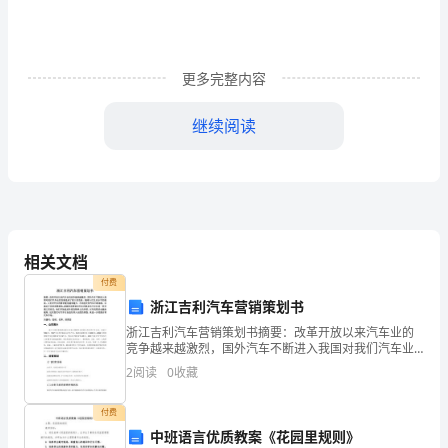
作
人
更多完整内容
员，
被
继续阅读
分
配
在
立
相关文档
付费
案
浙江吉利汽车营销策划书
庭
浙江吉利汽车营销策划书摘要：改革开放以来汽车业的
竞争越来越激烈，国外汽车不断进入我国对我们汽车业
工
的发展造成了重大的危险。随着人们生活水平的提高，
2
阅读
0
收藏
人们对汽车的需求量也越来越大，不同层次的汽车不断
作。
涌现，以
付费
一
中班语言优质教案《花园里规则》