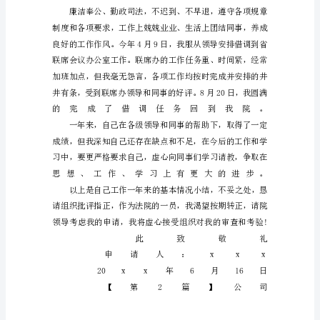
我
通
过
考
试
成
为
我
院
的
一
名
工