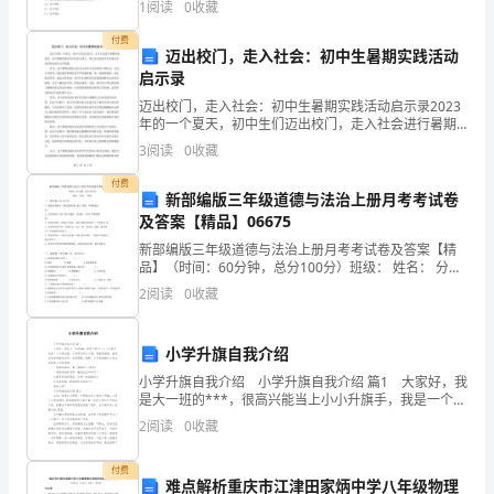
1
阅读
0
收藏
【答案】：D
益
付费
迈出校门，走入社会：初中生暑期实践活动
求
启示录
精，
迈出校门，走入社会：初中生暑期实践活动启示录2023
年的一个夏天，初中生们迈出校门，走入社会进行暑期
实践活动。这个暑期实践活动不仅意义重大，而且对这
在
3
阅读
0
收藏
些初中生的成长也是有深远的启示作用的。首先，这个
暑期
见
付费
新部编版三年级道德与法治上册月考考试卷
习
及答案【精品】06675
新部编版三年级道德与法治上册月考考试卷及答案【精
期
品】（时间：60分钟，总分100分）班级： 姓名： 分
数：一、填空题（共18分）1、被困在电梯中，我们按响
2
阅读
0
收藏
满
应急 或打 求救，等待救援人员。2、正因为每
之
小学升旗自我介绍
际，
小学升旗自我介绍 小学升旗自我介绍 篇1 大家好，我
是大一班的***，很高兴能当上小小升旗手，我是一个文
我
明礼貌、认真乖巧的小女孩。我最爱画画，画里有五彩
2
阅读
0
收藏
缤纷的世界，还爱唱歌、跳舞。今天我想借这个
郑
付费
难点解析重庆市江津田家炳中学八年级物理