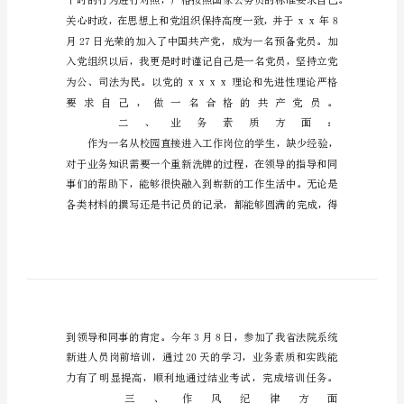
1
篇】
尊
敬
的
领
导：
20
ｘ
ｘ
年
6
月