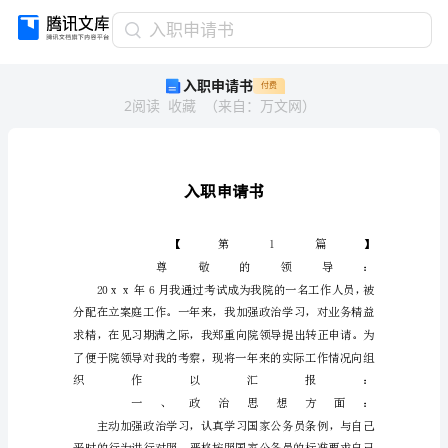
入
入职申请书
职
入职申请书
付费
申
2
阅读
收藏
（
来自
：
万文网
）
请
书
入
职
申
请
书
【第