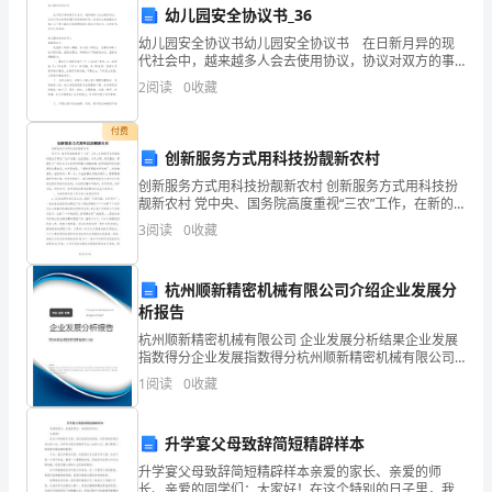
幼儿园安全协议书_36
关
幼儿园安全协议书幼儿园安全协议书 在日新月异的现
心、
代社会中，越来越多人会去使用协议，协议对双方的事
务履行起到积极作用。拟起协议来就毫无头绪？以下是
2
阅读
0
收藏
小编为大家整理的幼儿园安全协议书，仅供参考，欢迎
关
大
付费
爱、
创新服务方式用科技扮靓新农村
互
创新服务方式用科技扮靓新农村 创新服务方式用科技扮
靓新农村 党中央、国务院高度重视“三农”工作，在新的
助、
历史时期适时提出了建设“生产发展、生活宽裕、乡风文
3
阅读
0
收藏
明、村容整洁、管理民主”的社会主
相
杭州顺新精密机械有限公司介绍企业发展分
亲
析报告
相
杭州顺新精密机械有限公司 企业发展分析结果企业发展
指数得分企业发展指数得分杭州顺新精密机械有限公司
爱
综合得分说明：企业发展指数根据企业规模、企业创
1
阅读
0
收藏
新、企业风险、企业活力四个维度对企业发展情况进行
的
评价。
升学宴父母致辞简短精辟样本
深
升学宴父母致辞简短精辟样本亲爱的家长、亲爱的师
厚
长、亲爱的同学们：大家好！在这个特别的日子里，我