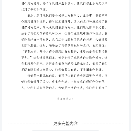
亲
情，
是
人
世
间
最
为
珍
贵
和
伟
更多完整内容
大