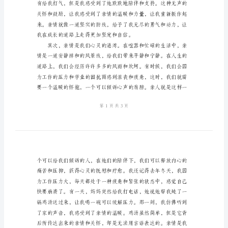
文
关
于
亲
情
的
心
得
体
会
范
文