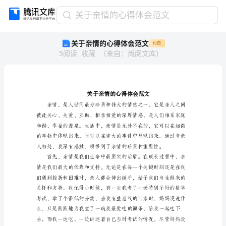
关
关于亲情的心得体会范文
于
关于亲情的心得体会范文
付费
亲
5
阅读
收藏
（
来自
：
尚阅文库
）
情
的
心
得
体
会
范