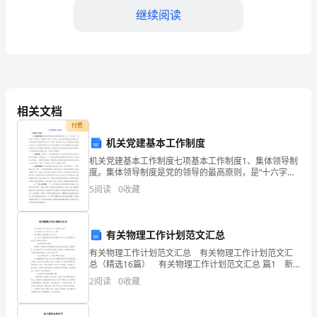
的
继续阅读
情
感
之
一。
相关文档
付费
它
机关党建基本工作制度
是
机关党建基本工作制度七项基本工作制度1、集体领导制
度。集体领导制度是党的领导的最高原则，是“十六字方
亲
针”（集体领导、民主集中、个别酝酿、会议决定）的核
5
阅读
0
收藏
心，是民主集中制原则在党支部领导工作中的具体体现
人
之
有关物理工作计划范文汇总
有关物理工作计划范文汇总 有关物理工作计划范文汇
间
总（精选16篇） 有关物理工作计划范文汇总 篇1 新
学期初三物理教师工作计划 为了在本学期更好地做好
2
阅读
0
收藏
彼
物理教学工作,努力提高学生的素质,特做
找到了平衡和依靠。
此