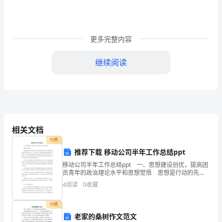
况
不
更多完整内容
同，
也
继续阅读
HR
可
4
能
各
相关文档
有
HR
付费
所
推荐下载 移动公司半年工作总结ppt
好，
移动公司半年工作总结ppt 一、思想建设创优，提高团
员青年的政治理论水平和思想觉悟 思想是行动的先
导。 各级团组织把邓小平理论学习活动同贯彻落实江
但
4
阅读
0
收藏
泽民三个代表的重要思想结合起来，利用五四、七一、
是
付费
老家的桑树作文范文
一