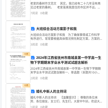
老家的桑树作文范文 其实，我已经有二十几年没有再
HR
些
见过老家的桑树。 老家虽离我居住的市区并不远，一
个小时的车程就能抵达。道路也已经由原先的窄一窄的
7
阅读
0
收藏
明
羊肠小道变成了宽宽柏油马路。但似乎再也无法从一条
HR
显
大班综合活动方案影子和我
的、
大班综合活动方案影子和我 为了确保事情或工作科学
有序进行，常常要根据具体情况预先制定方案，方案的
易
内容和形式都要围绕着主题来展开，最终达到预期的效
3
阅读
0
收藏
果和意义。那么大家知道方案怎么写才规范吗？以下是
犯
小编收
付费
的
2024年江西省抚州市南城县第一中学高一生
物下学期期末学业水平测试试题含解析
毛
2024年江西省抚州市南城县第一中学高一生物下学期期
末学业水平测试试题含解析一、单选题（本题共10小
病
题，每题3分，共30分）1、下图表示20℃时玉米光合作
2
阅读
0
收藏
用强度与光照强度的关系，S1、S2、S3表示所
还
付费
是
婚礼中新人的主持词
婚礼中新人的主持词 【温馨提示】：尊敬的各位来
应
宾、各位朋友、女士们、先生们，大家中午好。欢迎大
家光临方强先生和李承女士新婚典礼现场，温馨提示大
1
阅读
0
收藏