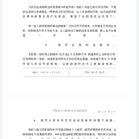
简
HR
历
不
要
成
1
为
HR
HR
最
先
丢
2
掉
HR
的