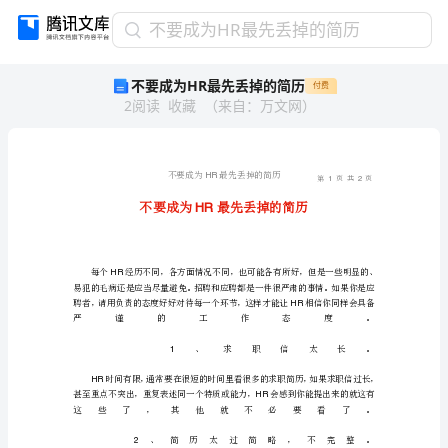
不
不要成为HR最先丢掉的简历
要
不要成为HR最先丢掉的简历
付费
成
2
阅读
收藏
（
来自
：
万文网
）
为
HR
最
先
HR
丢
掉
HR
的