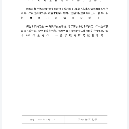
简
历
每
个
HR
经
3
历
不
同，
各
编号：
年月日
2021310
方
面
情