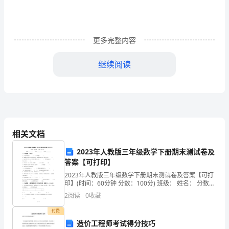
是
不
更多完整内容
是
可
继续阅读
以
帮
助
很
相关文档
多
2023年人教版三年级数学下册期末测试卷及
用指导。
答案【可打印】
人
2023年人教版三年级数学下册期末测试卷及答案【可打
印】(时间：60分钟 分数：100分) 班级： 姓名： 分数：
少
一、填空题。（
2
阅读
0
收藏
走
付费
弯
造价工程师考试得分技巧