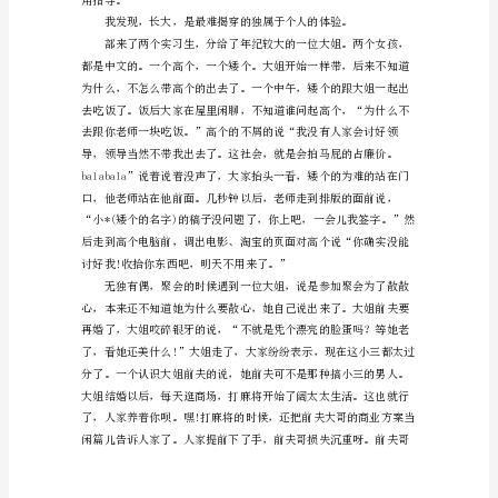
是
我，并且眼里闪着光亮。
由
无
数
问
题
组
成
的，
揭
穿
它
们