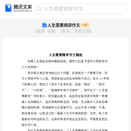
人
人生需要揭穿作文
生
人生需要揭穿作文
付费
需
2
阅读
收藏
（
来自
：
贤阅文档
）
要
揭
穿
作
文
人
生
人少走弯路？