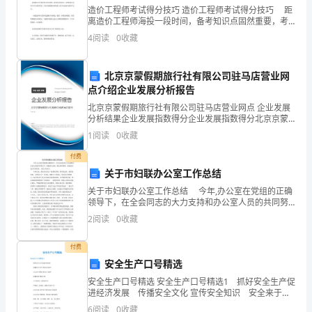
造价工程师考试得分技巧 造价工程师考试得分技巧 距
路？
离造价工程师海投一段时间，备考知识点固然重要，考
试时的一些的得分技巧也是必不可少的，下面分别针对
4
阅读
0
收藏
造价工程师考试时的单选题、多选题和案例分析题作出
一
其
北京京蒙假期旅行社有限公司驻马店营业网
实
点介绍企业发展分析报告
北京京蒙假期旅行社有限公司驻马店营业网点 企业发展
我
分析结果企业发展指数得分企业发展指数得分北京京蒙
假期旅行社有限公司驻马店营业网点综合得分说明：企
从
1
阅读
0
收藏
业发展指数根据企业规模、企业创新、企业风险、企业
活力
来
付费
关于市妇联办公室工作总结
没
关于市妇联办公室工作总结 今年,办公室在党组的正确
领导下，在全会同志的大力支持和办公室人员的共同努
有
力下，积极参与政务，精心掌管事务，较好地完成了各
2
阅读
0
收藏
项任务。主要工作如下： 年初以来，我们办公室以
考
付费
虑
安全生产口号精选
过
安全生产口号精选 安全生产口号精选1 抓好安全生产促
进经济发展 传播安全文化 宣传安全知识 安全来于警
惕 事故出于麻痹 防微杜渐 警钟长鸣 人人讲安全 家家
这
6
阅读
0
收藏