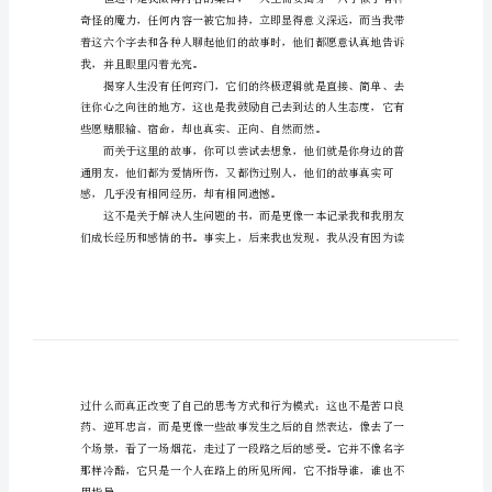
需
要
揭
穿
作
文
精
选
如
些字写下来。
果
人
生