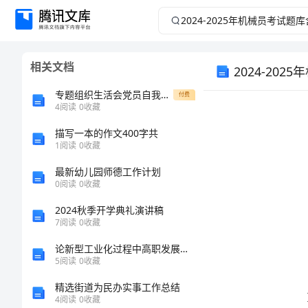
2024-
2025
相关文档
年
2024-20
专题组织生活会党员自我对照检查表
付费
机
4
阅读
0
收藏
械
描写一本的作文400字共
1
阅读
0
收藏
员
最新幼儿园师德工作计划
0
阅读
0
收藏
考
2024秋季开学典礼演讲稿
7
阅读
0
收藏
试
论新型工业化过程中高职发展的对策
题
5
阅读
0
收藏
A.责任事
精选街道为民办实事工作总结
库
4
阅读
0
收藏