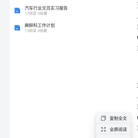
C.等级事
含
汽车行业文员实习报告
D.大事故
17
阅读
0
收藏
答
麻醉科工作计划
13
阅读
0
收藏
案
【b
A.预防修
B.日常修
卷】
C.事后修
2024-
2025
年
机
械
复制全文
员
全屏阅读
A.1