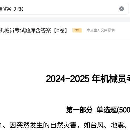
25年机械员考试题库含答案【b卷】
本文由万文网提供
付费
2024-2025
年机械员考试题库
第一部分单选题题
(500)
到、无法防范的客观因素造成的机械损坏，属于（）。
故
B.非责任事故