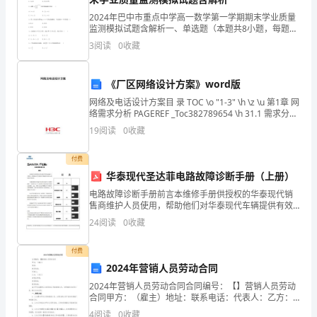
叫
2024年巴中市重点中学高一数学第一学期期末学业质量
某
监测模拟试题含解析一、单选题（本题共8小题，每题5
质量和效率。
分，共40分）1、设集合，，则集合A. B.C. D.2、函数y=
3
阅读
0
收藏
某，
的单调递减区间是( )A.(-
中
《厂区网络设计方案》word版
共
网络及电话设计方案目 录 TOC \o "1-3" \h \z \u 第1章 网
络需求分析 PAGEREF _Toc382789654 \h 31.1 需求分析
党
PAGEREF _Toc3827
19
阅读
0
收藏
员，
付费
讲
华泰现代圣达菲电路故障诊断手册（上册）
电路故障诊断手册前言本维修手册供授权的华泰现代销
师。
售商维护人员使用，帮助他们对华泰现代车辆提供有效
和正确的维护和保养。为确保顾客对华泰汽车的售后服
1996
24
阅读
0
收藏
务工作感到满意，华泰现代技术人员提供的正确的维护
和保养是
年
付费
2024年营销人员劳动合同
毕
2024年营销人员劳动合同合同编号：【】营销人员劳动
业
合同甲方：（雇主）地址：联系电话：代表人：乙方：
（员工）身份证号码：家庭地址：联系电话：鉴于甲方
4
阅读
0
收藏