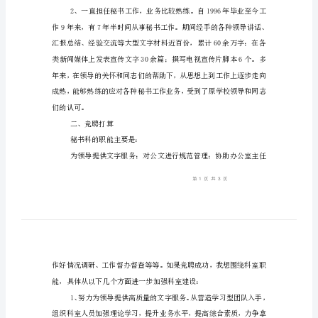
讲
尊敬的各位领导：
下午好。
稿
竞
聘
学
校
秘
办公室秘书科副科长。
书
一、竞聘优势
科
副
科
长