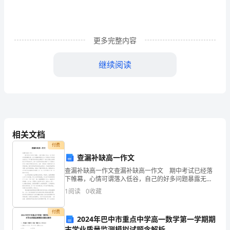
稿
尊
更多完整内容
敬
继续阅读
的
各
位
领
相关文档
导：
付费
下
查漏补缺高一作文
出令领导满意的文字材料。
查漏补缺高一作文查漏补缺高一作文 期中考试已经落
午
下帷幕，心情可谓落入低谷，自己的好多问题暴露无
遗。坐下来静静想想自己这个学期从开学到现在的状
1
阅读
0
收藏
好。
态，那个勤学好问的我去哪里了？每天只是忙忙碌碌的
应付学校
我
付费
2024年巴中市重点中学高一数学第一学期期
末学业质量监测模拟试题含解析