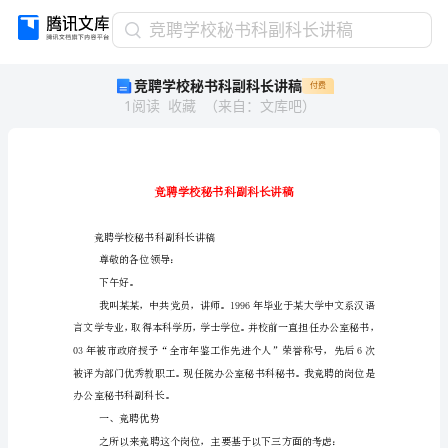
竞
竞聘学校秘书科副科长讲稿
聘
竞聘学校秘书科副科长讲稿
付费
学
1
阅读
收藏
（
来自
：
文库吧
）
校
秘
书
科
副
科
长
竞聘学校秘书科副科长讲稿