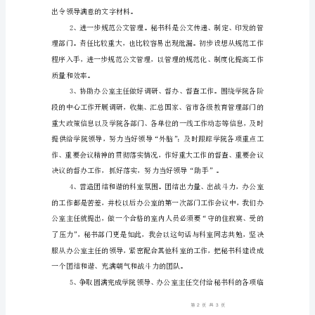
讲
稿
竞
聘
学
校
们的认可。
秘
二、竞聘打算
书
秘书科的职能主要是：
科
副
科
长
讲