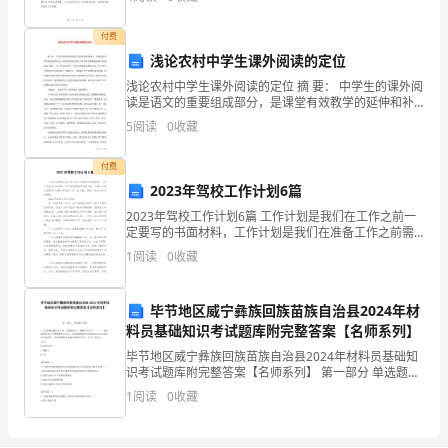
于
拟聘用乙方担任其公司的营销人员，为明确双方权利义
务，
某
付费
浅论农村中学生课外阅读的定位
大
浅论农村中学生课外阅读的定位 摘 要： 中学生的课外阅
读是语文的重要组成部分，是课堂有效教学的延伸和补
学
充。而现在课堂教学的大部分时间都被教师的分析和提
5
阅读
0
收藏
问占据了，为了考试而读书。学生在课堂阅读得非
中
付费
文
2023年驾校工作计划6篇
系
2023年驾校工作计划6篇 工作计划是我们在工作之前一
定要写的书面材料，工作计划是我们在准备工作之前需
汉
要准备写的文体，小编今天就为您带来了2023年驾校工
1
阅读
0
收藏
作计划6篇，相信一定会对你有所帮助。
语
毕节地区威宁彝族回族苗族自治县2024年材
言
料员基础知识考试题库附完整答案【名师系列】
文
毕节地区威宁彝族回族苗族自治县2024年材料员基础知
识考试题库附完整答案【名师系列】 第一部分 单选题
学
(50题) 1、直运输机械作业人员、安装拆卸工、爆破作业
1
阅读
0
收藏
人员、（ ）、登高架设作业人员等特种
专