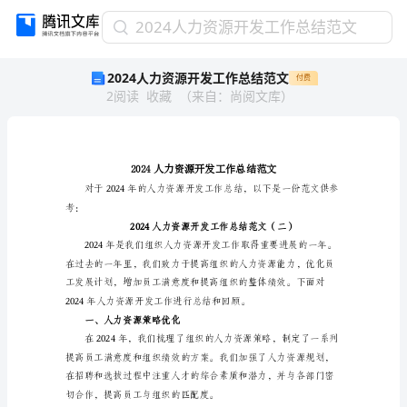
2024
2024人力资源开发工作总结范文
人
2024人力资源开发工作总结范文
付费
力
2
阅读
收藏
（
来自
：
尚阅文库
）
资
源
开
发
工
作
总
考：