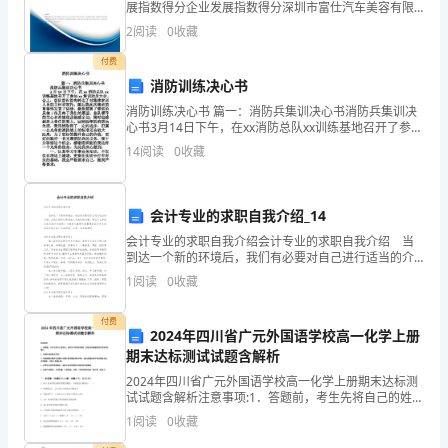
总
展指数得分企业发展指数得分深圳市富仕汽车美容有限
公司综合得分说明：企业发展指数根据企业规模、企业
2
阅读
0
收藏
创新、企业风险、企业活力四个维度对企业发展情况进
结
行评
付费
范
消防训练决心书
文
消防训练决心书 篇一：消防兵集训决心书消防兵集训决
心书3月14日下午，在xx消防总队xx训练基地召开了参加
xx集训动员大会。会上，总队首长首先转达了对集体参
（二）
14
阅读
0
收藏
训人员的关怀和寄托，随后就此次集训的重
2024
年
会计专业的求职自我介绍_14
会计专业的求职自我介绍会计专业的求职自我介绍 当
是
到达一个新的环境后，我们有必要对自己进行适当的介
绍，自我介绍可以唤起他人对我们的兴趣。那么什么样
1
阅读
0
收藏
我
的自我介绍才合适呢？下面是小编帮大家整理的会计专
业
们
付费
2024年四川省广元外国语学校高一化学上册
组
期末达标测试试题含解析
2024年四川省广元外国语学校高一化学上册期末达标测
织
试试题含解析注意事项:1．答题前，考生先将自己的姓
名、准考证号码填写清楚，将条形码准确粘贴在条形码
1
阅读
0
收藏
人
区域内。2．答题时请按要求用笔。3．请按照题号顺序