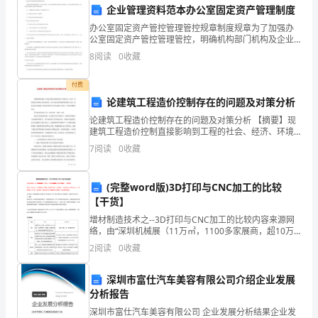
文
企业管理资料范本办公室固定资产管理制度
供
办公室固定资产管控管理管控规章制度规章为了加强办
公室固定资产管控管理管控，明确机构部门机构及企业
参
有关员工的职责，现结合公司实际，特制定本规章 制度
8
阅读
0
收藏
规章。一、固定资产的管控管理管控机构部门机构根据
内部控
考：
付费
2024
论建筑工程造价控制存在的问题及对策分析
论建筑工程造价控制存在的问题及对策分析 【摘要】现
人
建筑工程造价控制直接影响到工程的社会、经济、环境
效益及其既定目标的实现。本文从造价控制的阶段性特
力
7
阅读
0
收藏
点出发，简要论述目前建筑工程造价控制中存在的问题
资
(完整word版)3D打印与CNC加工的比较
源
【干货】
增材制造技术之--3D打印与CNC加工的比较内容来源网
努力实现组织的长期发展目标。
开
络，由“深圳机械展（11万㎡，1100多家展商，超10万
观众）”收集整理！更多cnc加工中心、车铣磨钻床、线
发
2
阅读
0
收藏
切割、数控刀具工具、工业机器人、非标自
工
深圳市富仕汽车美容有限公司介绍企业发展
分析报告
作
深圳市富仕汽车美容有限公司 企业发展分析结果企业发