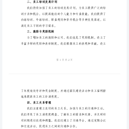
结
范
文
2024
人
一、人力资源策略优化
力
资
源
开
发
切合作，提高员工与
工
二、员工培训发展计划
作