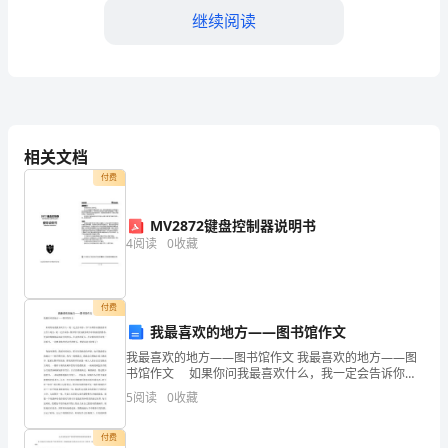
源
继续阅读
开
发
工
作
施来提高员工的工作满意度。
相关文档
总
四、员工关系管理
付费
结，
MV2872键盘控制器说明书
以
4
阅读
0
收藏
下
是
付费
我最喜欢的地方——图书馆作文
一
我最喜欢的地方——图书馆作文 我最喜欢的地方——图
五、人力资源信息化系统
书馆作文 如果你问我最喜欢什么，我一定会告诉你：
份
书！如果你问我最喜欢去什么地方，我一定告诉你：图
5
阅读
0
收藏
书馆！因为我喜欢书中那淡淡的墨香，更喜欢细细地品
范
味
付费