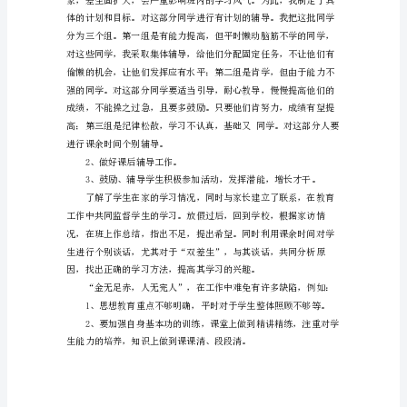
主
任
学
期
末
工
作
总
结
本
学
期，