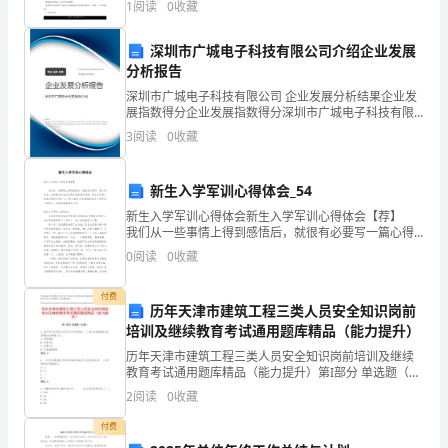
劳
1
阅读
0
收藏
目的性了，下面是***整理分享的小学一年级上册数学《
苦，
深圳市广城电子科技有限公司介绍企业发展
但
分析报告
深圳市广城电子科技有限公司 企业发展分析结果企业发
使
展指数得分企业发展指数得分深圳市广城电子科技有限
公司综合得分说明：企业发展指数根据企业规模、企业
3
阅读
0
收藏
我
创新、企业风险、企业活力四个维度对企业发展情况进
行评
更
新生入学军训心得体会_54
加
新生入学军训心得体会新生入学军训心得体会【荐】
我们从一些事情上得到感悟后，就很有必要写一篇心得
难
体会，这样就可以总结出具体的经验和想法。那么你知
0
阅读
0
收藏
道心得体会如何写吗？以下是小编为大家整理的新生入
以
学
付费
历年天津市建筑工程三类人员安全知识岗前
忘
培训及继续教育考试通用题库精品（能力提升）
怀
历年天津市建筑工程三类人员安全知识岗前培训及继续
教育考试通用题库精品（能力提升）第I部分 单选题（50
的，
题）1. 施工单位应当制定本单位生产安全事故( ),建立应
2
阅读
0
收藏
急救援组织或者配备应急救援人员。A:
是
付费