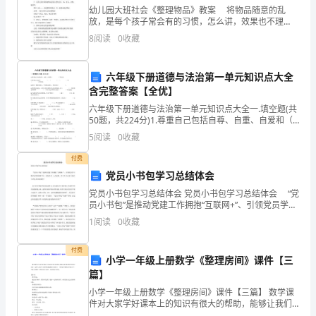
幼儿园大班社会《整理物品》教案 将物品随意的乱
主
放，是每个孩子常会有的习惯，怎么讲，效果也不理
想，但是通过本次活动，幼儿对图片的比照，能立刻发
8
阅读
0
收藏
任
现自己平时的不良行为习惯。针对大班幼儿的年龄特
征，并结合
工
六年级下册道德与法治第一单元知识点大全
含完整答案【全优】
作，
进行课余时间个别辅导。
六年级下册道德与法治第一单元知识点大全一.填空题(共
使
50题，共224分)1.尊重自己包括自尊、自重、自爱和（
2、做好课后辅导工作。
）等方面。2.尊重自己包括（ ）、（ ）、（ ）和
5
阅读
0
收藏
我
付费
体
党员小书包学习总结体会
会
党员小书包学习总结体会 党员小书包学习总结体会 “党
员小书包”是推动党建工作拥抱“互联网+”、引领党员学习
到
数字化革命的新平台，好处多多、人人需要、以下DL为
1
阅读
0
收藏
大家了党员小书包,供大家参考! 由于
艰
付费
小学一年级上册数学《整理房间》课件【三
辛
篇】
与
小学一年级上册数学《整理房间》课件【三篇】 数学课
件对大家学好课本上的知识有很大的帮助，能够让我们
掌握所学的重点内容，这样大家在学习的时候就能做有