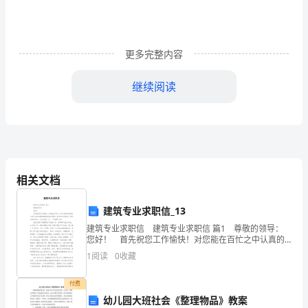
我
担
更多完整内容
任
继续阅读
四
年
级的管理工作。
级
1、分层、有针对性、因材施教。
的
相关文档
班
主
建筑专业求职信_13
建筑专业求职信 建筑专业求职信 篇1 尊敬的领导：
任
您好！ 首先祝您工作愉快！对您能在百忙之中认真的
阅读我的自荐书表示我最诚挚的敬意和感谢！此刻您开
工
1
阅读
0
收藏
启的是一份沉甸甸的简历，这将是我人生一
作，
付费
幼儿园大班社会《整理物品》教案
班