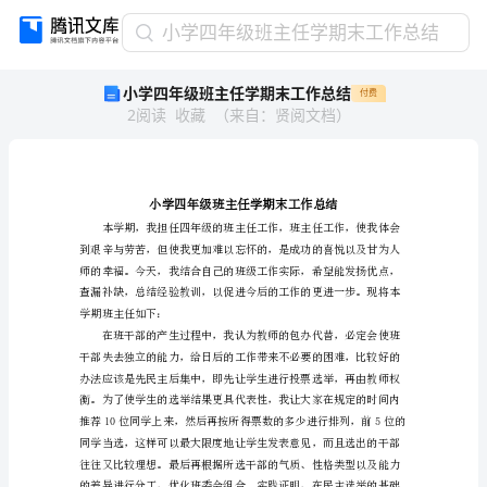
小
小学四年级班主任学期末工作总结
学
小学四年级班主任学期末工作总结
付费
四
2
阅读
收藏
（
来自
：
贤阅文档
）
年
级
班
主
任
学
期