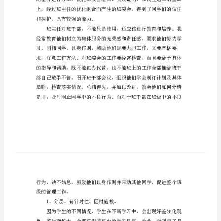
末
工
学期班主任如下：
作
总
结
小
学
四
年
级
班
和拥护，具有较强的能力。