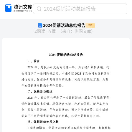
2024
2024促销活动总结报告
促
2024促销活动总结报告
付费
销
2
阅读
收藏
（
来自
：
尚阅文库
）
活
动
总
结
报
告
一、前言
2024