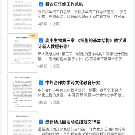
餐饮店年终工作总结
系
餐饮店年终工作总结 餐饮店年终工作总结范文1 岁月
如梭，光阴似箭，转眼间入职xx大酒店餐饮部工作已满
列
一年，根据餐饮部经理的工作安排，主要负责部门各餐
4
阅读
0
收藏
厅、酒吧及管事部的日常运作和部门的培训工作，现
促
时处理顾客咨询和服务需求。
付费
销
高中生物第三章 《细胞的基本结构》教学设
计新人教版必修1
活
新人教版必修1第三章 《细胞的基本结构》教学设计细胞
膜——系统的边界 教学设计山东青岛市平度第一中学 杨
动。
化涛 张晓玲一、教学目标简述细胞膜的成分和功能。
5
阅读
0
收藏
二、教学设计思路由于第1章“使用高倍镜观察几种
本
的效果。
报
中外合作办学跨文化教育研究
中外合作办学跨文化教育研究 摘要：随着全球 经济 一
告
五、促销活动改进方案
体化进程的推进， 中国 高等 教育 中外合作办学不断 发
展 。在中外合作办学的过程中，由于教育主客体的多元
4
阅读
0
收藏
就
化、教育环境的多元化、信息来源的多元化
2024
最新幼儿园活动总结范文15篇
年
最新幼儿园活动总结范文15篇 作为本次活动的直接参
与者和组织者，首先我为本次活动的顺利进行而感到高