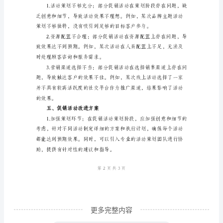
是
我
都取得了较好的效果。
公
司
发
展
的
关
键
一
年，
为
更多完整内容
了