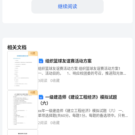
继续阅读
提
升
销
售
相关文档
业
付费
绩，
组织篮球友谊赛活动方案
组织篮球友谊赛活动方案 组织篮球友谊赛活动方案1
我
一、活动目的。 1、响应校团委的号召，推进阳光体育
运动，鼓励同学们强身健体。 2、号召同学们团结合
公
3
阅读
0
收藏
作，增强班级凝聚力。 二、活动时间和地点。
较去年同期提升了15%。
司
付费
一级建造师《建设工程经济》模拟试题
四、促销活动问题分析
组
（六）
xx年一级建造师《建立工程经济》模拟试题（六） 一、
织
单项选择题(共60分。每题1分。每题的备选项中。只有
一个最符合题意) 1、以下关于存货周转率的说法，正确
了
2
阅读
0
收藏
的选项是（ ）。 A．存货周转率的指标有存货
一