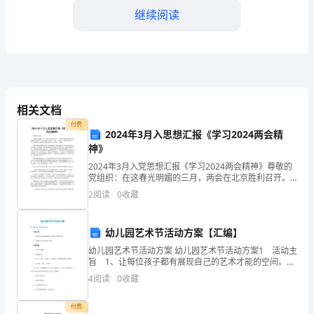
外
继续阅读
体
验
五
官
相关文档
在
付费
2024年3月入思想汇报《学习2024两会精
哪
神》
2024年3月入党思想汇报《学习2024两会精神》尊敬的
里
食品口感和香气等等。
党组织：在这春光明媚的三月，两会在北京胜利召开。
在我们充满勃勃生机的大学校园里立刻掀起了一股“两会”
的
2
阅读
0
收藏
学习热。作为一个大学生，我认真收看“
总结
4.
教
幼儿园艺术节活动方案【汇编】
学
幼儿园艺术节活动方案 幼儿园艺术节活动方案1 活动主
旨 1、让每位孩子都有展现自己的艺术才能的空间。
活
2、发掘幼儿的'各种艺术天赋。 活动内容 1、艺术节
4
阅读
0
收藏
学生保持对五官的关注和尝试。
开幕式 2、各年段活动 （1）中
动
付费