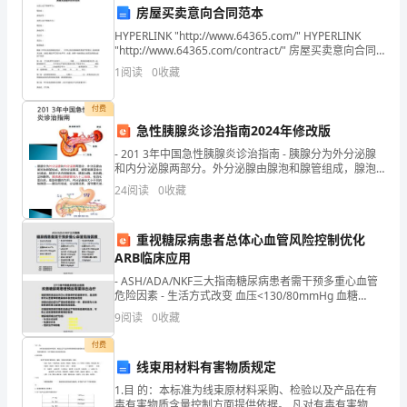
去
二、教学步骤
房屋买卖意向合同范本
校
HYPERLINK "http://www.64365.com/" HYPERLINK
"http://www.64365.com/contract/" 房屋买卖意向合同
1.
引入
外
范本出卖人(以下简称甲方)
1
阅读
0
收藏
体
付费
验
急性胰腺炎诊治指南2024年修改版
感受五官的作用和重要性。
- 201 3年中国急性胰腺炎诊治指南 - 胰腺分为外分泌腺
五
和内分泌腺两部分。外分泌腺由腺泡和腺管组成，腺泡
分泌胰液，腺管是胰液排出的通道。胰液中含有碳酸氢
24
阅读
0
收藏
官
钠、胰蛋白酶、
五官简介
2.
在
重视糖尿病患者总体心血管风险控制优化
哪
ARB临床应用
- ASH/ADA/NKF三大指南糖尿病患者需干预多重心血管
里
用。
危险因素 - 生活方式改变 血压<130/80mmHg 血糖
HbA1c<7% LDL水平<70mg/dl
9
阅读
0
收藏
本
付费
3.
感官游戏
教
线束用材料有害物质规定
案
1.目 的：本标准为线束原材料采购、检验以及产品在有
毒有害物质含量控制方面提供依据。 凡对有毒有害物质