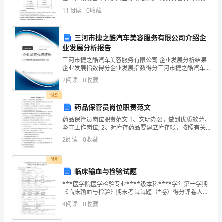
是
有要求的，均不得超出本标准的规定值。2.适用范围：适
11
阅读
0
收藏
用于线束所有原材料、辅料、包装材料的采购、检验
一
三河市捷之酷汽车美容服务有限公司介绍企
节
业发展分析报告
关
三河市捷之酷汽车美容服务有限公司 企业发展分析结果
企业发展指数得分企业发展指数得分三河市捷之酷汽车
于
美容服务有限公司综合得分说明：企业发展指数根据企
2
阅读
0
收藏
业规模、企业创新、企业风险、企业活力四个维度对企
场
业发
付费
药品保管员岗位职责范文
外
药品保管员岗位职责范文 1、文明办公，做到优质效劳，
拓
坚守工作岗位; 2、对库存药品要建立库存帐，按照有关
规定办理好药品的出入库手续，并及时登帐，对库存药
2
阅读
0
收藏
展
品了如指掌; 3、平时定期检查，及时登记缺货;负
的
付费
临床输血与检验试题
课
***医学院医学检验专业****级本科****学年第一学期
《临床输血与检验》期末考试试题（*卷）得分评卷人
程，
一、单项选择题（每小题1分，共30分）（从A、B、C、
4
阅读
0
收藏
D四个选项中选择一个正确答案填入括号中）
教