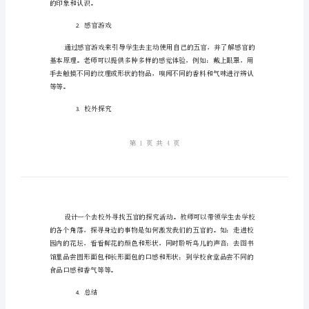
体
验
五
质。
官
在
一、教学内容
哪
五官简介
1.
里
的
教
的印象和认识。