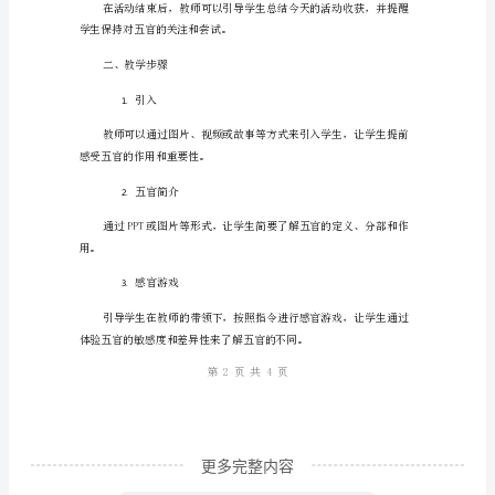
学
2.
感官游戏
活
动
场
外
等等。
拓
展
校外探究
3.
的
教
案
去
校
更多完整内容