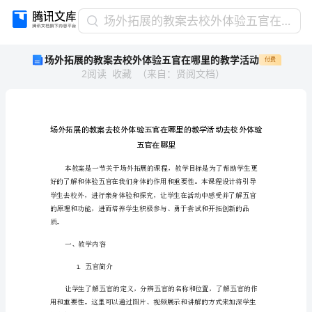
场
场外拓展的教案去校外体验五官在哪里的教学活动
外
场外拓展的教案去校外体验五官在哪里的教学活动
付费
拓
2
阅读
收藏
（
来自
：
贤阅文档
）
展
的
教
案
去
校
外