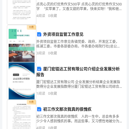
今
点亮心灵的灯优秀作文500字 点亮心灵的灯优秀作文500
字 “买苹果了，又香又甜的苹果，快来买呀！”我和爸
天
爸停住脚步，顺着叫卖声向正在买苹果的小贩走去。
4
阅读
0
收藏
小贩个儿不高，头上戴着一顶很大的黄草帽
父亲节主题个人演讲稿2
我
付费
国
外资项目监管工作意见
尊敬的各位老师，亲爱的同学们：
外资项目监管工作意见各镇党委、政府，开发区工委，
旗
练湖工委，市委各部委办局，市各委办局院行社(总公
司)、各人民团体、市直属单位：为认真贯彻市委、市政
下
3
阅读
0
收藏
府有关会议精神，全力推进我市外资项目的发展和建
设，促进
演
厦门宏锟达工贸有限公司介绍企业发展分析
讲
报告
厦门宏锟达工贸有限公司 企业发展分析结果企业发展指
的
数得分企业发展指数得分厦门宏锟达工贸有限公司综合
得分说明：企业发展指数根据企业规模、企业创新、企
题
1
阅读
0
收藏
业风险、企业活力四个维度对企业发展情况进行评价。
该企
目
付费
的。
初三作文那次我真的很愧疚
是
初三作文那次我真的很愧疚 人的一生中，总会有多多
少少令人感到愧疚的事。而这些事，又习惯性地被分为
《献
两种：一种可以被挽回的，而另外一种则是永远的遗
4
阅读
0
收藏