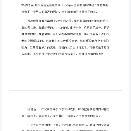
父亲节主题个人演讲稿1
父
亲爱的老师们，亲爱的学生们：
亲
节
大家早上好!
主
题
个
人
演
讲
稿
父
亲