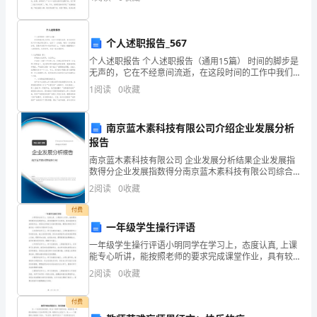
憾。下面就是给大家带来的那次我真的很愧疚作文，希
给
望能帮助
父
个人述职报告_567
亲
个人述职报告 个人述职报告（通用15篇） 时间的脚步是
无声的，它在不经意间流逝，在这段时间的工作中我们
节
通过努力，也有了一点收获，制定一份述职报告吧。但
1
阅读
0
收藏
是却发现不知道该写些什么，下面是小编
的
南京蓝木素科技有限公司介绍企业发展分析
爱》。
报告
同
南京蓝木素科技有限公司 企业发展分析结果企业发展指
数得分企业发展指数得分南京蓝木素科技有限公司综合
学
得分说明：企业发展指数根据企业规模、企业创新、企
2
阅读
0
收藏
业风险、企业活力四个维度对企业发展情况进行评价。
该企
们
付费
一年级学生操行评语
今
一年级学生操行评语小明同学在学习上，态度认真, 上课
能专心听讲，能按照老师的要求完成课堂作业，具有较
年
强的学习自觉性，基本能按时完成家庭作业。但是在自
2
阅读
0
收藏
学能力方面还需加强，需要老师的引导才能完成一些课
的
外扩
付费
6