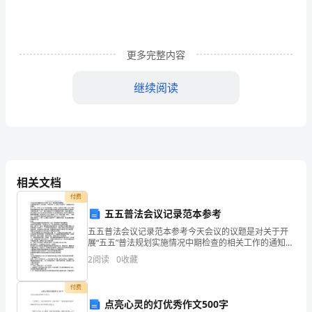
师
们，
亲
更多完整内容
爱
继续阅读
的
学
生
们：
相关文档
大
付费
五五普法会议记录范本参考
家
五五普法会议记录范本参考今天会议的议题是对关于开
展“五五”普法规划实施情况中期检查的相关工作的通知，
早
和和开展“人文奥运 法治同行”主题宣传活动的通知定于9
2
阅读
0
收藏
月1日至9月15日对各村委会，各单位，各部
上
一个让父亲骄傲的好孩子。
付费
好!
点亮心灵的灯优秀作文500字