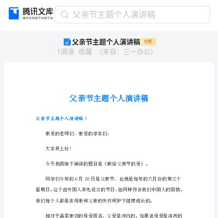
父
父亲节主题个人演讲稿
亲
父亲节主题个人演讲稿
付费
节
1
阅读
收藏
（
来自
：
三一办公
）
主
题
个
人
演
讲
稿