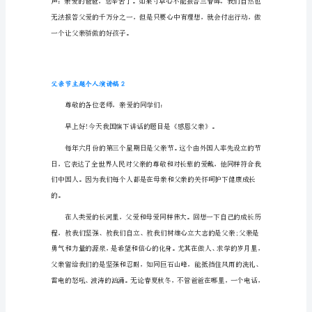
节
主
题
个
人
演
讲
稿
1
亲
爱
的
老