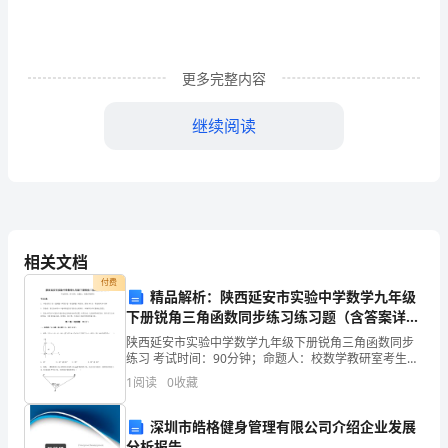
临
近，
同
更多完整内容
学
继续阅读
们
心
中
的
相关文档
弦
付费
精品解析：陕西延安市实验中学数学九年级
都
下册锐角三角函数同步练习练习题（含答案详
解）
125分钟。
陕西延安市实验中学数学九年级下册锐角三角函数同步
不
练习 考试时间：90分钟；命题人：校数学教研室考生注
意：1、本卷分第I卷（选择题）和第Ⅱ卷（非选择题）两
1
阅读
0
收藏
由
部分，满分100分，考试时间90分钟2、答卷前，
细情况如下：
自
深圳市皓格健身管理有限公司介绍企业发展
分析报告