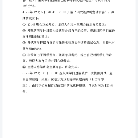
活
动
2.开展“四六级冲刺总发动班会”
筹
医学院仁医楼104教室
划
：刘七平黄玉涓罗媛媛
书
负责人：刘七平罗媛媛曾
随
宣传人员：谢璐璐
着
班会主持人：杨丹晖罗媛媛
四
摄影人员：欧阳琳娜
六
级
考
试
的