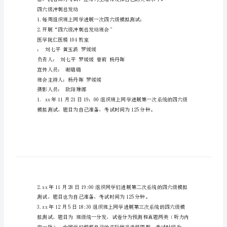
策
划
书
四
装待发。
六
级
冲
热情，为四六级考试打好坚实
刺
总
发
动
四六级冲刺总发动