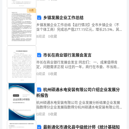
谢大家一直以来的努力和付出。今天我们将共同回顾去
要
年
付费
性
乡镇发展企业工作总结
大
乡镇发展企业工作总结【运行情况】全市乡镇企业（不
含个体工商）完成总产值277.15亿元，增长25.5%，其
家
中工业企业完成总产值220.14亿元，增长65.1%；完成
8
阅读
0
收藏
增加值77.12亿元，增长25.5%
非
常
市长在商业银行发展会发言
市长在商业银行发展会发言 同志们： 一、成果值得肯
清
定，问题需求正视 以往的一年，商行在市委、市当局的
准确指导下，环绕乡村变革开展综合实验区建立，积极
0
阅读
0
收藏
楚，
应对金融危机带来的晦气影响，经
也
杭州硕通水电安装有限公司介绍企业发展分
都
析报告
杭州硕通水电安装有限公司 企业发展分析结果企业发展
希
指数得分企业发展指数得分杭州硕通水电安装有限公司
综合得分说明：企业发展指数根据企业规模、企业创
0
阅读
0
收藏
望
新、企业风险、企业活力四个维度对企业发展情况进行
评价。
能
最新通化市通化县中级统计师《统计基础知