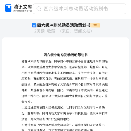
四
四六级冲刺总动员活动策划书
六
四六级冲刺总动员活动策划书
付费
级
2
阅读
收藏
（
来自
：
贤阅文档
）
冲
刺
总
动
员
活
动