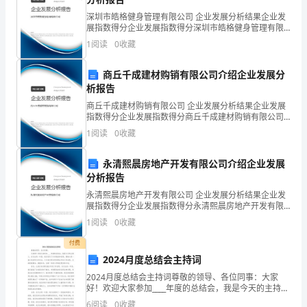
主
深圳市皓格健身管理有限公司 企业发展分析结果企业发
展指数得分企业发展指数得分深圳市皓格健身管理有限
地
公司综合得分说明：企业发展指数根据企业规模、企业
1
阅读
0
收藏
后冲刺阶段的建议；
创新、企业风险、企业活力四个维度对企业发展情况进
开
行评
商丘千成建材购销有限公司介绍企业发展分
始
析报告
同学们的建议；
紧
商丘千成建材购销有限公司 企业发展分析结果企业发展
指数得分企业发展指数得分商丘千成建材购销有限公司
绷
综合得分说明：企业发展指数根据企业规模、企业创
1
阅读
0
收藏
新、企业风险、企业活力四个维度对企业发展情况进行
望，鼓励大家自信应对四六级考试；
起
评价。
永清熙晨房地产开发有限公司介绍企业发展
来。
分析报告
永清熙晨房地产开发有限公司 企业发展分析结果企业发
四
展指数得分企业发展指数得分永清熙晨房地产开发有限
公司综合得分说明：企业发展指数根据企业规模、企业
六
1
阅读
0
收藏
创新、企业风险、企业活力四个维度对企业发展情况进
行评
级
付费
2024月度总结会主持词
的
钟。
2024月度总结会主持词尊敬的领导、各位同事：大家
好！欢迎大家参加____年度的总结会，我是今天的主持
重
人。在过去的一年里，我们经历了许多挑战和机遇，感
6
阅读
0
收藏