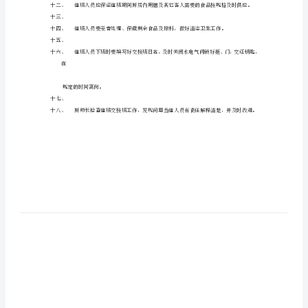
厨
二、
肂
三、
房
四、
值
螀
五、
班
六、
蚇
交
七、
接
八、
蚇
班
九、
规
十、
薂
定
的事情。
肂
蒁
十一、
根
十二、
蚈
据
十三、
工