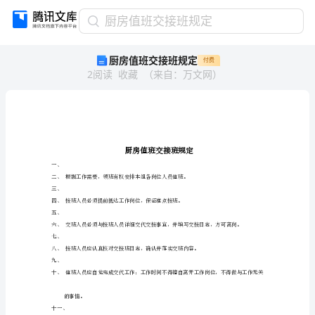
厨
厨房值班交接班规定
房
厨房值班交接班规定
付费
值
2
阅读
收藏
（
来自
：
万文网
）
班
交
接
班
规
定
芅
芅
一、