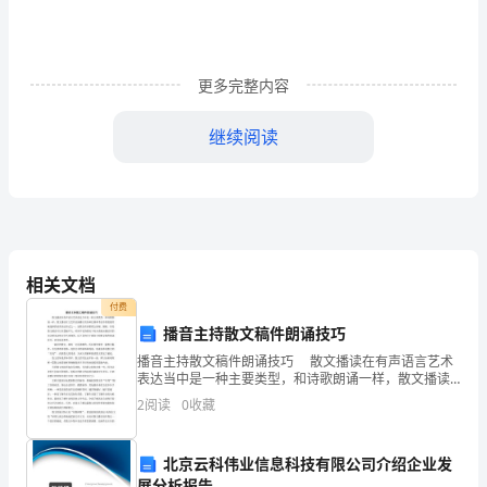
位
人
更多完整内容
员
继续阅读
值
班。
螀
接
相关文档
班
付费
人
播音主持散文稿件朗诵技巧
播音主持散文稿件朗诵技巧 散文播读在有声语言艺术
员
表达当中是一种主要类型，和诗歌朗诵一样，散文播读
在文艺作品演播以及各种比赛和考试中都是最常被选择
2
阅读
0
收藏
必
的语育表达形式之一，虽然没有诗歌那么浓缩、凝练，
但是
须
北京云科伟业信息科技有限公司介绍企业发
展分析报告