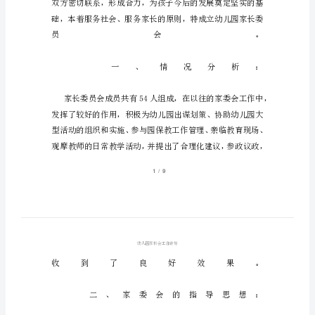
_1
幼
儿
园
家
长
会
工
作
计
划
幼