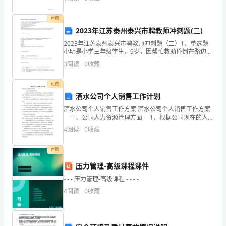
考核合格后，方可上岗。3、食堂管理人员应定期抽查从
家
付费
长
2023年江苏泰州泰兴市聘教师冲刺题(二)
2023年江苏泰州泰兴市聘教师冲刺题（二）1、单选题
会
小明是小学三年级学生，9岁，因帮忙救助昏倒在路边的
张大爷，张大爷赠送给他一台价值9000元的笔记本电
3
阅读
0
收藏
工
脑。下列有关小明接受赠与的说法正确的是 oA
作
付费
/
29
酒水公司个人销售工作计划
计
酒水公司个人销售工作方案 酒水公司个人销售工作方案
一、公司人力资源管理方面 1、根据公司现在的人力
划?
资源管理情况，参考先进人力资源管理经验，推陈出
4
阅读
0
收藏
新，建立健全公司新的更加适合于公司业务开展的人
下
付费
面
压力管理-高级课程课件
是
- - - 压力管理-高级课程 - - - -
我
4
阅读
0
收藏
我