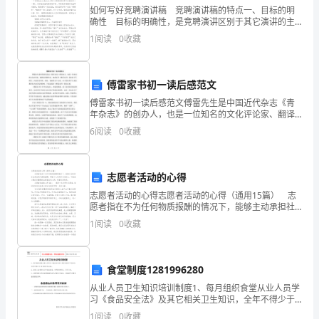
如何写好竞聘演讲稿 竞聘演讲稿的特点一、目标的明
完
确性 目标的明确性，是竞聘演讲区别于其它演讲的主
要特征。这一方面表现在演讲者一上台就要鲜明地亮出
善
1
阅读
0
收藏
自己所要竞聘的目标(或厂长、或校长、或秘书、或经理
幼
傅雷家书初一读后感范文
儿
傅雷家书初一读后感范文傅雷先生是中国近代杂志《青
园
年杂志》的创办人，也是一位知名的文化评论家、翻译
家和教育家。他的家书《傅雷家书》是给孩子写的信，
6
阅读
0
收藏
各
内容涉及哲理、教育、道德等多个方面，对于我们每个
人来说都
项
志愿者活动的心得
工
志愿者活动的心得志愿者活动的心得（通用15篇） 志
愿者指在不为任何物质报酬的情况下，能够主动承担社
作，
会责任而不获取报酬，奉献个人时间和行动的人。下面
1
阅读
0
收藏
是小编为你整理的志愿者活动心得，希望对您有用。
如
何
食堂制度1281996280
制
从业人员卫生知识培训制度1、每月组织食堂从业人员学
习《食品安全法》及其它相关卫生知识，全年不得少于
定
15学时并有记录。2、新员工必须经过卫生知识培训，经
1
阅读
0
收藏