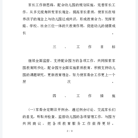
儿
园
家
长
会
工
作
计
划
为
充
/
19
分
发