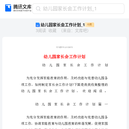
幼
幼儿园家长会工作计划_1
儿
幼儿园家长会工作计划_1
付费
园
3
阅读
收藏
（
来自
：
文库吧
）
家
长
会
工
作
计
划