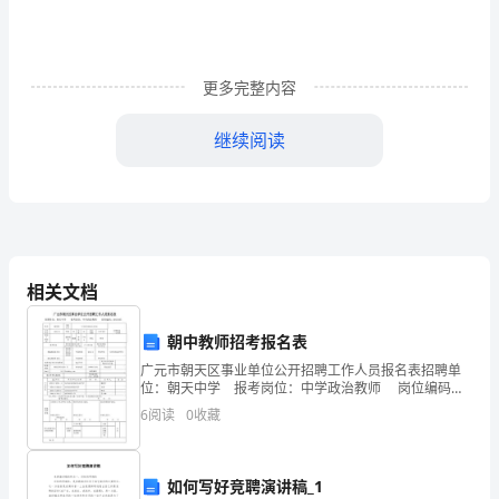
挥
家
更多完整内容
庭
教
继续阅读
育
的
作
用，
相关文档
及
朝中教师招考报名表
时
广元市朝天区事业单位公开招聘工作人员报名表招聘单
位：朝天中学 报考岗位：中学政治教师 岗位编码：
改
2013105姓名姚登伟身份证号513922198910132536出
6
阅读
0
收藏
生 年月1989.10性别男
进
与
如何写好竞聘演讲稿_1