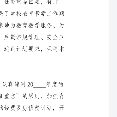
师生服务”的宗旨，努力做好财务财产管理、后勤常规管理、安全卫
生管理等方面的工作，圆满地完成各项工作，达到计划要求，现将本
协助校长做好学校经费的收支管理，认真编制20____年度的
经费预算。本着“量入为出、收支平衡，保证重点”的原则，加强资
金管理，合理安排资金，编制好本年度的修购经费及房修费计划，开
源节流，提高资金使用效果，确保学校教育教学的各项工作任务顺利
严格执行上级主管部门制订收费标准，做好收费公示。在学生
收费管理上，严格按照收费公示规定的项目、标准、范围进行收费，
严格实行上级主管部门制订收费制度，做到了无乱收费、无乱摊派、