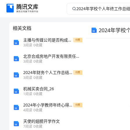
2024
年
相关文档
2024年学
学
主播与传媒公司是否构成劳动关系案例检索报告文本
付费
校
3
阅读
0
收藏
个
北京合成房地产开发有限责任公司介绍企业发展分析报告
3
阅读
0
收藏
人
2024年财务个人工作总结精选
付费
3
阅读
0
收藏
年
机械买卖合同_26
1
阅读
0
收藏
终
2024年小学教师年终心得体会范文
付费
工
4
阅读
0
收藏
天使的翅膀开学作文
作
7
阅读
0
收藏