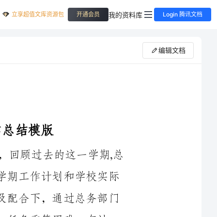
立享超值文库资源包
我的资料库
开通会员
Login 腾讯文档
编辑文档
紧张而有序的学年度第一学期即将过去，回顾过去的这一学期,总
务处根据学校对总务工作的具体要求，结合学期工作计划和学校实际
情况，在学校领导和全体教职工的积极支持及配合下，通过总务部门
困难，有计
划、有步骤、有重点地完成了各项工作，确保了学校教育教学工作顺
利开展。一学期来，我们始终本着“全心全意地为教育教学服务、为