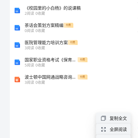
总
《校园里的小白杨》的说课稿
2
阅读
0
收藏
结
茶话会策划方案精编
付费
0
阅读
0
收藏
模
医院管理能力培训方案
付费
3
阅读
0
收藏
版
1、
国家职业资格考试《保育员技师》全真模拟试题A卷 附答案
付费
（3
5
阅读
0
收藏
波士顿中国网通战略咨询报告完整课件
篇）
付费
3
阅读
0
收藏
2024
完成。
年
2、
学
复制全文
校
全屏阅读
个