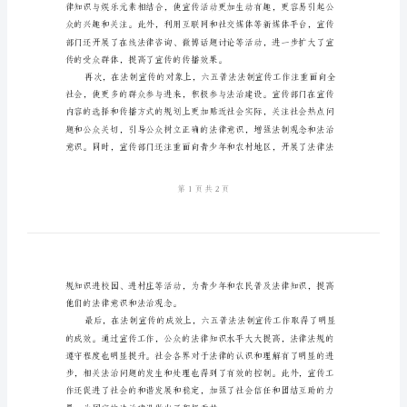
总
的总结。
结
六
五
普
法
法
制
宣
传
工
作