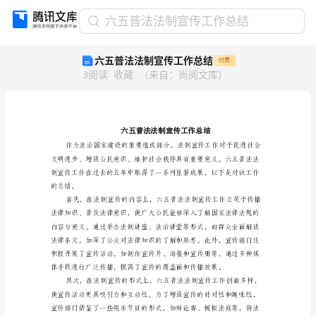
六
六五普法法制宣传工作总结
五
六五普法法制宣传工作总结
付费
普
3
阅读
收藏
（
来自
：
尚阅文库
）
法
法
制
宣
传
工
作