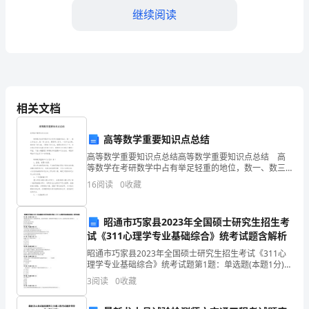
继续阅读
组
成
部
分，
他们的法律意识和法治观念。
相关文档
法
制
高等数学重要知识点总结
高等数学重要知识点总结高等数学重要知识点总结 高
宣
等数学在考研数学中占有举足轻重的地位，数一、数三
有82分，数二有116分，需要用心复习。一些学生反
16
阅读
0
收藏
传
映，教材看了好几遍，习题做了好几本，做题依然无从
工
昭通市巧家县2023年全国硕士研究生招生考
作
试《311心理学专业基础综合》统考试题含解析
昭通市巧家县2023年全国硕士研究生招生考试《311心
对
理学专业基础综合》统考试题第1题：单选题(本题1分)某
校推行教学改革，提倡精讲多练，规定所有教师一堂课
3
阅读
0
收藏
于
讲授不得超过15分钟。这项规定侵犯了教师的（