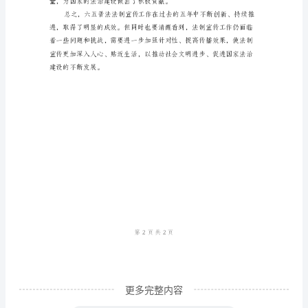
总
结
作
为
法
治
国
家
建
设
的
重
更多完整内容
要