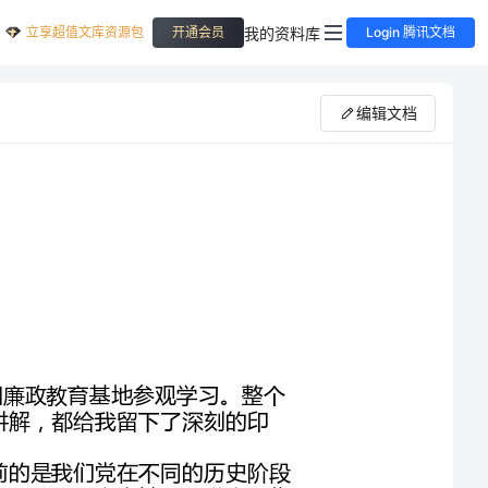
立享超值文库资源包
我的资料库
开通会员
Login 腾讯文档
编辑文档
201*年8月8日上午，公司组织机关人员去***油田廉政教育基地参观学习。整个
展览馆内的廉政教育的生动的内容，讲解员熟练的讲解，都给我留下了深刻的印
整个展览馆的内容分为五个部分。首先展现在我面前的是我们党在不同的历史阶段
所涌现的六位优秀共产党员的光辉形象，他们分别是江竹筠、方志敏、王进喜、焦
展览展示出我党从建立之初就十分重视反腐倡廉工作，尤其是建国之初严惩刘青
山、张子善等更是给我们每位党员敲响了警钟。在不同的历史时期我党的领袖对反
腐倡廉工作都做出了重要的指示，同时出台了严厉的规定并依法惩治了一大批腐败