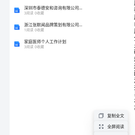
得
深圳市泰德安和咨询有限公司介绍企业发展分析报告
3
阅读
0
收藏
体
浙江张默闻品牌策划有限公司介绍企业发展分析报告
1
阅读
0
收藏
会
家庭医师个人工作计划
3
阅读
0
收藏
参
加
油
田
廉
洁
教
复制全文
育
全屏阅读