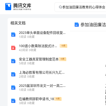
参
加
相关文档
参加油田廉洁
油
2023单头单面设备配件回收复用管理制度范文30篇
田
1
阅读
0
收藏
100道小数乘除法脱式计算题
廉
付费
42
阅读
0
收藏
洁
安全工器具室管理制度范本
付费
5
阅读
0
收藏
教
上海必胜客有限公司长兴九汇城店介绍企业发展分析报告
2
阅读
0
收藏
育
2025届深圳市龙文一对一高二生物学第一学期期末质量跟踪监视模拟试题含解析
的
1
阅读
0
收藏
在编教师辞职申请书_18
付费
心
3
阅读
0
收藏