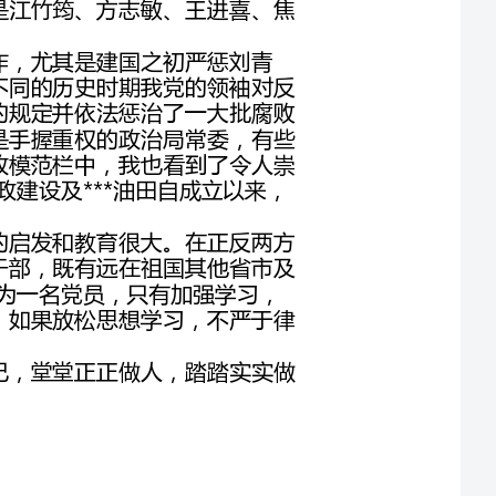
分子。在案例展览部分，我看到这些腐败分子有些是手握重权的政治局常委，有些
是省部级干部，也有一些是中层干部。在中石油廉政模范栏中，我也看到了令人崇
敬的石油岗位廉政模范。最后，参观了***油田的廉政建设及***油田自成立以来，
通过这次学习，特别是正反两方面的案例教学给我的启发和教育很大。在正反两方
面的案例中，既有高级干部，也有中层干部至基层干部，既有远在祖国其他省市及
油田干部，也有近在***油田的干部，由次我感到作为一名党员，只有加强学习，
提高修养，廉洁自律才有资格成为一名合格的党员，如果放松思想学习，不严于律
在这次参观学习之后，我一定会加强学习，严于律己，堂堂正正做人，踏踏实实做