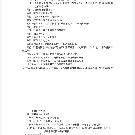
并且对角线互相平分且相等．
课
（二）
师问：怎样判定一个平行四边形是矩形．
堂
学生思考抢答：用定义．
师问：矩形有什么性质？
实
生答：：矩形的四个角都是直角
师问：交换题设和结论，得到什么？
录
生答：四个角是直角的四边形是矩形．
师问：你能证明吗？
学生讨论得出结论．证明成立．
新
条件够不够．
人
形，知道三个角是直角，条件就够了．
教
师问：2个角是直角行不行？
生答：不行，可能是直角梯形．
版
总结：矩形的判定方法．
19.2.1
出的科学方法．
矩
师问：.回顾矩形的性质2