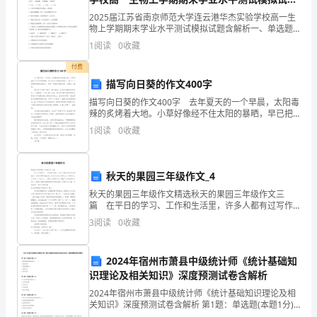
含解析
答：
2025届江苏省南京师范大学连云港华杰实验学校高一生
AO=AC，BO=BD
∴．
物上学期期末学业水平测试模拟试题含解析一、单选题
1.
（本题共10小题，每题3分，共30分）1、若用呼吸酶抑
1
阅读
0
收藏
∵
AO=BO，
制剂处理小肠绒毛上皮细胞，会明显影响吸收的物质
∴
AC=BD．
矩
付费
ABCD
描写向日葵的作文400字
形
Rt△ABC
在中，
描写向日葵的作文400字 去年夏天的一个早晨，太阳毒
AB=4cm，AC=2AO=8cm
∵，
是
辣的炙烤着大地。小草好像经不住太阳的暴晒，早已把
自己的绿春装脱下，换上了干燥略带微黄的夏装了。偶
1
阅读
0
收藏
BC=
∴（cm）．
尔一阵热风迎面而来，仿佛让人窒息。 就在这个环
轴
对
秋天的果园三年级作文_4
称
秋天的果园三年级作文精选秋天的果园三年级作文三
篇 在平日的学习、工作和生活里，许多人都有过写作
EFGH
四边形是矩形．
图
文的经历，对作文都不陌生吧，作文可分为小学作文、
3
阅读
0
收藏
EFGH
中学作文、大学作文（论文）。一篇什么样的作文才能
形，
选用“三个角是直角的四边形是矩形”来证明．
称之为
2024年宿州市萧县中级统计师《统计基础知
有
识理论及相关知识》深度预测试卷含解析
两
2024年宿州市萧县中级统计师《统计基础知识理论及相
关知识》深度预测试卷含解析 第1题：单选题(本题1分)
扩张性财政政策将导致（ ）。A.税收增加B.增加财政收