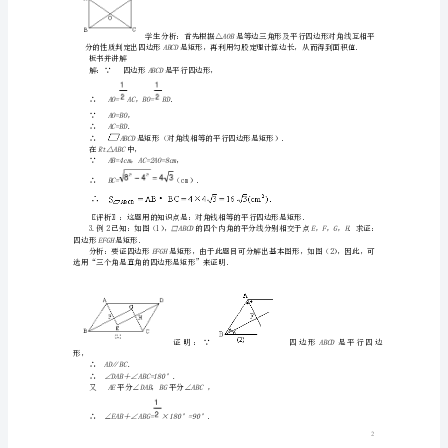
生答：矩形的对角线相等．
形
师问：交换题设和结论，得到什么？
(2)
生答：对角钱相等的四边形是矩形．
课
师问：怎么改？
生答：对角钱相等的平行四边形是矩形．
堂
师问：能证明吗？
教
学生讨论证明过程．证明成立
总结：矩形的判定方法．
学
实
成立吗？
录
（一）：
板书推论：对角
学
生
完
成