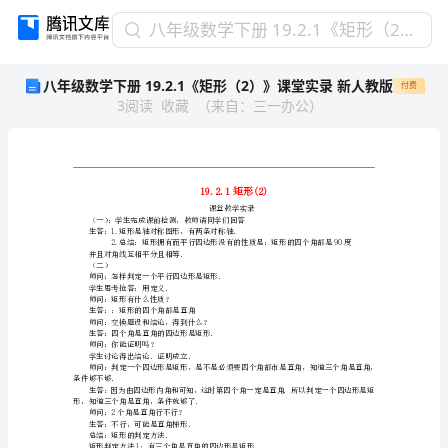
八
八年级数学下册 19.2.1《矩形（2）》课堂实录 新人教版
年
八年级数学下册 19.2.1《矩形（2）》课堂实录 新人教版
付费
级
3
阅读
收藏
（
来自
：
三一办公
）
数
学
下
册
19.2.1《矩
形
（一）：学生完成课前检测，教师请同
生答：1.矩形是轴对称图形，有两条对称轴．
（2）》