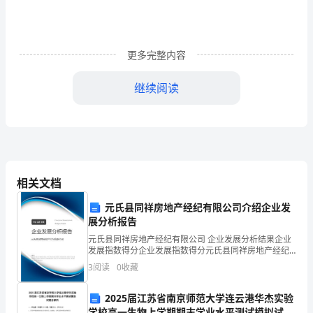
课
前
更多完整内容
检
测，
继续阅读
出的科学方法．
教
三、利用所学知识解题
师
1.抢答：判断正误，错误的订正
生答：4，5，7，8是错的，并举例．
请
相关文档
同
求这个平行四边形的面积．
学
元氏县同祥房地产经纪有限公司介绍企业发
展分析报告
们
元氏县同祥房地产经纪有限公司 企业发展分析结果企业
发展指数得分企业发展指数得分元氏县同祥房地产经纪
回
AOB
有限公司综合得分说明：企业发展指数根据企业规模、
3
阅读
0
收藏
ABCD
企业创新、企业风险、企业活力四个维度对企业发展情
答
况进
板书并讲解
2025届江苏省南京师范大学连云港华杰实验
ABCD
解：∵四边形是平行四边形，
生
学校高一生物上学期期末学业水平测试模拟试题