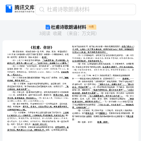
杜
杜甫诗歌朗诵材料
甫
杜甫诗歌朗诵材料
付费
诗
3
阅读
收藏
（
来自
：
万文网
）
歌
朗
诵
材
料
《杜
杜甫
你
《
，
好》
甫，
(琳)读你的
就如读你的
生
坎坷
漂泊
孤独
诗，
一
:
、
、
，