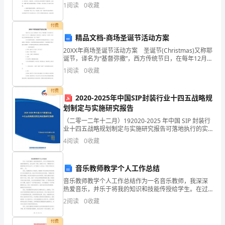
“温故而知新”，如何对已学知识做进一步的巩固，是摆在
生:
雨
声
(
)
天阴
湿
啾
jiū
啾。
1
阅读
0
收藏
我们教师面前的一个问题。我认
岁那年
为平息安史之乱朝
四处抽
补充兵力
（飞）46
，
廷
丁
坎
付费
(
)城戍(
h
)
书至
新
存者
偷生
者
矣
yè
s
ù
。一男附
，二男
战死。
且
，死
长已
精品文档-商场圣诞节活动方案
坷、
室中更
惟有乳
有
未
出
完
(
)力
无人，
下孙。
孙母
去，
入无
裙。老妪
yù
20XX年商场圣诞节活动方案 圣诞节(Christmas)又称耶
请
吏
急
得备晨
其实你始终在场
却
直
从
夜归。
应河阳役，犹
炊。
漂
诞节，译名为“基督弥撒”，西方传统节日，在每年12月
腔
呼
怒
何
苦
多
何
苦
多
：呜
！
几
？
几
？
怒几
？
几
？
25日。弥撒是教会的一种礼拜仪式。圣诞节是一个宗教
1
阅读
0
收藏
泊、
节，因为把它当作耶稣的诞辰来庆祝
志
岁那年
你在成
溪畔的草堂写道
（
）48
，
都浣花
春乃发生
随
潜(
)
夜
物
无声
但是
种表面上的安逸
。
风
qián
入
，润
细
。
，这
孤
付费
2020-2025年中国SIP封装行业十四五战略规
划制定与实施研究报告
独，
（二零一二年十二月）192020-2025 年中国 SIP 封装行
却
业十四五战略规划制定与实施研究报告可落地执行的实
战解决方案让每个人都能成为战略专家管理专家行业专
4
阅读
0
收藏
留
家……2020-2025 年中国 SI
给
音乐教师教学个人工作总结
我
音乐教师教学个人工作总结作为一名音乐教师，我深深
热爱音乐，并乐于将我的知识和技能传授给学生。在过
们
去的一年里，我努力工作，不断提升自己的教学能力和
2
阅读
0
收藏
专业水平。以下是我个人对过去一年的工作进行总结的
____
1400
付费