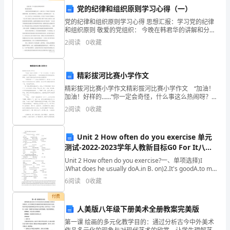
多
党的纪律和组织原则学习心得（一）
党的纪律和组织原则学习心得 思想汇报：学习党的纪律
首
和组织原则 敬爱的党组织： 今晚在韩君华的讲解和分析
下，我们学习了中国共产党的纪律和组织原则。通过今
人
2
阅读
0
收藏
晚的学习，我感觉自己又向党组
间
精彩拔河比赛小学作文
绝
精彩拔河比赛小学作文精彩拔河比赛小学作文 “加油！
唱
加油！好样的……”你一定会奇怪，什么事这么热闹呀？带
着你的好奇，一起来看看我们四年级的拔河比赛吧，这
2
阅读
0
收藏
里可有着无法用言语表达的精彩呢！ “噔噔噔
和
心
Unit 2 How often do you exercise 单元
测试-2022-2023学年人教新目标G0 For It八年
忧
级英语上册(含答案)
Unit 2 How often do you exercise?一、单项选择)I
天
.What does he usually doA.in B. on)2.It's goodA.to my
heal
6
阅读
0
收藏
下
付费
的
人美版八年级下册美术全册教案完美版
旷
第一课 绘画的多元化教学目的：通过分析古今中外美术