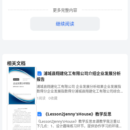
多首
间绝
和心忧
的旷世情怀
在那样
个晦暗的年代
你
1400
人
唱
天下
！
一
，
唯
的灵魂
唐朝何幸
拥
圣你
杜甫
一
！
，
有诗
——
！
更多完整内容
好》
冰
年你生
河南
县
“
龄思即壮
开
咏凤凰
（
）公元712
于
巩
。
七
，
口
。
(琳)
龄书
字
有作成
囊(
)”
“往昔十
出
翰（h
）墨场
大
，
一
náng
，
四五，
游
àn
。
继续阅读
志
岁的你
放荡齐赵间
裘马颇清狂
你不怕困难
敢
（
）24
“
，
”。
,
于
读
登绝顶
俯视
切
(
)
(
)
齐鲁青未
(
)
,
一
:（飞）
岱
dài
宗夫
fú
如何？
了
liǎo
你
钟神秀
昏
荡胸生曾(
)
(
)
鸟
化
，阴阳割
晓。
céng
云，决眦
zì
入归
览
众
顶，一
山小。
的
杰
岁的你在洛
到刚刚被
金放
的李白
（
）33
阳遇
“赐
还”
，
诗，
相关文档
共被
携手
行”
秋
，
日同
。
珺
岁那年
你由长安往奉先探
妻
途经
山时
玄宗
（
）43
，
望
儿，
骊
，
就
浦城县翔建化工有限公司介绍企业发展分析
贵妃
在大
特
殊不知安
山
在范
起兵
叛
你愤然写
正
玩
玩，
禄
已
阳
反
。
报告
如
酒肉臭
路有冻
骨”
门
，
死
。
浦城县翔建化工有限公司 企业发展分析结果企业发展指
姚
次年
月
唐肃宗在灵武
位
你听到消息便把家
（
）
七
，
即
，
小
数得分企业发展指数得分浦城县翔建化工有限公司综合
读
得分说明：企业发展指数根据企业规模、企业创新、企
去投奔肃宗
途中为叛
俘获
困居长安
（fū）州，
。
军
，
：
1
阅读
0
收藏
业风险、企业活力四个维度对企业发展情况进行评价。
你
草木深
感时花溅
恨
鸟惊
杰
月
家
(
)
金
。
泪，
别
心。
（
）
烽火连三
，
书抵
dǐ
万
该企
搔(
)更
浑(
)
胜簪(
)
的
白头
sāo
短，
hún
欲不
zān
。
《Lesson2Jenny’sHouse》教学反思
珺
唐玄宗在
年间发动了
系列
边战争
征伐吐蕃
（
）
开元、天宝
一
开
，
《Lesson2Jenny’sHouse》教学反思本课教学我注重以
一
南
兵祸连年
君
青海
古来
骨无
收
新鬼
冤
鬼哭
诏，
：
不见，
头，
白
人
。
烦
旧
下几点：1、设计趣味练习环节，提供协作学习的环境