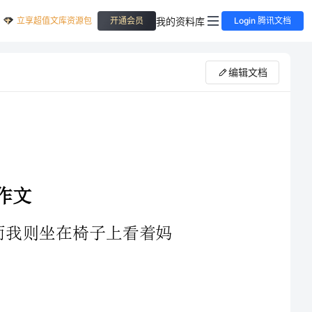
立享超值文库资源包
我的资料库
开通会员
Login 腾讯文档
编辑文档