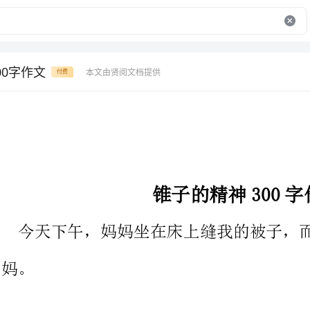
00字作文
本文由贤阅文档提供
付费
锥子的精神300字作文
今天下午，妈妈坐在床上缝我的被子，而我则坐在椅子上看着妈
只见妈妈的中指和无名指上套着一个鼓形的橡皮大小，土黄色
的，表面上坑坑洼洼的东西。我好奇地问妈妈：“那是什么啊？”