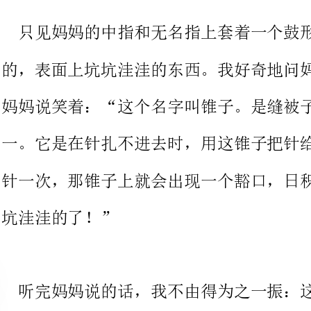
妈妈说笑着：“这个名字叫锥子。是缝被子是必不可少的工具之
一。它是在针扎不进去时，用这锥子把针给顶进去。但是因为每顶
针一次，那锥子上就会出现一个豁口，日积月累，这个锥子上就坑
坑洼洼的了！”
听完妈妈说的话，我不由得为之一振：这锥子竟有着舍己为人的
精神。就像世界上许多的伟人多年的刻苦努力只是为了为这个世界
做出贡献，发现不为人知的秘密，让更多的人学到更多的知识。
就像抗日英雄董存瑞，为了让自己的.战友不
杀，自己和碉堡同归于尽；护士长叶欣，为了医治好医院里的病