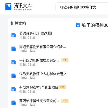
锥
子
相关文档
锥子的精神3
的
节约就是利润[修改版]
精
1
阅读
0
收藏
南通千喜物流有限公司介绍企业发展分析报告
神
1
阅读
0
收藏
300
平行四边形的性质及判定典型例题
付费
8
阅读
0
收藏
字
妈。
优秀支教教师个人心得体会范文
1
阅读
0
收藏
作
有创意的农村8个创业项目
付费
文
0
阅读
0
收藏
蒙药治疗慢性支气管炎的临床观察
付费
锥
1
阅读
0
收藏