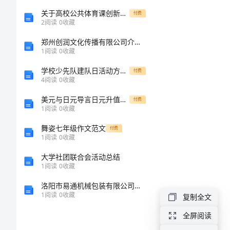
子
关于高校公共体育课创新教学模式研究
付费
的
2
阅读
0
收藏
精
郑州创润文化传播有限公司介绍企业发展分析报告
1
阅读
0
收藏
神
学校少先队建队日活动方案范文
付费
300
4
阅读
0
收藏
字
美元与日元导言日元升值综合征上
付费
1
阅读
0
收藏
作
舞姿七年级作文范文
文
付费
1
阅读
0
收藏
今
大学社团联合会活动总结
天
1
阅读
0
收藏
下
洛阳市易通机械包装有限公司介绍企业发展分析报告
1
阅读
0
收藏
复制全文
午，
全屏阅读
妈