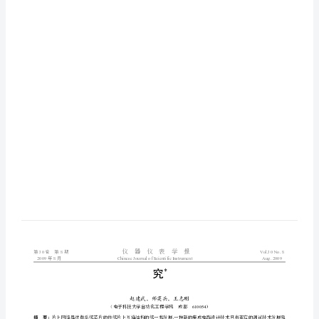
试
方
法
研
究
[J]
MACROBUTTON
MTEditEquationSection2
方
程
段