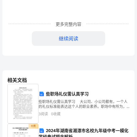
\h
\*
FIFOs
更多完整内容
片
上
继续阅读
第卷第期
网
年月
络
*
究
的
内
建
自
相关文档
测
摘要：
试
些职场礼仪需认真学习
FIFOs
方
些职场礼仪需认真学习 大公司、小公司都有，一个人
On
的礼仪标准能表达这个人的职业素养。职场中有所为，
法
FIFOs
有所不为，方可成就大事。今天职场礼仪的三个案例，
3
阅读
0
收藏
研
关键词：
;;FIFOs;;
微系统芯片片上网络内建自测试可测性设计
一个商务礼仪考前须知： 某货运公司财务刘女士
中图分类号：文献标识码：
付费
2024年湖南省湘潭市名校九年级中考一模化
学经典试题含解析