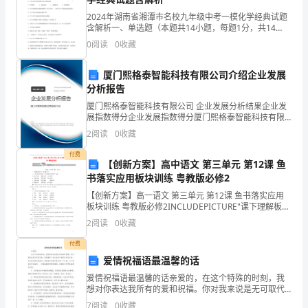
2024年湖南省湘潭市名校九年级中考一模化学经典试题
含解析一、单选题（本题共14小题，每题1分，共14
分）1、1869年，编制出第一张元素周期表的科学家是
0
阅读
0
收藏
A．道尔顿 B．张青莲 C．门捷列夫 D．拉瓦
Abstract
：
厦门熙格泰智能科技有限公司介绍企业发展
分析报告
厦门熙格泰智能科技有限公司 企业发展分析结果企业发
展指数得分企业发展指数得分厦门熙格泰智能科技有限
公司综合得分说明：企业发展指数根据企业规模、企业
2
阅读
0
收藏
创新、企业风险、企业活力四个维度对企业发展情况进
行评
Keywords
：
付费
【创新方案】高中语文 第三单元 第12课 鱼
书落实应用板块训练 粤教版必修2
【创新方案】高一语文 第三单元 第12课 鱼书落实应用
1
引言
板块训练 粤教版必修2INCLUDEPICTURE"课下理解板
块.TIF"(时间：40分钟 满分：47分)一、基础巩固(15
2
阅读
0
收藏
分，每小题3分)1．下
system-on-chip
微系统芯片（）的设计技术在近几年
付费
network-on-chip
得到了飞速的发展，片上网络（）在可复
爱情祝福语最温馨的话
用性和可扩展性等方面都要优于总线等传统片上互连结
[1]
构，基于片上网络的微系统芯片测试技术的研究正受到
爱情祝福语最温馨的话亲爱的，在这个特殊的时刻，我
想对你表达我所有的爱和祝福。你对我来说是无可取代
越来越多的重视。
B
的，我感激你一直以来给予我的关怀和支持。无论是风
FIFOs
片上网络路由器中的在芯片面积开销中占相
7
阅读
0
收藏