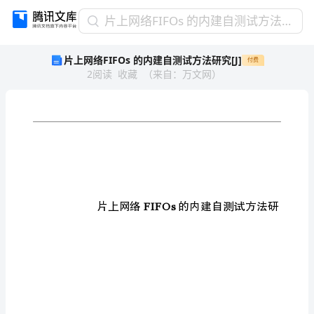
片
片上网络FIFOs 的内建自测试方法研究[J]
上
片上网络FIFOs 的内建自测试方法研究[J]
付费
网
2
阅读
收藏
（
来自
：
万文网
）
络
FIFOs
的
内
建
自
测