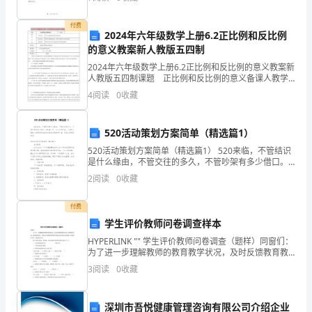
雨还是晴天，我愿意与你携手度过每一个日夜。以下是
当大的比例，具有数量多、位置分散和测试数据存取困难
我为你准
FIFOs
的特点，如果每个使用独立的内建自测试结构，
付费
2024年六年级数学上册6.2正比例和反比例
March
芯片面积开销太大。测试算法是目前使用最为广泛
的意义教案新人教版五四制
FIFOs
的一种存储器测试算法，由于特殊的读写控制，
MarchFIFOs2
要用测试算法对进行测试必须满足个约
2024年六年级数学上册6.2正比例和反比例的意义教案新
人教版五四制课题 正比例和反比例的意义备课人教学
收稿日期：：
2008-12ReceivedDate2008-12
目标知识目标学习正比例和反比例关系的意义能力目标
4
阅读
0
收藏
培养学生概括的能力，指导并发展学生的有序思维
*(NCET-05-0804)
520活动策划方案简单（精选篇1）
520活动策划方案简单（精选篇1） 520来临，不管结识
是什么缘由，不管交往的多久，不管吵架有多少借口。
520情人节，全心为你守候。下面是小编给大家带来的
2
阅读
0
收藏
520活动策划方案简单7篇，欢迎大家阅读
付费
学生评价教师问卷调查样本
HYPERLINK "" 学生评价教师问卷调查（题样）同窗们：
为了进一步理解教师的教育教学状况，及时反馈教育教
学信息，加强教学管理，提高教师素质，学校决定对教
3
阅读
0
收藏
师教育教学状况向学生进行问卷调查。
深圳市吾悦健康管理咨询有限公司介绍企业