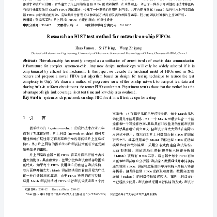
1
节
1
SEQ
MTEqn
\r
\h
\*
MERGEFORMAT
SEQ
MTSec
\r
1